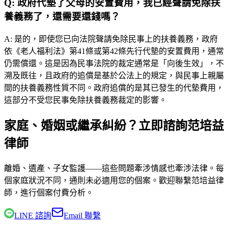
Q:
政府代墊了父母的安置費用，我已經聲請免除扶
養義務了，還需要還錢嗎？
A:
是的，即使您已向法院聲請免除民事上的扶養義務，政府
依《老人福利法》第41條或第42條先行代墊的安置費用，通常
仍需償還。這是因為民事法院的裁定通常是「向後生效」，不
溯及既往，且政府的追償是基於公法上的規定，與民事上親屬
間的扶養義務性質不同。政府追償的是其已發生的代墊費用，
這部分不受您民事免除扶養義務裁定的影響。
家庭、婚姻或繼承糾紛？立即諮詢范培益
律師
離婚、遺產、子女監護——這些問題牽涉情感也牽涉法律。每
個家庭狀況不同，通則未必適用您的個案。歡迎聯繫
范培益律
師
，進行個案付費分析。
LINE 諮詢
Email 聯繫