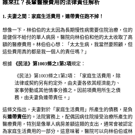
誰來扛？長輩醫療費用的法律責任解析
1. 夫妻之間：家庭生活費用，連帶責任跑不掉！
想像一下，林伯伯的太太因為長期慢性病需要住院治療，住的
是健保不給付的單人病房。醫院向林伯伯和他的太太收取了高
額的醫療費用。林伯伯心想：「太太生病，我當然要照顧，但
這些費用真的都是我一個人的責任嗎？」
根據
《民法》第1003條之1第2項
規定：
《民法》第1003條之1第2項：「家庭生活費用，除
法律或契約另有約定外，由夫妻各依其經濟能力、
家事勞動或其他情事分擔之。因前項費用所生之債
務，由夫妻負連帶責任。」
這條文指出，夫妻對於「家庭生活費用」所產生的債務，是負
有
連帶責任
的。法院實務上，配偶因病住院接受治療所產生的
醫療費用，特別是像單人病房差額這類的支出，通常會被認定
為家庭生活費用的一部分。這意味著，醫院可以向林伯伯或林