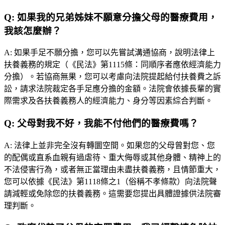
Q:
如果我的兄弟姊妹不願意分擔父母的醫療費用，
我該怎麼辦？
A:
如果手足不願分擔，您可以先嘗試溝通協商，說明法律上
扶養義務的規定（《民法》第1115條：同順序者應依經濟能力
分擔）。若協商無果，您可以考慮向法院提起給付扶養費之訴
訟，請求法院裁定各手足應分擔的金額。法院會依據長輩的實
際需求及各扶養義務人的經濟能力、身分等因素綜合判斷。
Q:
父母對我不好，我能不付他們的醫療費嗎？
A:
法律上並非完全沒有轉圜空間。如果您的父母曾對您、您
的配偶或直系血親有過虐待、重大侮辱或其他身體、精神上的
不法侵害行為，或者無正當理由未盡扶養義務，且情節重大，
您可以依據《民法》第1118條之1（俗稱不孝條款）向法院聲
請減輕或免除您的扶養義務。這需要您提出具體證據供法院審
理判斷。