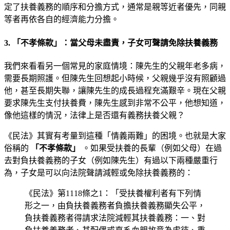
定了扶養義務的順序和分擔方式，通常是親等近者優先，同親
等者再依各自的經濟能力分擔。
3. 「不孝條款」：當父母未盡責，子女可聲請免除扶養義務
我們來看看另一個常見的家庭情境：陳先生的父親年老多病，
需要長期照護。但陳先生回想起小時候，父親幾乎沒有照顧過
他，甚至長期失聯，讓陳先生的成長過程充滿艱辛。現在父親
要求陳先生支付扶養費，陳先生感到非常不公平，他想知道，
像他這樣的情況，法律上是否還有義務扶養父親？
《民法》其實有考量到這種「情義兩難」的困境。也就是大家
俗稱的
「不孝條款」
。如果受扶養的長輩（例如父母）在過
去對負扶養義務的子女（例如陳先生）有過以下兩種嚴重行
為，子女是可以向法院聲請減輕或免除扶養義務的：
《民法》第1118條之1：「受扶養權利者有下列情
形之一，由負扶養義務者負擔扶養義務顯失公平，
負扶養義務者得請求法院減輕其扶養義務：一、對