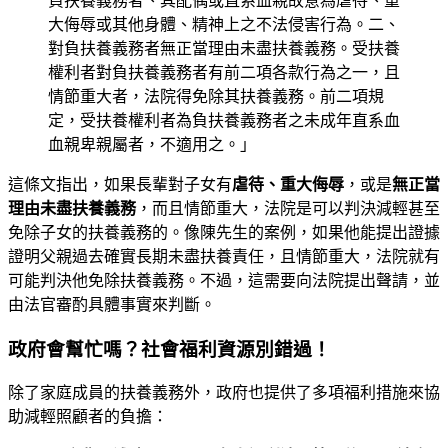
負扶養義務者、其配偶或直系血親故意為虐待、重
大侮辱或其他身體、精神上之不法侵害行為。二、
對負扶養義務者無正當理由未盡扶養義務。受扶養
權利者對負扶養義務者有前二項各款行為之一，且
情節重大者，法院得免除其扶養義務。前二項規
定，受扶養權利者為負扶養義務者之未成年直系血
血親卑親屬者，不適用之。」
這條文指出，如果長輩對子女有
虐待、重大侮辱
，或是
無正當
理由未盡扶養義務
，而且情節重大，法院是可以判決減輕甚至
免除子女的扶養義務的。像陳先生的案例，如果他能提出證據
證明父親過去確實長期未盡扶養責任，且情節重大，法院就有
可能判決他免除扶養義務。不過，這需要向法院提出聲請，並
由法官審酌具體事實來判斷。
政府會幫忙嗎？社會福利資源別錯過！
除了家庭成員的扶養義務外，政府也提供了多項福利措施來協
助減輕照顧者的負擔：