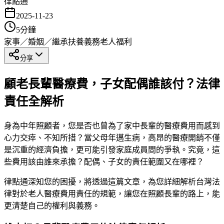
律點通
2025-11-23
5
分鐘
家事／婚姻／繼承
扶養義務
老人福利
分享
顧老長輩醫療費，子女配偶誰該付？法律
責任全解析
身為中年照顧者，您是否也曾為了家中長輩的醫療費用而感到
心力交瘁、不知所措？當父母年邁生病，高昂的醫療開銷不僅
是沉重的經濟負擔，更可能引發家庭成員間的爭執。究竟，這
些費用該由誰來承擔？配偶、子女的責任範圍又在哪裡？
律點通深知您的困擾，將透過這篇文章，為您詳細解析台灣法
律對於老人醫療費用責任的規範，讓您在照顧長輩的路上，能
更清楚自己的權利與義務。