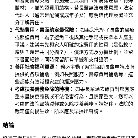
細審閱醫療契約，特別是自費項目（如病房差額、特殊
醫材），並確認費用結構。若長輩無法表達意願，法定
代理人（通常是配偶或成年子女）應明確代理簽署並充
分了解責任。
代墊費用，書面約定最保險：
如果您代墊了長輩的醫療
或照護費用，為了避免日後與其他手足或長輩本人產生
爭議，建議事先與家人明確約定費用的性質（是借款？
贈與？還是共同分擔？）、償還方式及分擔比例，並留
下書面紀錄，同時保留所有單據和支付證明。
善用社會福利資源：
務必主動了解並協助長輩申請政府
提供的各項補助，例如長照服務、醫療費用補助等，這
些都能有效減輕家庭的經濟壓力。
考慮扶養義務免除的時機：
如果長輩過去確實對您有嚴
重未盡扶養義務或不法侵害行為，且情節重大，您可以
考慮向法院聲請減輕或免除扶養義務。請記住，法院的
裁定僅向後生效，所以應及早提出聲請。
結論