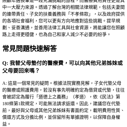
照顧年邁長輩是一段充滿挑戰的旅程，而醫療費用責任更是其
中一大壓力來源。透過了解台灣的相關法律規範，包括夫妻間
的連帶責任、子女的扶養義務與「不孝條款」，以及政府提供
的各項社會福利，您可以更有方向地應對這些挑戰。提早規
劃、妥善溝通，並善用法律工具與社會資源，將能讓您在照顧
路上走得更穩健，也為自己和家人減少不必要的紛爭。
常見問題快速解答
Q:
我替父母墊付的醫療費，可以向其他兄弟姊妹或
父母要回來嗎？
A:
這是一個常見的疑問。根據法院實務見解，子女代墊父母
的醫療或照護費用，若沒有事先明確約定為借貸或代墊，往往
會被認定為履行「道德上之義務」（孝道），依《民法》第
180條第1款規定，可能無法請求返還。因此，建議您在代墊
前，最好與父母或其他兄弟姊妹有書面約定，載明費用性質、
償還方式及分擔比例，並保留所有單據證明，以保障自身權
益。