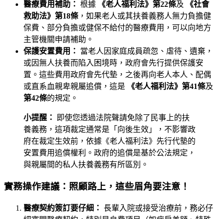
醫療費用補助：
根據
《老人福利法》第22條
及
《社會
救助法》第18條
，如果老人或其扶養義務人無力負擔健
保費、部分負擔或健保不給付的醫療費用，可以向地方
主管機關申請補助。
保護安置費用：
當老人因家庭成員疏忽、虐待、遺棄，
或因無人扶養而陷入困境時，政府會先行提供保護安
置。這些費用政府會先代墊，之後再向老人本人、配偶
或直系血親卑親屬追償，這是
《老人福利法》第41條
及
第42條
的規定。
小提醒：
即使您透過法院聲請免除了民事上的扶
養義務，這項裁定通常是「向後生效」，不影響政
府在裁定生效前，依據《老人福利法》先行代墊的
安置費用追償權利。政府的追償是基於公法規定，
與親屬間的私人扶養義務有所區別。
實務操作建議：照顧路上，這些眉角要注意！
醫療契約簽訂要仔細：
長輩入院或接受治療前，務必仔