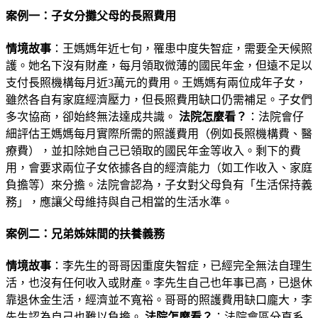
案例一：子女分攤父母的長照費用
情境故事
：王媽媽年近七旬，罹患中度失智症，需要全天候照
護。她名下沒有財產，每月領取微薄的國民年金，但遠不足以
支付長照機構每月近3萬元的費用。王媽媽有兩位成年子女，
雖然各自有家庭經濟壓力，但長照費用缺口仍需補足。子女們
多次協商，卻始終無法達成共識。
法院怎麼看？
：法院會仔
細評估王媽媽每月實際所需的照護費用（例如長照機構費、醫
療費），並扣除她自己已領取的國民年金等收入。剩下的費
用，會要求兩位子女依據各自的經濟能力（如工作收入、家庭
負擔等）來分擔。法院會認為，子女對父母負有「生活保持義
務」，應讓父母維持與自己相當的生活水準。
案例二：兄弟姊妹間的扶養義務
情境故事
：李先生的哥哥因重度失智症，已經完全無法自理生
活，也沒有任何收入或財產。李先生自己也年事已高，已退休
靠退休金生活，經濟並不寬裕。哥哥的照護費用缺口龐大，李
先生認為自己也難以負擔。
法院怎麼看？
：法院會區分直系