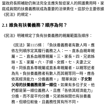
當政府長照補助仍無法完全支應失智症家人的照護費用時，家
庭成員間的扶養義務就成為重要的法律責任。這部分主要依據
《民法》的規定。
2.1 誰負有扶養義務？順序為何？
《民法》明確規定了負有扶養義務的親屬範圍及順序：
《民法》第1115條：「負扶養義務者有數人時，應
依左列順序定其履行義務之人：一、直系血親卑親
屬。二、直系血親尊親屬。三、家長。四、兄弟姊
妹。五、家屬。六、子婦、女婿。七、夫妻之父
母。同係直系尊親屬或直系卑親屬者，以親等近者
為先。負扶養義務者有數人而其親等同一時，應各
依其經濟能力，分擔義務。」 簡單來說，
子女對
父母的扶養義務是第一順位
。如果有多位子女，他
們都是第一順位義務人，且應「各依其經濟能力」
分擔，而不是平均分攤。兄弟姊妹間也有扶養義
務，但順位較後，且義務性質有所不同。