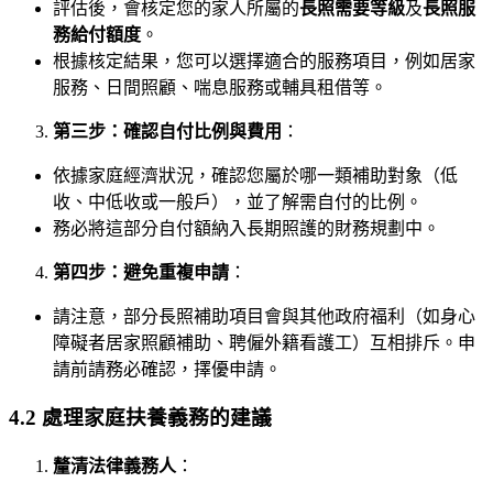
評估後，會核定您的家人所屬的
長照需要等級
及
長照服
務給付額度
。
根據核定結果，您可以選擇適合的服務項目，例如居家
服務、日間照顧、喘息服務或輔具租借等。
第三步：確認自付比例與費用
：
依據家庭經濟狀況，確認您屬於哪一類補助對象（低
收、中低收或一般戶），並了解需自付的比例。
務必將這部分自付額納入長期照護的財務規劃中。
第四步：避免重複申請
：
請注意，部分長照補助項目會與其他政府福利（如身心
障礙者居家照顧補助、聘僱外籍看護工）互相排斥。申
請前請務必確認，擇優申請。
4.2 處理家庭扶養義務的建議
釐清法律義務人
：