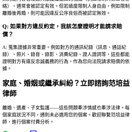
絡），通常會被認定有效。但若過度限制人身自由，例如限制
離婚後再婚，則可能因違反公序良俗而被認定無效。
Q:
如果對方違反約定，我該怎麼證明才能請求賠
償？
A:
蒐集證據非常重要。例如對方的通訊紀錄（訊息、通話紀
錄）、照片、錄音、錄影、消費紀錄、證人證詞等，這些都能
證明對方有違反忠誠義務的行為，作為您向法院請求賠償的依
據。
家庭、婚姻或繼承糾紛？立即諮詢范培益
律師
離婚、遺產、子女監護——這些問題牽涉情感也牽涉法律。每
個家庭狀況不同，通則未必適用您的個案。歡迎聯繫
范培益律
師
，進行個案付費分析。