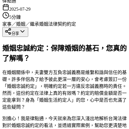
律點通
2025-07-29
5
分鐘
家事／婚姻／繼承
婚姻法律
契約約定
分享
婚姻忠誠約定：保障婚姻的基石，您真的
了解嗎？
在婚姻關係中，夫妻雙方互負忠誠義務是維繫和諧與信任的基
礎。許多伴侶為了給予彼此更深一層的安心，會考慮簽訂一份
「婚姻忠誠約定」，明確約定若一方違反忠誠義務時的責任。
然而，這份約定在法律上真的有效嗎？約定的賠償金額是否一
定能拿到？身為「婚姻生活約定人」的您，心中是否也充滿了
這些疑問？
別擔心！我是律點通，今天就來為您深入淺出地解析台灣法律
對於婚姻忠誠約定的看法，並透過實際案例，幫助您更清楚地