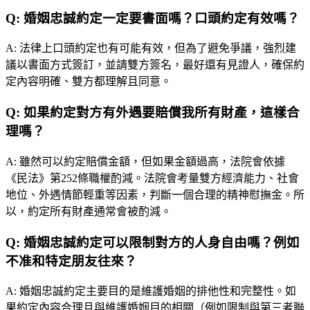
Q:
婚姻忠誠約定一定要書面嗎？口頭約定有效嗎？
A:
法律上口頭約定也有可能有效，但為了避免爭議，強烈建
議以書面方式簽訂，並請雙方簽名，最好還有見證人，確保約
定內容明確、雙方都理解且同意。
Q:
如果約定對方有外遇要賠償我所有財產，這樣合
理嗎？
A:
雖然可以約定賠償金額，但如果金額過高，法院會依據
《民法》第252條職權酌減。法院會考量雙方經濟能力、社會
地位、外遇情節輕重等因素，判斷一個合理的精神慰撫金。所
以，約定所有財產通常會被酌減。
Q:
婚姻忠誠約定可以限制對方的人身自由嗎？例如
不准和特定朋友往來？
A:
婚姻忠誠約定主要目的是維護婚姻的排他性和完整性。如
果約定內容合理且與維護婚姻目的相關（例如限制與第三者聯