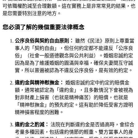
可依職權酌減至合理數額。這在實務上是非常常見的結果，也
是您需要特別注意的地方。
您必須了解的幾個重要法律概念
公序良俗與契約自由原則：
雖然《民法》原則上尊重當
事人的「契約自由」，但任何約定都不能違反「公序良
俗」（社會一般道德觀念與公共利益）。婚姻忠誠約定
因為是為了維護婚姻的圓滿與幸福，確保夫妻間互守誠
實，所以普遍被認為不違反公序良俗，是有效的約定。
違約金與精神慰撫金：
婚姻忠誠約定中約定的賠償金
額，通常被認定為「違約金」，且多數情況下會被視為
對非財產上損害（也就是精神痛苦）的賠償，也就是
「精神慰撫金」的預先約定。這有助於降低受害方證明
精神損害程度的困難。
違約金之酌減：
法院在判斷違約金是否過高時，會綜合
考量多種因素，包括違約情節的輕重、雙方當事人的身