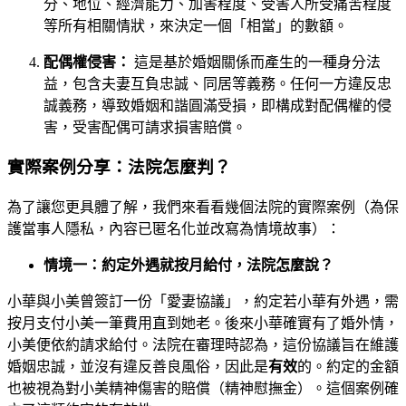
分、地位、經濟能力、加害程度、受害人所受痛苦程度
等所有相關情狀，來決定一個「相當」的數額。
配偶權侵害：
這是基於婚姻關係而產生的一種身分法
益，包含夫妻互負忠誠、同居等義務。任何一方違反忠
誠義務，導致婚姻和諧圓滿受損，即構成對配偶權的侵
害，受害配偶可請求損害賠償。
實際案例分享：法院怎麼判？
為了讓您更具體了解，我們來看看幾個法院的實際案例（為保
護當事人隱私，內容已匿名化並改寫為情境故事）：
情境一：約定外遇就按月給付，法院怎麼說？
小華與小美曾簽訂一份「愛妻協議」，約定若小華有外遇，需
按月支付小美一筆費用直到她老。後來小華確實有了婚外情，
小美便依約請求給付。法院在審理時認為，這份協議旨在維護
婚姻忠誠，並沒有違反善良風俗，因此是
有效
的。約定的金額
也被視為對小美精神傷害的賠償（精神慰撫金）。這個案例確