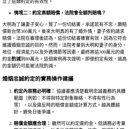
立了這類約定的有效性。
情境二：約定高額賠償，法院會全額判賠嗎？
大明為了讓妻子安心，簽了一份切結書，承諾若有不忠，願賠
償新台幣300萬元。後來大明真的有了婚外情，妻子依約請求
賠償。法院在審理後認為，這份切結書確實有效，因為它符合
維護婚姻忠誠的目的。然而，法院考量到大明和妻子的身分、
地位、經濟能力以及外遇情節等因素，最終將這300萬元的違
約金
酌減
到80萬元。這個案例再次證明，即使約定有效，過高
的金額仍可能被法院酌減。
婚姻忠誠約定的實務操作建議
約定內容務必明確：
協議書應清楚載明忠誠義務的具體
範圍（例如：不得與特定對象聯絡、不得有性行為
等），以及違反時的賠償金額或計算方式。越具體越
好，避免日後爭議。
賠償金額應合理：
雖然可以約定違約金，但請務必考量