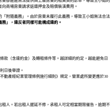
房東卻遲遲無法提供與上層房東的租賃契約影本，導致王小姐的
並向商場房東請求返還押金及賠償裝潢費用。
的「附隨義務」。由於房東未履行此義務，導致王小姐無法合法
義務」，違反者同樣可能構成違約。
條款（含違約金）及轉租條件等。越詳細的約定，越能避免日
利日後舉證。
不動產經紀業管理條例施行細則》規定，營業處所變更應於30
知出租人。若出租人遲延不修，承租人可定相當期限催告，逾期不