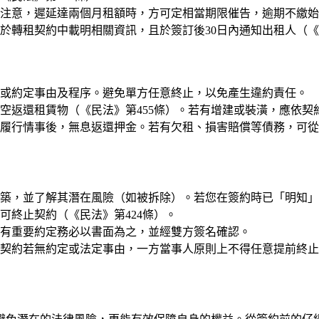
注意，遲延達兩個月租額時，方可定相當期限催告，逾期不繳始得
於轉租契約中載明相關資訊，且於簽訂後30日內通知出租人（
或約定事由及程序。避免單方任意終止，以免產生違約責任。
空返還租賃物（《民法》第455條）。若有增建或裝潢，應依契
履行情事後，無息返還押金。若有欠租、損害賠償等債務，可從
築，並了解其潛在風險（如被拆除）。若您在簽約時已「明知」
可終止契約（《民法》第424條）。
有重要約定務必以書面為之，並經雙方簽名確認。
契約若無約定或法定事由，一方當事人原則上不得任意提前終止