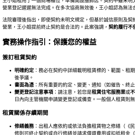
王小姐租用了一個商場櫃位，準備開設服飾店。契約中雖未明
營業登記遲遲無法完成。在多次協商無效後，王小姐認為無法
法院審理後指出，即使契約未明文規定，但基於誠信原則及契
營業，王小姐提前終止契約是合法的。此案強調，
契約履行不
實務操作指引：保護您的權益
簽訂租賃契約
明確約定
：務必在契約中詳細載明租賃標的、範圍、租期
後爭議。
書面為憑
：所有重要的約定、變更、通知（如催告、終止
變更登記注意事項
：請注意，若您是
租賃住宅服務業
或
不
日內向主管機關申請變更登記或備查。一般個人租賃則無
租賃關係存續期間
修繕義務
：出租人應依約或依法負擔租賃物之修繕（《民
修則可終止契約或自行修繕並請求償還費用或扣抵租金（《