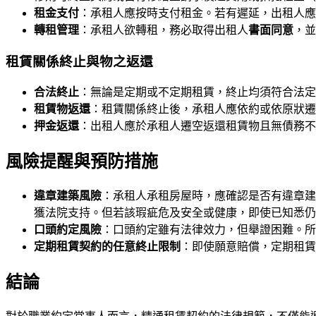
租金支付
：承租人應按時支付租金。若有遲延，出租人應
轉租管理
：承租人欲轉租，務必取得出租人
書面同意
，並
租賃關係終止與物之返還
合法終止
：無論是定期或不定期租賃，終止均須符合法定
租賃物返還
：租賃關係終止後，承租人應依約或依原狀遷
押金返還
：出租人應於承租人遷空返還租賃物且無債務不
風險提醒與預防措施
違章建築風險
：承租人承租房屋時，應確認是否有違章建
獲法院支持。但若該瑕疵危及安全或健康，即使已知悉仍
口頭約定風險
：口頭約定雖有法律效力，但舉證困難。所
定期租賃契約的任意終止限制
：即使願意賠償，定期租賃
結論