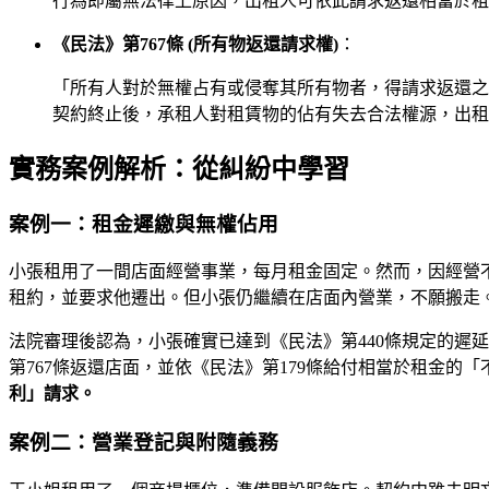
行為即屬無法律上原因，出租人可依此請求返還相當於租
《民法》第767條 (所有物返還請求權)
：
「所有人對於無權占有或侵奪其所有物者，得請求返還之
契約終止後，承租人對租賃物的佔有失去合法權源，出租
實務案例解析：從糾紛中學習
案例一：租金遲繳與無權佔用
小張租用了一間店面經營事業，每月租金固定。然而，因經營
租約，並要求他遷出。但小張仍繼續在店面內營業，不願搬走
法院審理後認為，小張確實已達到《民法》第440條規定的遲
第767條返還店面，並依《民法》第179條給付相當於租金的
利」請求。
案例二：營業登記與附隨義務