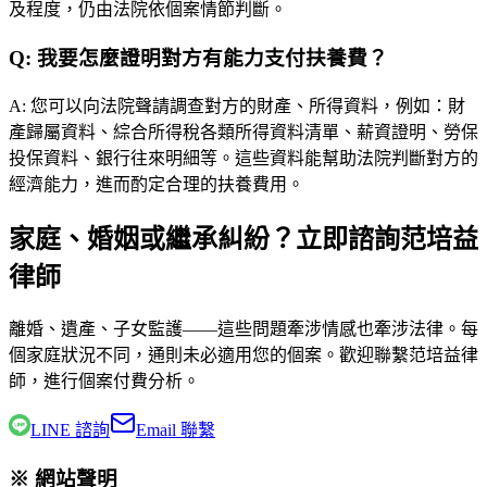
及程度，仍由法院依個案情節判斷。
Q:
我要怎麼證明對方有能力支付扶養費？
A:
您可以向法院聲請調查對方的財產、所得資料，例如：財
產歸屬資料、綜合所得稅各類所得資料清單、薪資證明、勞保
投保資料、銀行往來明細等。這些資料能幫助法院判斷對方的
經濟能力，進而酌定合理的扶養費用。
家庭、婚姻或繼承糾紛？立即諮詢范培益
律師
離婚、遺產、子女監護——這些問題牽涉情感也牽涉法律。每
個家庭狀況不同，通則未必適用您的個案。歡迎聯繫
范培益律
師
，進行個案付費分析。
LINE 諮詢
Email 聯繫
※ 網站聲明