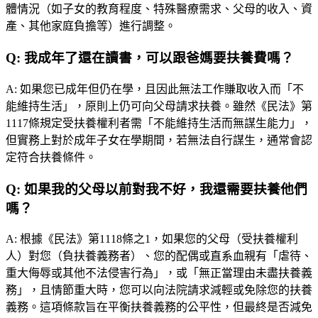
體情況（如子女的教育程度、特殊醫療需求、父母的收入、資
產、其他家庭負擔等）進行調整。
Q:
我成年了還在讀書，可以跟爸媽要扶養費嗎？
A:
如果您已成年但仍在學，且因此無法工作賺取收入而「不
能維持生活」，原則上仍可向父母請求扶養。雖然《民法》第
1117條規定受扶養權利者需「不能維持生活而無謀生能力」，
但實務上對於成年子女在學期間，若無法自行謀生，通常會認
定符合扶養條件。
Q:
如果我的父母以前對我不好，我還需要扶養他們
嗎？
A:
根據《民法》第1118條之1，如果您的父母（受扶養權利
人）對您（負扶養義務者）、您的配偶或直系血親有「虐待、
重大侮辱或其他不法侵害行為」，或「無正當理由未盡扶養義
務」，且情節重大時，您可以向法院請求減輕或免除您的扶養
義務。這項條款旨在平衡扶養義務的公平性，但最終是否減免