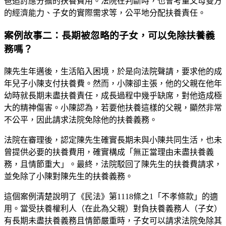
爸追討應分擔的扶養費用。法院在判斷時，也會考量父母雙方
的經濟能力、子女的實際需求等，公平地分配扶養責任。
案例故事二：長期被忽略的子女，可以免除扶養義
務嗎？
陳先生年邁後，生活陷入困境，於是向法院聲請，要求他的成
年兒子小陳支付扶養費。然而，小陳卻主張，他的父親在他年
幼時就長期未盡扶養責任，成長過程中幾乎缺席，對他造成極
大的精神傷害。小陳認為，若要他扶養這樣的父親，顯然非常
不公平，因此請求法院免除他的扶養義務。
法院在審理後，認定陳先生確實長期未與小陳共同生活，也未
曾提供必要的扶養費用，確實構成「無正當理由未盡扶養義
務，且情節重大」。最終，法院駁回了陳先生的扶養費請求，
並免除了小陳對陳先生的扶養義務。
這個案例清楚說明了《民法》第1118條之1「不孝條款」的適
用。當受扶養權利人（在此為父親）對負扶養義務人（子女）
有長期未盡扶養義務且情節嚴重時，子女可以請求法院免除其