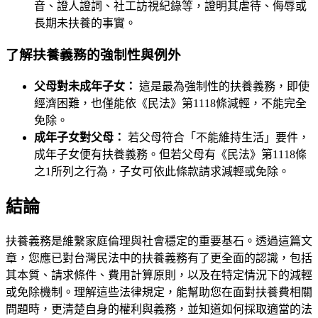
音、證人證詞、社工訪視紀錄等，證明其虐待、侮辱或
長期未扶養的事實。
了解扶養義務的強制性與例外
父母對未成年子女：
這是最為強制性的扶養義務，即使
經濟困難，也僅能依《民法》第1118條減輕，不能完全
免除。
成年子女對父母：
若父母符合「不能維持生活」要件，
成年子女便有扶養義務。但若父母有《民法》第1118條
之1所列之行為，子女可依此條款請求減輕或免除。
結論
扶養義務是維繫家庭倫理與社會穩定的重要基石。透過這篇文
章，您應已對台灣民法中的扶養義務有了更全面的認識，包括
其本質、請求條件、費用計算原則，以及在特定情況下的減輕
或免除機制。理解這些法律規定，能幫助您在面對扶養費相關
問題時，更清楚自身的權利與義務，並知道如何採取適當的法