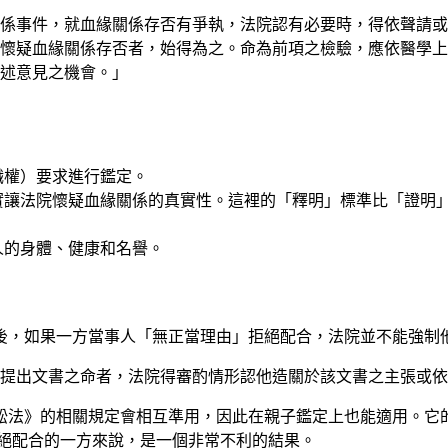
關係事件，就血緣關係存否有爭執，法院認有必要時，得依聲請
懷疑血緣關係存否者，始得為之。命為前項之檢驗，應依醫學上
述意見之機會。」
職權）要求進行鑑定。
實讓法院懷疑血緣關係的真實性。這裡的「釋明」標準比「證明
人的身體、健康和名譽。
後，如果一方當事人「無正當理由」拒絕配合，法院並不能強制
不從提出文書之命者，法院得審酌情形認他造關於該文書之主張或
訟法》的相關規定會相互準用，因此在親子鑑定上也能適用。它
絕配合的一方來說，是一個非常不利的結果。