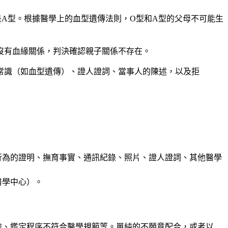
是A型。根據醫學上的血型遺傳法則，O型和A型的父母不可能生
沒有血緣關係，判決確認親子關係不存在。
常識（如血型遺傳）、證人證詞、當事人的陳述，以及拒
行為的證明、撫育事實、通訊紀錄、照片、證人證詞、其他醫學
醫學中心）。
檢、鑑定程序不符合醫學規範等。單純的不願意配合，或者以