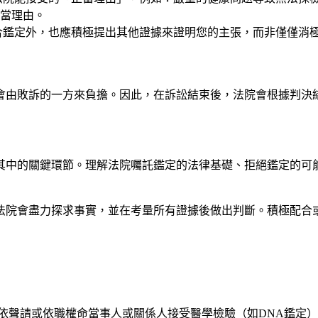
當理由。
合鑑定外，也應積極提出其他證據來證明您的主張，而非僅僅消
會由敗訴的一方來負擔。因此，在訴訟結束後，法院會根據判決
其中的關鍵環節。理解法院囑託鑑定的法律基礎、拒絕鑑定的可
法院會盡力探求事實，並在考量所有證據後做出判斷。積極配合
依聲請或依職權命當事人或關係人接受醫學檢驗（如DNA鑑定