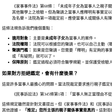
《家事事件法》第68條：「未成年子女為當事人之親子
其他醫學上之檢驗。但為聲請之當事人應釋明有事實足以
及名譽。法院為第一項裁定前，應使當事人或關係人有陳
這條法規告訴我們幾個重點：
適用對象：
主要是
未成年子女
為當事人的案件。
法院權限：
法院可以根據您的聲請，也可以自己主動（
聲請門檻：
如果是您聲請，您需要「釋明」有足夠的事
或「有疑問」就可以了。
保障原則：
鑑定過程必須符合醫學規範，並保護受檢驗
如果對方拒絕鑑定，會有什麼後果？
這是許多當事人最擔心的問題。當法院裁定要求進行親子鑑定
《民事訴訟法》第345條第1項：「當事人無正當理由
這條規定雖然是針對文書提出，但《家事事件法》和《民事訴
其他證據，
「推定」您所主張的親子關係事實是真的
。這對拒