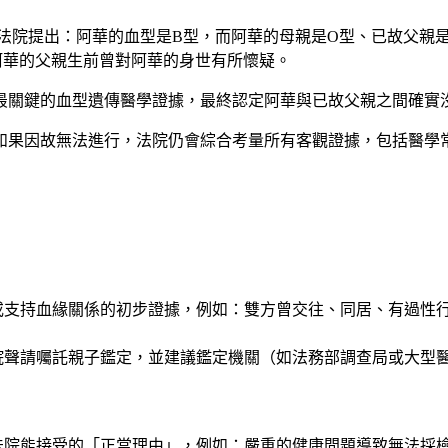
法院提出：阿華的血型是B型，而阿華的母親是O型、已故父親
阿華的父親生前曾對阿華的身世有所懷疑。
最關鍵的血型遺傳醫學證據，最終認定阿華與已故父親之間確實
如果因故無法進行，法院仍會綜合考量所有客觀證據，包括醫學
或支持血緣關係的初步證據，例如：雙方曾交往、同居、有過性
院聲請囑託親子鑑定，並建議鑑定機關（如法務部調查局或大型
法院能接受的「正當理由」，例如：嚴重的健康問題導致無法採