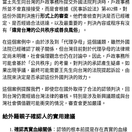
當王先生向台灣的戶政事務所提交外國法院判決時，戶政事務
所並不會直接接受，而是會根據《民事訴訟法》第402條，對
這份外國判決進行
形式上的審查
。他們會檢查判決是否已經確
定、是否經過合法送達，以及最重要的，判決內容或程序有沒
有「
違背台灣的公共秩序或善良風俗
」。
在這個案例中，由於涉及到「代理孕母」這個議題，雖然外國
法院已經確認了親子關係，但台灣目前對於代理孕母的法律規
定尚未明確，社會倫理觀念也仍在討論中。因此，戶政事務所
可能會基於「公共秩序」的考量，對判決的承認產生疑慮。如
果出現爭議，最終可能需要王先生向台灣的法院提起訴訟，由
法院來決定是否承認這份外國判決的效力。
這個案例提醒我們，即使您在國外取得了合法的認領判決，回
到台灣仍需經過台灣法律的審核。特別是涉及新興議題或與台
灣社會價值觀可能衝突的情況，審查會更加嚴謹。
給外籍親子確認人的實用建議
確認真實血緣關係
：認領的根本前提是存在真實的血緣