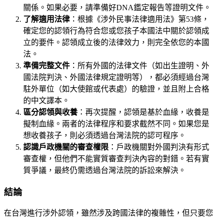
關係。如果必要，請準備好DNA鑑定報告等證明文件。
了解適用法律
：根據《涉外民事法律適用法》第53條，
確定您的認領行為符合您或您孩子本國法中關於認領成
立的要件。認領成立後的法律效力，則完全依您的本國
法。
準備完整文件
：所有外國的法律文件（如出生證明、外
國法院判決、外國法律規定證明等），都必須經過台灣
駐外單位（如大使館或代表處）的驗證，並且附上合格
的中文譯本。
區分認領與收養
：再次提醒，認領是基於血緣，收養是
擬制血緣。兩者的法律程序和要求截然不同。如果您是
想收養孩子，則必須透過台灣法院的認可程序。
認識戶政機關的審查權限
：戶政機關對外國判決有形式
審查權，但他們不能實質審查判決內容的對錯。若有實
質爭議，最終仍需透過台灣法院的訴訟來解決。
結論
在台灣進行涉外認領，雖然涉及跨國法律的複雜性，但只要您