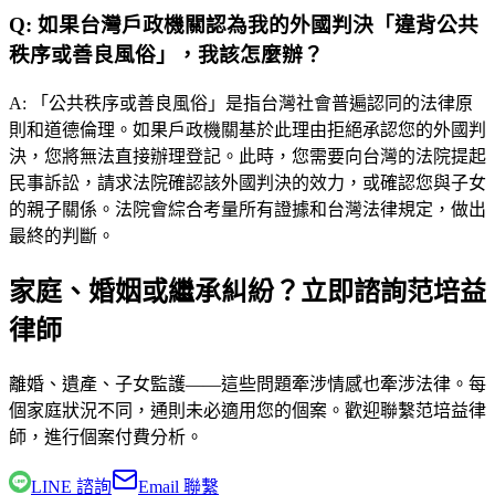
Q:
如果台灣戶政機關認為我的外國判決「違背公共
秩序或善良風俗」，我該怎麼辦？
A:
「公共秩序或善良風俗」是指台灣社會普遍認同的法律原
則和道德倫理。如果戶政機關基於此理由拒絕承認您的外國判
決，您將無法直接辦理登記。此時，您需要向台灣的法院提起
民事訴訟，請求法院確認該外國判決的效力，或確認您與子女
的親子關係。法院會綜合考量所有證據和台灣法律規定，做出
最終的判斷。
家庭、婚姻或繼承糾紛？立即諮詢范培益
律師
離婚、遺產、子女監護——這些問題牽涉情感也牽涉法律。每
個家庭狀況不同，通則未必適用您的個案。歡迎聯繫
范培益律
師
，進行個案付費分析。
LINE 諮詢
Email 聯繫