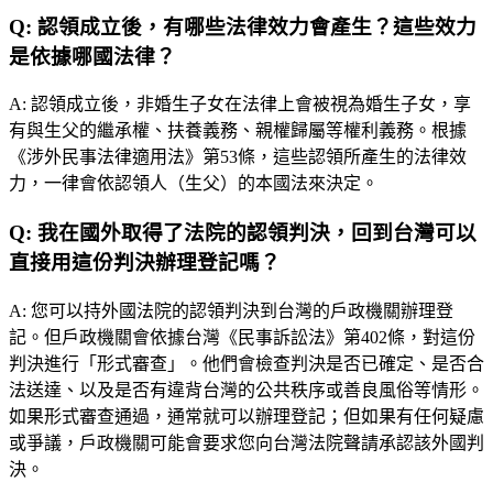
Q:
認領成立後，有哪些法律效力會產生？這些效力
是依據哪國法律？
A:
認領成立後，非婚生子女在法律上會被視為婚生子女，享
有與生父的繼承權、扶養義務、親權歸屬等權利義務。根據
《涉外民事法律適用法》第53條，這些認領所產生的法律效
力，一律會依認領人（生父）的本國法來決定。
Q:
我在國外取得了法院的認領判決，回到台灣可以
直接用這份判決辦理登記嗎？
A:
您可以持外國法院的認領判決到台灣的戶政機關辦理登
記。但戶政機關會依據台灣《民事訴訟法》第402條，對這份
判決進行「形式審查」。他們會檢查判決是否已確定、是否合
法送達、以及是否有違背台灣的公共秩序或善良風俗等情形。
如果形式審查通過，通常就可以辦理登記；但如果有任何疑慮
或爭議，戶政機關可能會要求您向台灣法院聲請承認該外國判
決。