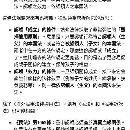
法。認領之效力，依認領人之本國法。
這條法規聽起來有點複雜，律點通為您拆解它的意思：
認領「成立」的條件
：這條法律採取了非常彈性的「
選
擇適用原則
」。意思是，只要認領行為符合
認領人（生
父）的本國法
，或者符合
被認領人（子女）的本國法
，
兩者中任一方的法律規定，那麼這份認領就「成立」
了。這比過去的法律規定更寬鬆，目的是為了更容易促
成親子關係的建立，保障孩子的權益。
認領「效力」的條件
：一旦認領關係成立，接下來它會
產生什麼樣的法律效果（例如子女的姓氏、繼承權、扶
養義務等），則
一律依認領人（生父）的本國法
來決
定。
除了《涉外民事法律適用法》，還有《民法》和《民事訴訟
法》也可能相關：
《民法》第1065條
：重申認領必須基於
真實血緣關係
。
如果沒有真實血緣，即使辦理了認領手續，法律上也是