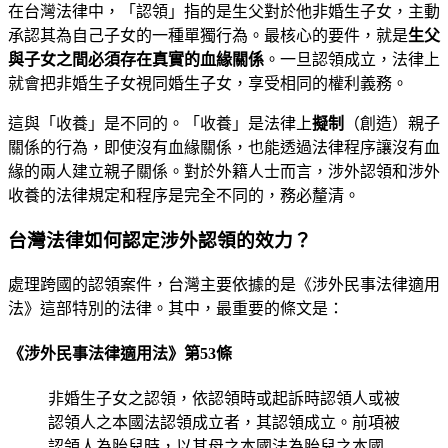
在台灣法律中，「認領」指的是生父對於他非婚生子女，主動
承認其為自己子女的一種單獨行為。最核心的要件，就是
生父
與子女之間必須存在真實的血緣關係
。一旦認領成立，法律上
就會把非婚生子女視同婚生子女，享受相同的權利義務。
這與「收養」是不同的。「收養」是法律上
擬制
（創造）親子
關係的行為，即使沒有血緣關係，也能透過法律程序讓沒有血
緣的兩人建立親子關係。對於外籍人士而言，涉外認領和涉外
收養的法律規定和程序是完全不同的，務必釐清。
台灣法律如何認定涉外認領的效力？
處理跨國的認領案件，台灣主要依據的是《涉外民事法律適用
法》這部特別的法律。其中，最重要的條文是：
《涉外民事法律適用法》第53條
非婚生子女之認領，依認領時或起訴時認領人或被
認領人之本國法認領成立者，其認領成立。前項被
認領人為胎兒時，以其母之本國法為胎兒之本國