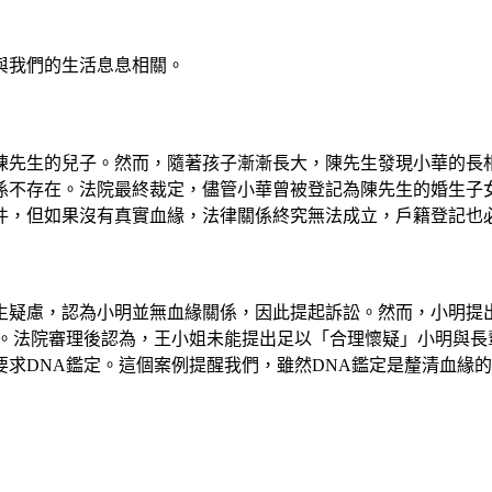
與我們的生活息息相關。
陳先生的兒子。然而，隨著孩子漸漸長大，陳先生發現小華的長相
係不存在。法院最終裁定，儘管小華曾被登記為陳先生的婚生子
件，但如果沒有真實血緣，法律關係終究無法成立，戶籍登記也
生疑慮，認為小明並無血緣關係，因此提起訴訟。然而，小明提
絕。法院審理後認為，王小姐未能提出足以「合理懷疑」小明與長
求DNA鑑定。這個案例提醒我們，雖然DNA鑑定是釐清血緣