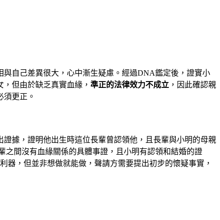
與自己差異很大，心中漸生疑慮。經過DNA鑑定後，證實小
女，但由於缺乏真實血緣，
準正的法律效力不成立
，因此確認親
必須更正。
出證據，證明他出生時這位長輩曾認領他，且長輩與小明的母親
輩之間沒有血緣關係的具體事證，且小明有認領和結婚的證
的利器，但並非想做就能做，聲請方需要提出初步的懷疑事實，