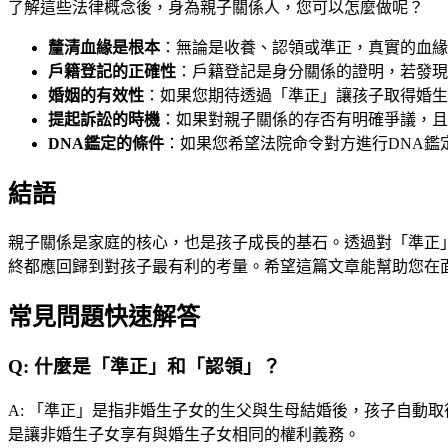
了解這些法律概念後，身為親子關係人，您可以怎麼做呢？
釐清血緣是根本
：無論是收養、認領或準正，真實的血緣
戶籍登記的正確性
：戶籍登記是身分關係的證明，若發現
婚姻的有效性
：如果您期待透過「準正」讓孩子取得婚生
提起訴訟的時機
：如果對親子關係的存否有明確爭議，且
DNA鑑定的條件
：如果您希望法院命令對方進行DNA
結語
親子關係是家庭的核心，也是孩子成長的基石。透過對「準正
終都應回歸到對孩子最有利的考量。希望這篇文章能幫助您在
常見問題快速解答
Q:
什麼是「準正」和「認領」？
A:
「準正」是指非婚生子女的生父與生母結婚後，孩子自動取
是讓非婚生子女享有與婚生子女相同的權利義務。