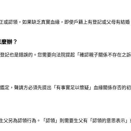
正或認領，如果缺乏真實血緣，即使戶籍上有登記或父母有結婚
怎麼辦？
該登記也是錯誤的。您需要向法院提起「確認親子關係不存在之
A鑑定，聲請方必須先提出「有事實足以懷疑」血緣關係存否的
生父另為認領行為。「認領」則需要生父有「認領的意思表示」