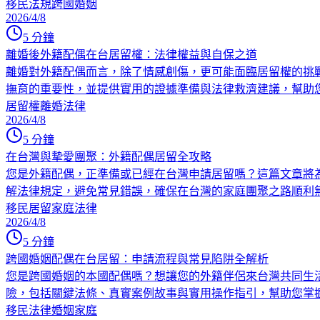
移民法規
跨國婚姻
2026/4/8
5
分鐘
離婚後外籍配偶在台居留權：法律權益與自保之道
離婚對外籍配偶而言，除了情感創傷，更可能面臨居留權的挑
撫育的重要性，並提供實用的證據準備與法律救濟建議，幫助
居留權
離婚法律
2026/4/8
5
分鐘
在台灣與摯愛團聚：外籍配偶居留全攻略
您是外籍配偶，正準備或已經在台灣申請居留嗎？這篇文章將
解法律規定，避免常見錯誤，確保在台灣的家庭團聚之路順利
移民居留
家庭法律
2026/4/8
5
分鐘
跨國婚姻配偶在台居留：申請流程與常見陷阱全解析
您是跨國婚姻的本國配偶嗎？想讓您的外籍伴侶來台灣共同生
險，包括關鍵法條、真實案例故事與實用操作指引，幫助您掌
移民法律
婚姻家庭