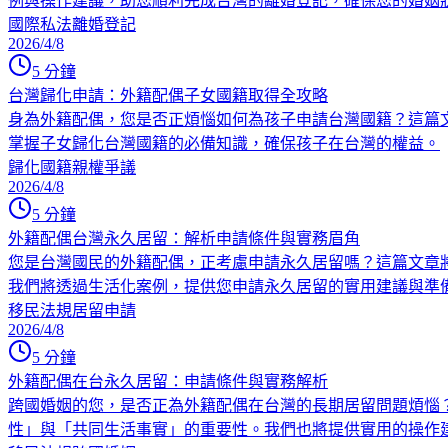
例與操作建議，助您順利完成台灣的離婚登記，確保您的婚姻
國際私法
離婚登記
2026/4/8
5
分鐘
台灣歸化申請：外籍配偶子女國籍取得全攻略
身為外籍配偶，您是否正煩惱如何為孩子申請台灣國籍？這篇
掌握子女歸化台灣國籍的必備知識，確保孩子在台灣的權益。
歸化國籍
親權爭議
2026/4/8
5
分鐘
外籍配偶台灣永久居留：解析申請條件與實務眉角
您是台灣國民的外籍配偶，正考慮申請永久居留嗎？這篇文章
我們將透過生活化案例，提供您申請永久居留的實用建議與準
移民法規
居留申請
2026/4/8
5
分鐘
外籍配偶在台永久居留：申請條件與實務解析
跨國婚姻的您，是否正為外籍配偶在台灣的長期居留問題煩惱
性」與「共同生活事實」的重要性。我們也將提供實用的操作