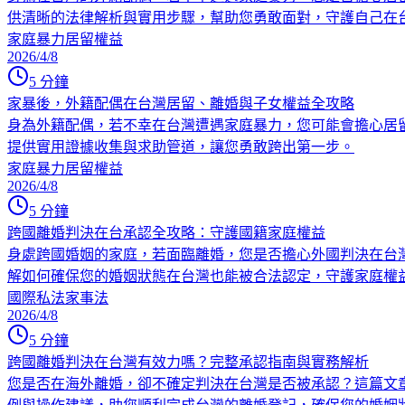
供清晰的法律解析與實用步驟，幫助您勇敢面對，守護自己在
家庭暴力
居留權益
2026/4/8
5
分鐘
家暴後，外籍配偶在台灣居留、離婚與子女權益全攻略
身為外籍配偶，若不幸在台灣遭遇家庭暴力，您可能會擔心居
提供實用證據收集與求助管道，讓您勇敢跨出第一步。
家庭暴力
居留權益
2026/4/8
5
分鐘
跨國離婚判決在台承認全攻略：守護國籍家庭權益
身處跨國婚姻的家庭，若面臨離婚，您是否擔心外國判決在台
解如何確保您的婚姻狀態在台灣也能被合法認定，守護家庭權
國際私法
家事法
2026/4/8
5
分鐘
跨國離婚判決在台灣有效力嗎？完整承認指南與實務解析
您是否在海外離婚，卻不確定判決在台灣是否被承認？這篇文