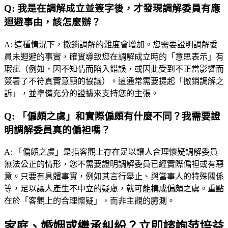
Q:
我是在調解成立並簽字後，才發現調解委員有應
迴避事由，該怎麼辦？
A:
這種情況下，撤銷調解的難度會增加。您需要證明調解委
員未迴避的事實，確實導致您在調解成立時的「意思表示」有
瑕疵（例如，因不知情而陷入錯誤，或因此受到不正當影響而
簽署了不符真實意願的協議）。這通常需要提起「撤銷調解之
訴」，並準備充分的證據來支持您的主張。
Q:
「偏頗之虞」和實際偏頗有什麼不同？我需要證
明調解委員真的偏袒嗎？
A:
「偏頗之虞」是指客觀上存在足以讓人合理懷疑調解委員
無法公正的情形，您不需要證明調解委員已經實際偏袒或有惡
意。只要有具體事實，例如其言行舉止、與當事人的特殊關係
等，足以讓人產生不中立的疑慮，就可能構成偏頗之虞。重點
在於「客觀上的合理懷疑」，而非主觀的臆測。
家庭、婚姻或繼承糾紛？立即諮詢范培益