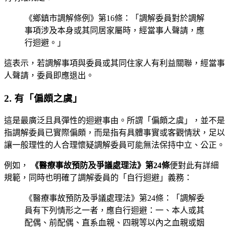
《鄉鎮市調解條例》第16條：「調解委員對於調解
事項涉及本身或其同居家屬時，經當事人聲請，應
行迴避。」
這表示，若調解事項與委員或其同住家人有利益關聯，經當事
人聲請，委員即應退出。
2. 有「偏頗之虞」
這是最廣泛且具彈性的迴避事由。所謂「偏頗之虞」，並不是
指調解委員已實際偏頗，而是指有具體事實或客觀情狀，足以
讓一般理性的人合理懷疑調解委員可能無法保持中立、公正。
例如，
《醫療事故預防及爭議處理法》第24條
便對此有詳細
規範，同時也明確了調解委員的「自行迴避」義務：
《醫療事故預防及爭議處理法》第24條：「調解委
員有下列情形之一者，應自行迴避：一、本人或其
配偶、前配偶、直系血親、四親等以內之血親或姻