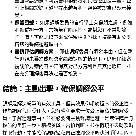
書面聲請迴避。聲請書中務必敘明具體理由及事實，並
附上相關證據。越早提出越有利，避免被認為已默示接
受。
保留證據：
如果調解委員的言行舉止有偏頗之虞，例如
明顯偏袒一方、言語帶有暗示性、或對您有不當勸諭
等，請盡可能記錄下來或保留相關證據，這將有助於支
持您的聲請迴避理由。
審慎評估調解方案：
即使調解委員有迴避事由，但在聲
請迴避未獲准或您決定繼續調解的情況下，仍應仔細審
視調解方案內容。確保其對己方有利且無其他瑕疵，並
在充分理解後再決定是否接受。
結論：主動出擊，確保調解公平
調解是解決紛爭的有效工具，但其效果仰賴於程序的公正性。
作為調解代理委任人，您有權利要求一位公正無私的調解委
員。了解迴避事由，並在必要時主動聲請迴避，是您保障自身
權益的重要一步。積極參與、審慎判斷，並在發現不公時及時
採取行動，才能確保調解過程真正達到公平解決紛爭的目的。