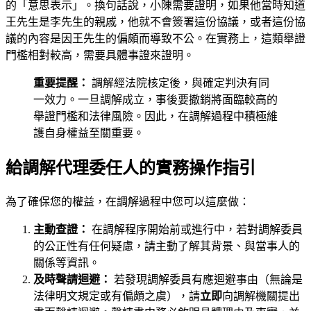
的「意思表示」。換句話說，小陳需要證明，如果他當時知道
王先生是李先生的親戚，他就不會簽署這份協議，或者這份協
議的內容是因王先生的偏頗而導致不公。在實務上，這類舉證
門檻相對較高，需要具體事證來證明。
重要提醒：
調解經法院核定後，與確定判決有同
一效力。一旦調解成立，事後要撤銷將面臨較高的
舉證門檻和法律風險。因此，在調解過程中積極維
護自身權益至關重要。
給調解代理委任人的實務操作指引
為了確保您的權益，在調解過程中您可以這麼做：
主動查證：
在調解程序開始前或進行中，若對調解委員
的公正性有任何疑慮，請主動了解其背景、與當事人的
關係等資訊。
及時聲請迴避：
若發現調解委員有應迴避事由（無論是
法律明文規定或有偏頗之虞），請
立即
向調解機關提出