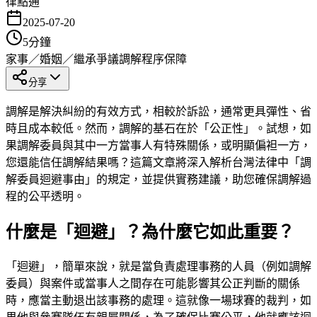
律點通
2025-07-20
5
分鐘
家事／婚姻／繼承
爭議調解
程序保障
分享
調解是解決糾紛的有效方式，相較於訴訟，通常更具彈性、省
時且成本較低。然而，調解的基石在於「公正性」。試想，如
果調解委員與其中一方當事人有特殊關係，或明顯偏袒一方，
您還能信任調解結果嗎？這篇文章將深入解析台灣法律中「調
解委員迴避事由」的規定，並提供實務建議，助您確保調解過
程的公平透明。
什麼是「迴避」？為什麼它如此重要？
「迴避」，簡單來說，就是當負責處理事務的人員（例如調解
委員）與案件或當事人之間存在可能影響其公正判斷的關係
時，應當主動退出該事務的處理。這就像一場球賽的裁判，如