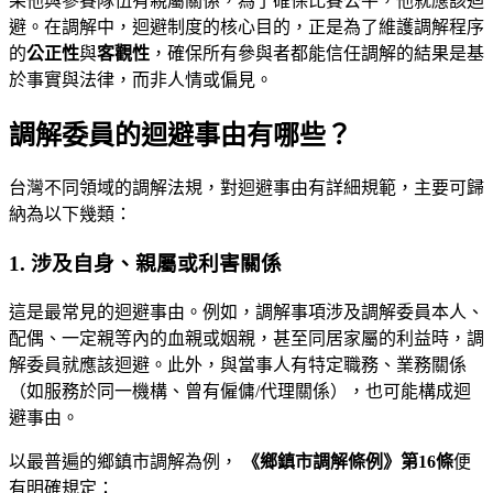
果他與參賽隊伍有親屬關係，為了確保比賽公平，他就應該迴
避。在調解中，迴避制度的核心目的，正是為了維護調解程序
的
公正性
與
客觀性
，確保所有參與者都能信任調解的結果是基
於事實與法律，而非人情或偏見。
調解委員的迴避事由有哪些？
台灣不同領域的調解法規，對迴避事由有詳細規範，主要可歸
納為以下幾類：
1. 涉及自身、親屬或利害關係
這是最常見的迴避事由。例如，調解事項涉及調解委員本人、
配偶、一定親等內的血親或姻親，甚至同居家屬的利益時，調
解委員就應該迴避。此外，與當事人有特定職務、業務關係
（如服務於同一機構、曾有僱傭/代理關係），也可能構成迴
避事由。
以最普遍的鄉鎮市調解為例，
《鄉鎮市調解條例》第16條
便
有明確規定：