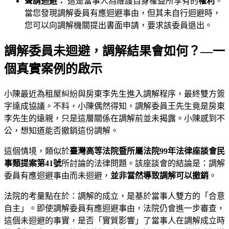
聲請迴避：
這是當事人為維護自身權益所享有的
權利
。
當您發現調解委員有應迴避事由，但其未自行迴避時，
您可以向調解機關提出書面申請，要求該委員退出。
調解委員未迴避，調解結果會如何？—一
個真實案例的啟示
小陳最近為租屋糾紛與房東李先生進入調解程序，最終雙方簽
字達成協議。不料，小陳偶然得知，調解委員王先生竟是房東
李先生的遠親，只是這層關係在調解前並未揭露。小陳感到不
公，想知道能否撤銷這份調解。
這個情境，類似於
臺灣高等法院暨所屬法院99年法律座談會民
事類提案第41號
所討論的法律問題。該座談會的結論是：調解
委員有應迴避事由而未迴避，
並非當然導致調解可以撤銷
。
法院的考量點在於：調解的成立，是基於當事人雙方的「合意
自主」。即使調解委員有應迴避事由，法院仍會進一步審查，
這個未迴避的事實，是否「實質影響」了當事人在調解成立時