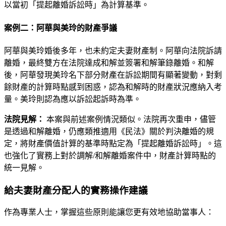
以當初「提起離婚訴訟時」為計算基準。
案例二：阿華與美玲的財產爭議
阿華與美玲婚後多年，也未約定夫妻財產制。阿華向法院訴請
離婚，最終雙方在法院達成和解並簽署和解筆錄離婚。和解
後，阿華發現美玲名下部分財產在訴訟期間有顯著變動，對剩
餘財產的計算時點感到困惑，認為和解時的財產狀況應納入考
量。美玲則認為應以訴訟起訴時為準。
法院見解：
本案與前述案例情況類似。法院再次重申，儘管
是透過和解離婚，仍應類推適用《民法》關於判決離婚的規
定，將財產價值計算的基準時點定為「提起離婚訴訟時」。這
也強化了實務上對於調解/和解離婚案件中，財產計算時點的
統一見解。
給夫妻財產分配人的實務操作建議
作為專業人士，掌握這些原則能讓您更有效地協助當事人：