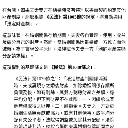
在台灣，如果夫妻雙方在結婚時沒有特別以書面契約約定其他
財產制度，那麼根據
《民法》第1005條
的規定，將自動適用
「法定財產制」。
這意味著，在婚姻關係存續期間，夫妻各自管理、使用、收益
及處分自己的財產。然而，當婚姻關係因離婚或一方死亡而消
滅時，為了實現公平原則，法律賦予夫妻一方「剩餘財產差額
分配請求權」。
這項權利的基礎條文是
《民法》第1030條之1
：
《民法》第1030條之1：「法定財產制關係消滅
時，夫或妻現存之婚後財產，扣除婚姻關係存續所
負債務後，如有剩餘，其雙方剩餘財產之差額，應
平均分配。但下列財產不在此限：一、因繼承或其
他無償取得之財產。二、慰撫金。夫妻之一方對於
婚姻生活無貢獻或協力，或有其他情事，致平均分
配有失公平者，法院得調整或免除其分配額。法院
為前項裁判時，應綜合衡酌夫妻婚姻存續期間之家