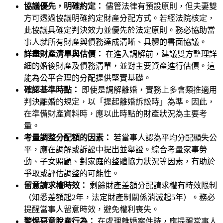
協議優先，明確約定：
儘管法律有預設原則，但夫妻雙
方可透過協議明確約定財產分配方式。若經法院核定，
此協議具確定判決效力並優先於法定原則。務必協助當
事人就所有財產與債務達成清晰、具體的書面協議。
詳盡財產清單與估價：
在進入調解前，建議雙方整理詳
細的婚後財產及債務清單，並對主要資產進行估價。這
能為公平合理的分配提供堅實基礎。
確認基準時點：
即使是調解離婚，實務上多會類推適用
判決離婚的規定，以「提起離婚訴訟時」為準。因此，
在準備財產資料時，應以此時點的財產狀況為主要考
量。
考量調整分配額的因素：
若當事人認為平均分配顯失公
平，應在調解或訴訟中提出並舉證。綜合考量家事勞
動、子女照顧、對家庭的整體協力狀況等因素，有助於
爭取或評估調整的可能性。
留意請求權時效：
剩餘財產差額分配請求權有時效限制
（知悉差額起2年，法定財產制關係消滅起5年）。務必
提醒當事人留意時效，避免權利喪失。
警惕惡意脫產行為：
在處理離婚案件時，應提醒當事人