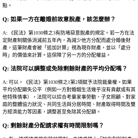
點。
Q:
如果一方在離婚前故意脫產，該怎麼辦？
A:
《民法》第1030條之3有防堵惡意脫產的規定。若一方在法
定財產制關係消滅前五年內，為減少他方分配而處分婚後財
產，這筆財產會被「追加計算」視為現存財產，並以「處分
時」的價值來計算。這保障了另一方的分配權益。
Q:
法院可以調整或免除剩餘財產的平均分配嗎？
A:
可以。《民法》第1030條之1第2項賦予法院裁量權。如果
平均分配顯失公平（例如一方對婚姻生活幾乎沒有貢獻或有其
他特殊情事），法院可以綜合考量家事勞動、子女照顧、對家
庭的整體協力狀況、共同生活與分居時間、財產取得時間及雙
方經濟能力等因素，調整甚至免除其分配額。
Q:
剩餘財產分配請求權有時間限制嗎？