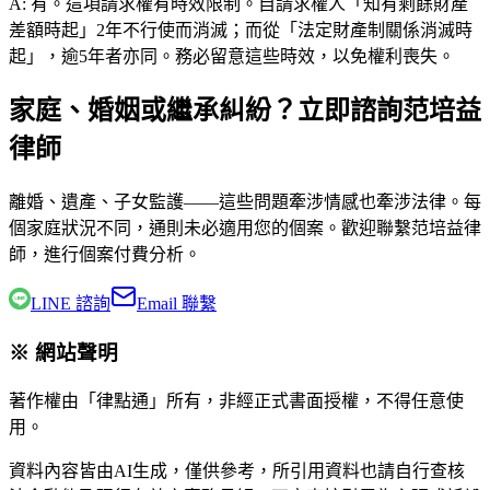
A:
有。這項請求權有時效限制。自請求權人「知有剩餘財產
差額時起」2年不行使而消滅；而從「法定財產制關係消滅時
起」，逾5年者亦同。務必留意這些時效，以免權利喪失。
家庭、婚姻或繼承糾紛？立即諮詢范培益
律師
離婚、遺產、子女監護——這些問題牽涉情感也牽涉法律。每
個家庭狀況不同，通則未必適用您的個案。歡迎聯繫
范培益律
師
，進行個案付費分析。
LINE 諮詢
Email 聯繫
※ 網站聲明
著作權由「律點通」所有，非經正式書面授權，不得任意使
用。
資料內容皆由AI生成，僅供參考，所引用資料也請自行查核