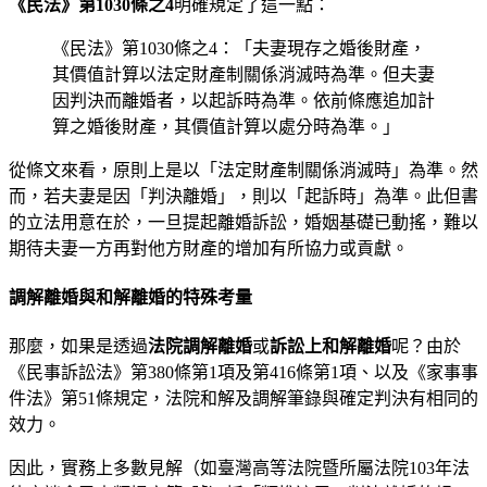
《民法》第1030條之4
明確規定了這一點：
《民法》第1030條之4：「夫妻現存之婚後財產，
其價值計算以法定財產制關係消滅時為準。但夫妻
因判決而離婚者，以起訴時為準。依前條應追加計
算之婚後財產，其價值計算以處分時為準。」
從條文來看，原則上是以「法定財產制關係消滅時」為準。然
而，若夫妻是因「判決離婚」，則以「起訴時」為準。此但書
的立法用意在於，一旦提起離婚訴訟，婚姻基礎已動搖，難以
期待夫妻一方再對他方財產的增加有所協力或貢獻。
調解離婚與和解離婚的特殊考量
那麼，如果是透過
法院調解離婚
或
訴訟上和解離婚
呢？由於
《民事訴訟法》第380條第1項及第416條第1項、以及《家事事
件法》第51條規定，法院和解及調解筆錄與確定判決有相同的
效力。
因此，實務上多數見解（如臺灣高等法院暨所屬法院103年法