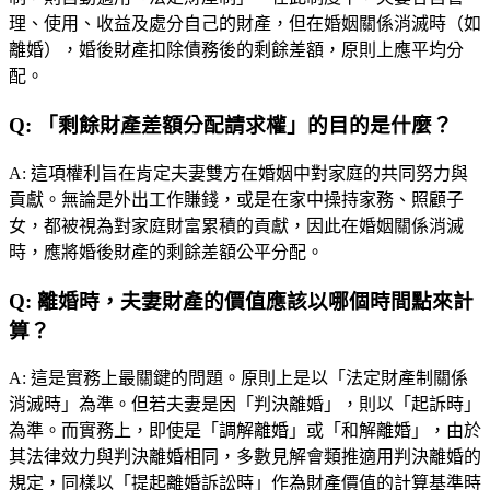
理、使用、收益及處分自己的財產，但在婚姻關係消滅時（如
離婚），婚後財產扣除債務後的剩餘差額，原則上應平均分
配。
Q:
「剩餘財產差額分配請求權」的目的是什麼？
A:
這項權利旨在肯定夫妻雙方在婚姻中對家庭的共同努力與
貢獻。無論是外出工作賺錢，或是在家中操持家務、照顧子
女，都被視為對家庭財富累積的貢獻，因此在婚姻關係消滅
時，應將婚後財產的剩餘差額公平分配。
Q:
離婚時，夫妻財產的價值應該以哪個時間點來計
算？
A:
這是實務上最關鍵的問題。原則上是以「法定財產制關係
消滅時」為準。但若夫妻是因「判決離婚」，則以「起訴時」
為準。而實務上，即使是「調解離婚」或「和解離婚」，由於
其法律效力與判決離婚相同，多數見解會類推適用判決離婚的
規定，同樣以「提起離婚訴訟時」作為財產價值的計算基準時