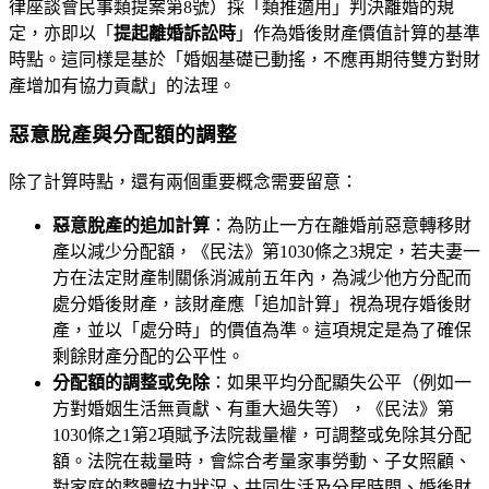
律座談會民事類提案第8號）採「類推適用」判決離婚的規
定，亦即以「
提起離婚訴訟時
」作為婚後財產價值計算的基準
時點。這同樣是基於「婚姻基礎已動搖，不應再期待雙方對財
產增加有協力貢獻」的法理。
惡意脫產與分配額的調整
除了計算時點，還有兩個重要概念需要留意：
惡意脫產的追加計算
：為防止一方在離婚前惡意轉移財
產以減少分配額，《民法》第1030條之3規定，若夫妻一
方在法定財產制關係消滅前五年內，為減少他方分配而
處分婚後財產，該財產應「追加計算」視為現存婚後財
產，並以「處分時」的價值為準。這項規定是為了確保
剩餘財產分配的公平性。
分配額的調整或免除
：如果平均分配顯失公平（例如一
方對婚姻生活無貢獻、有重大過失等），《民法》第
1030條之1第2項賦予法院裁量權，可調整或免除其分配
額。法院在裁量時，會綜合考量家事勞動、子女照顧、
對家庭的整體協力狀況、共同生活及分居時間、婚後財