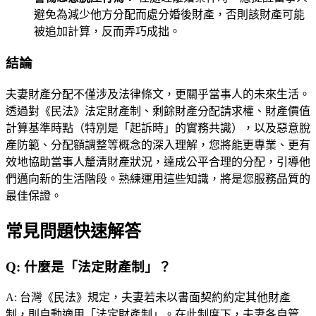
避免為減少他方分配而處分婚後財產，否則該財產可能
被追加計算，反而弄巧成拙。
結論
夫妻財產分配不僅涉及法律條文，更關乎當事人的未來生活。
透過對《民法》法定財產制、剩餘財產分配請求權、財產價值
計算基準時點（特別是「起訴時」的實務共識），以及惡意脫
產防範、分配額調整等概念的深入理解，您將能更專業、更有
效地協助當事人釐清財產狀況，達成公平合理的分配，引導他
們邁向新的生活階段。熟練運用這些知識，將是您服務品質的
最佳保證。
常見問題快速解答
Q:
什麼是「法定財產制」？
A:
台灣《民法》規定，夫妻若未以書面契約約定其他財產
制，則自動適用「法定財產制」。在此制度下，夫妻各自管