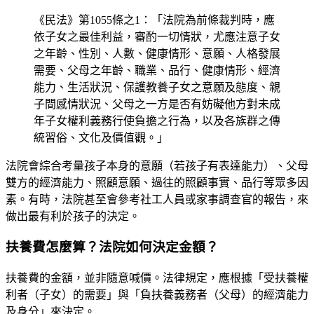
《民法》第1055條之1：「法院為前條裁判時，應
依子女之最佳利益，審酌一切情狀，尤應注意子女
之年齡、性別、人數、健康情形、意願、人格發展
需要、父母之年齡、職業、品行、健康情形、經濟
能力、生活狀況、保護教養子女之意願及態度、親
子間感情狀況、父母之一方是否有妨礙他方對未成
年子女權利義務行使負擔之行為，以及各族群之傳
統習俗、文化及價值觀。」
法院會綜合考量孩子本身的意願（若孩子有表達能力）、父母
雙方的經濟能力、照顧意願、過往的照顧事實、品行等眾多因
素。有時，法院甚至會參考社工人員或家事調查官的報告，來
做出最有利於孩子的決定。
扶養費怎麼算？法院如何決定金額？
扶養費的金額，並非隨意喊價。法律規定，應根據「受扶養權
利者（子女）的需要」與「負扶養義務者（父母）的經濟能力
及身分」來決定。