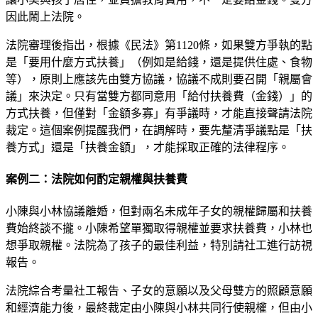
因此鬧上法院。
法院審理後指出，根據《民法》第1120條，如果雙方爭執的點
是「要用什麼方式扶養」（例如是給錢，還是提供住處、食物
等），原則上應該先由雙方協議，協議不成則要召開「親屬會
議」來決定。只有當雙方都同意用「給付扶養費（金錢）」的
方式扶養，但僅對「金額多寡」有爭議時，才能直接聲請法院
裁定。這個案例提醒我們，在調解時，要先釐清爭議點是「扶
養方式」還是「扶養金額」，才能採取正確的法律程序。
案例二：法院如何酌定親權與扶養費
小陳與小林協議離婚，但對兩名未成年子女的親權歸屬和扶養
費始終談不攏。小陳希望單獨取得親權並要求扶養費，小林也
想爭取親權。法院為了孩子的最佳利益，特別請社工進行訪視
報告。
法院綜合考量社工報告、子女的意願以及父母雙方的照顧意願
和經濟能力後，最終裁定由小陳與小林共同行使親權，但由小