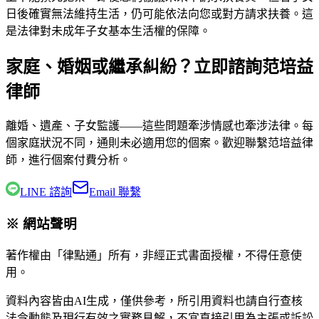
日後確實無法維持生活，仍可能依法向您或對方請求扶養。這
是法律對未成年子女基本生活權的保障。
家庭、婚姻或繼承糾紛？立即諮詢范培益
律師
離婚、遺產、子女監護——這些問題牽涉情感也牽涉法律。每
個家庭狀況不同，通則未必適用您的個案。歡迎聯繫
范培益律
師
，進行個案付費分析。
LINE 諮詢
Email 聯繫
※ 網站聲明
著作權由「律點通」所有，非經正式書面授權，不得任意使
用。
資料內容皆由AI生成，僅供參考，所引用資料也請自行查核
法令動態及現行有效之實務見解，不宜直接引用為主張或訴訟