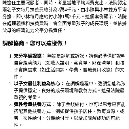
陳擔任主要照顧者。同時，考量當地平均消費支出，法院認定
兩名子女每月扶養費總計為2萬4千元，由小陳與小林雙方平均
分擔，即小林每月應給付小陳1萬2千元。這個案例顯示，法院
在處理親權和扶養費時，會全面考量孩子的成長環境，並依據
父母的經濟能力公平分擔責任。
調解協商，您可以這樣做！
充分準備證據：
無論是調解或訴訟，請務必準備好證明
自身經濟能力（如收入證明、薪資單、財產清單）和孩
子實際需求（如生活開銷、學費、醫療費用收據）的文
件。
以子女最佳利益為核心：
在調解過程中，強調您能為孩
子提供穩定、良好的成長環境和教養方式。這是法院最
重視的考量。
彈性考量扶養方式：
除了金錢給付，也可以思考是否能
搭配其他扶養方式，例如提供孩子居住、教育資源，或
者一次性給付、分期給付等，以增加調解成功的可能
性。