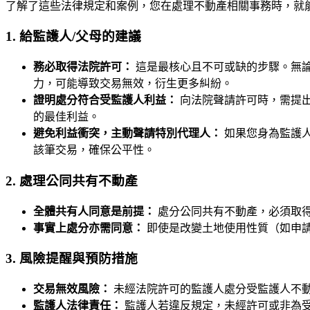
了解了這些法律規定和案例，您在處理不動產相關事務時，就
1. 給監護人/父母的建議
務必取得法院許可：
這是最核心且不可或缺的步驟。無
力，可能導致交易無效，衍生更多糾紛。
證明處分符合受監護人利益：
向法院聲請許可時，需提
的最佳利益。
避免利益衝突，主動聲請特別代理人：
如果您身為監護
該筆交易，確保公平性。
2. 處理公同共有不動產
全體共有人同意是前提：
處分公同共有不動產，必須取
事實上處分亦需同意：
即使是改變土地使用性質（如申
3. 風險提醒與預防措施
交易無效風險：
未經法院許可的監護人處分受監護人不
監護人法律責任：
監護人若違反規定，未經許可或非為