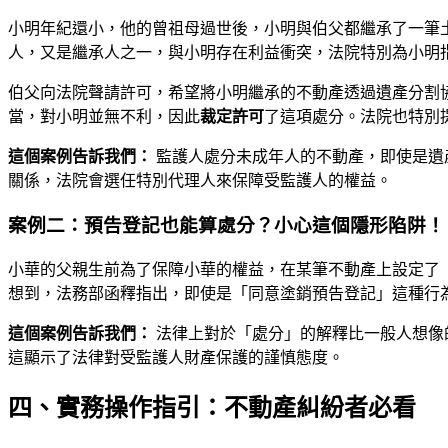
小明年紀還小，他的曾祖母過世後，小明與伯父都繼承了一筆
人，又是繼承人之一，與小明存在利益衝突，法院特別為小明
伯父向法院聲請許可，希望將小明繼承的不動產透過遺產分割
當，對小明並無不利，因此
裁定許可
了這項處分。法院也特別
這個案例告訴我們：
監護人處分未成年人的不動產，即使是遺
關係，法院會選任特別代理人來保障受監護人的權益。
案例二：預告登記也能算處分？小心這個隱形陷阱！
小華的父親生前為了保障小華的權益，在某筆不動產上設定了
想到，法務部函釋指出，即使是「同意塗銷預告登記」這種行為
這個案例告訴我們：
法律上對於「處分」的解釋比一般人想像
這顯示了法律對受監護人財產保護的謹慎態度。
四、實務操作指引：不動產糾紛者必看