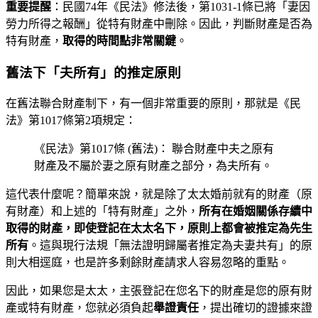
重要提醒
：民國74年《民法》修法後，第1031-1條已將「妻因
勞力所得之報酬」從特有財產中刪除。因此，判斷財產是否為
特有財產，
取得的時間點非常關鍵
。
舊法下「夫所有」的推定原則
在舊法聯合財產制下，有一個非常重要的原則，那就是《民
法》第1017條第2項規定：
《民法》第1017條 (舊法)： 聯合財產中夫之原有
財產及不屬於妻之原有財產之部分，為夫所有。
這代表什麼呢？簡單來說，就是除了太太婚前就有的財產（原
有財產）和上述的「特有財產」之外，
所有在婚姻關係存續中
取得的財產，即使登記在太太名下，原則上都會被推定為先生
所有
。這與現行法規「無法證明歸屬者推定為夫妻共有」的原
則大相逕庭，也是許多剩餘財產請求人容易忽略的重點。
因此，如果您是太太，主張登記在您名下的財產是您的原有財
產或特有財產，您就必須負起
舉證責任
，提出確切的證據來證