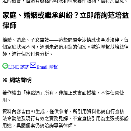
定的機會，但這有嚴格的時效和構成要件限制，需特別留意。
家庭、婚姻或繼承糾紛？立即諮詢范培益
律師
離婚、遺產、子女監護——這些問題牽涉情感也牽涉法律。每
個家庭狀況不同，通則未必適用您的個案。歡迎聯繫
范培益律
師
，進行個案付費分析。
LINE 諮詢
Email 聯繫
※ 網站聲明
著作權由「律點通」所有，非經正式書面授權，不得任意使
用。
資料內容皆由AI生成，僅供參考，所引用資料也請自行查核
法令動態及現行有效之實務見解，不宜直接引用為主張或訴訟
用途，具體個案仍請洽詢專業律師。