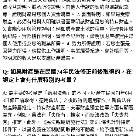
資收益證明、繼承所得證明、向他人借款的契約與還款紀錄
等，證明財產是您個人資金購置。 2. 書面聲明：如果是受贈
財產，必須有贈與人明確以書面聲明該財產是您的特有財產。
3. 實際使用與管理證明：例如房產或土地的稅單、管理費用繳
納紀錄、實際耕作證明、營業登記證等，證明該財產確實由您
個人使用或為您的職業所需。 4. 勞力所得證明：若您主張是
因勞力所得，應提供工作證明、事業經營紀錄、會計帳冊等，
證明您的收入足以支應財產購置。
Q:
如果財產是在民國74年民法修正前後取得的，在
認定上會有什麼特別的考量？
A:
最主要的考量是「適用法條」的不同。財產在民國74年6月
3日修正前取得，適用舊法；之後取得則適用新法。新舊法在
財產歸屬推定、特有財產範圍、夫妻財產獨立性等方面有顯著
差異。例如，舊法有「夫所有」推定，而新法改為「夫妻共
有」推定。此外，《民法親屬編施行法》第6-1條也針對特定
條件下，以妻名義在舊制期間取得的不動產，給予適用新法規