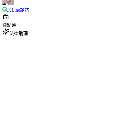
加Line諮詢
律點通
法律助理