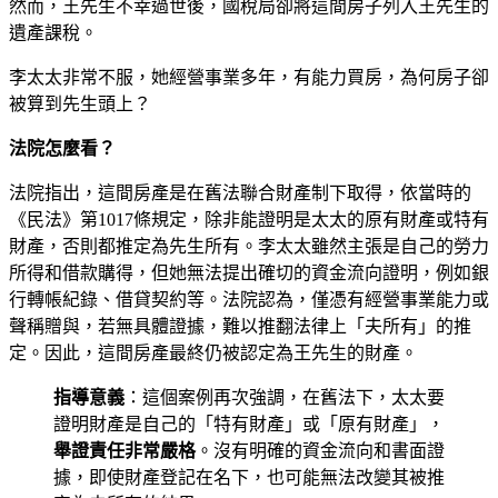
然而，王先生不幸過世後，國稅局卻將這間房子列入王先生的
遺產課稅。
李太太非常不服，她經營事業多年，有能力買房，為何房子卻
被算到先生頭上？
法院怎麼看？
法院指出，這間房產是在舊法聯合財產制下取得，依當時的
《民法》第1017條規定，除非能證明是太太的原有財產或特有
財產，否則都推定為先生所有。李太太雖然主張是自己的勞力
所得和借款購得，但她無法提出確切的資金流向證明，例如銀
行轉帳紀錄、借貸契約等。法院認為，僅憑有經營事業能力或
聲稱贈與，若無具體證據，難以推翻法律上「夫所有」的推
定。因此，這間房產最終仍被認定為王先生的財產。
指導意義
：這個案例再次強調，在舊法下，太太要
證明財產是自己的「特有財產」或「原有財產」，
舉證責任非常嚴格
。沒有明確的資金流向和書面證
據，即使財產登記在名下，也可能無法改變其被推