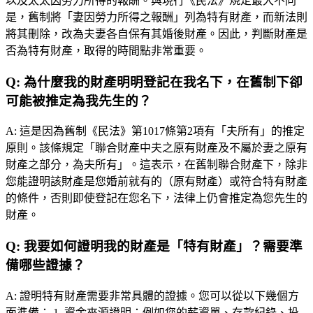
以及太太因勞力所得的報酬。與現行《民法》規定最大不同
是，舊制將「妻因勞力所得之報酬」列為特有財產，而新法則
將其刪除，改為夫妻各自保有其婚後財產。因此，判斷財產是
否為特有財產，取得的時間點非常重要。
Q:
為什麼我的財產明明登記在我名下，在舊制下卻
可能被推定為我先生的？
A:
這是因為舊制《民法》第1017條第2項有「夫所有」的推定
原則。該條規定「聯合財產中夫之原有財產及不屬於妻之原有
財產之部分，為夫所有」。這表示，在舊制聯合財產下，除非
您能證明該財產是您婚前就有的（原有財產）或符合特有財產
的條件，否則即使登記在您名下，法律上仍會推定為您先生的
財產。
Q:
我要如何證明我的財產是「特有財產」？需要準
備哪些證據？
A:
證明特有財產需要非常具體的證據。您可以從以下幾個方
面準備： 1. 資金來源證明：例如您的薪資單、存款紀錄、投