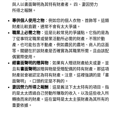
與人以書面聲明為其特有財產者。 四、妻因勞力
所得之報酬。
專供個人使用之物
：例如您的個人衣物、首飾等。這類
財產比較直觀，通常不會有太大爭議。
職業上必需之物
：這是比較常見的爭議點。它指的是為
了從事特定職業或營業活動所必需的財產，不限於動
產，也可能包含不動產，例如農民的農地、商人的店面
等。關鍵在於該財產是否確實為其職業所需，且由該配
偶實際使用。
經書面聲明的贈與物
：如果有人贈送財產給夫或妻，並
且有
書面聲明
該贈與物是受贈配偶的特有財產，那這項
財產就會被認定為特有財產。注意，這裡強調的是「書
面聲明」，口頭約定是不夠的。
妻因勞力所得之報酬
：這是舊法下太太特有的項目，指
的是太太透過自己勞動所賺取的收入，以及這些收入所
轉換而來的財產。這在當時是太太主張財產為其所有的
重要依據。