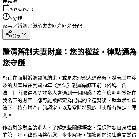
律點通
2025-07-13
5
分鐘
家事／婚姻／繼承
夫妻財產
財產分配
分享
釐清舊制夫妻財產：您的權益，律點通為
您守護
您正在面對婚姻關係結束，或是處理親人遺產時，發現其中涉
及的財產是在民國74年《民法》親屬編修正前（俗稱「舊
法」）所取得嗎？許多人會遇到一個困惑：為什麼明明登記在
我名下的財產，卻可能被認定為配偶的？這背後，就牽涉到舊
法下「特有財產」的認定，以及當時特殊的「夫所有推定」原
則。
作為剩餘財產請求人，了解這些關鍵概念，是保障您自身權益
的第一步。律點通將帶您一步步解析，讓複雜的法律條文變得