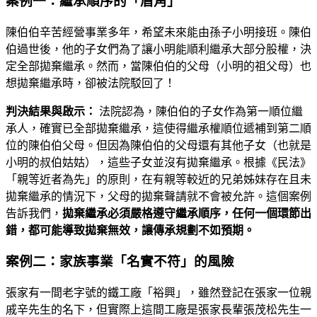
案例一：繼承順序的「眉角」
陳伯伯辛苦經營事業多年，希望未來能由孫子小明接班。陳伯
伯過世後，他的子女們為了讓小明能順利繼承大部分股權，決
定全部拋棄繼承。然而，當陳伯伯的父母（小明的祖父母）也
想拋棄繼承時，卻被法院駁回了！
判決結果與啟示：
法院認為，陳伯伯的子女作為第一順位繼
承人，確實已全部拋棄繼承，這使得繼承權順位遞補到第二順
位的陳伯伯父母。但因為陳伯伯的父母還有其他子女（也就是
小明的叔伯姑姑），這些子女並沒有拋棄繼承。根據《民法》
「親等近者為先」的原則，在有親等較近的兄弟姊妹存在且未
拋棄繼承的情況下，父母的拋棄聲請就不會被允許。這個案例
告訴我們，
拋棄繼承必須嚴格遵守繼承順序，任何一個環節出
錯，都可能導致拋棄無效，讓傳承規劃不如預期。
案例二：家族事業「名實不符」的風險
張家有一間老字號的鐵工廠「裕興」，雖然登記在張家一位親
戚辛先生的名下，但實際上這間工廠是張家長輩張茂松先生一