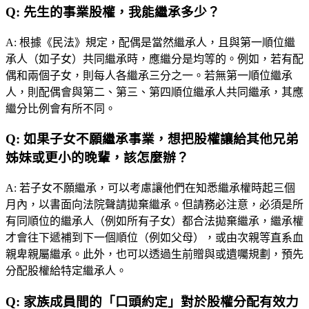
Q:
先生的事業股權，我能繼承多少？
A:
根據《民法》規定，配偶是當然繼承人，且與第一順位繼
承人（如子女）共同繼承時，應繼分是均等的。例如，若有配
偶和兩個子女，則每人各繼承三分之一。若無第一順位繼承
人，則配偶會與第二、第三、第四順位繼承人共同繼承，其應
繼分比例會有所不同。
Q:
如果子女不願繼承事業，想把股權讓給其他兄弟
姊妹或更小的晚輩，該怎麼辦？
A:
若子女不願繼承，可以考慮讓他們在知悉繼承權時起三個
月內，以書面向法院聲請拋棄繼承。但請務必注意，必須是所
有同順位的繼承人（例如所有子女）都合法拋棄繼承，繼承權
才會往下遞補到下一個順位（例如父母），或由次親等直系血
親卑親屬繼承。此外，也可以透過生前贈與或遺囑規劃，預先
分配股權給特定繼承人。
Q:
家族成員間的「口頭約定」對於股權分配有效力