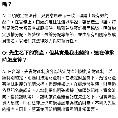
嗎？
A:
口頭約定在法律上只要意思表示一致，理論上是有效的。
然而，在實務上，口頭約定往往難以舉證，容易產生爭議。特
別是涉及大額資產或股權時，強烈建議簽訂書面協議，明確約
定股權分配、經營權、盈餘分配等細節，並由所有相關家族成
員簽名，以確保其法律效力與可執行性。
Q:
先生名下的資產，但其實是我出錢的，這在傳承
時怎麼算？
A:
在台灣，夫妻財產制度分為法定財產制與約定財產制。若
無特別約定，則適用法定財產制。在法定財產制下，婚後財產
有剩餘財產分配請求權。但即便如此，在繼承發生時，財產仍
依登記名義認定。若您能提出明確證據（如匯款紀錄、資金流
向、借貸證明等），證明該資產雖登記在先生名下，但實際出
資人是您，則在法律上仍可能被認定為您的財產，不列入先生
的遺產。因此，釐清並保留相關出資證明非常重要。