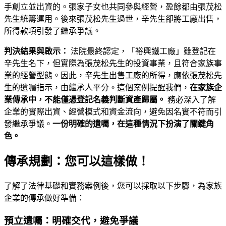
手創立並出資的。張家子女也共同參與經營，盈餘都由張茂松
先生統籌運用。後來張茂松先生過世，辛先生卻將工廠出售，
所得款項引發了繼承爭議。
判決結果與啟示：
法院最終認定，「裕興鐵工廠」雖登記在
辛先生名下，但實際為張茂松先生的投資事業，且符合家族事
業的經營型態。因此，辛先生出售工廠的所得，應依張茂松先
生的遺囑指示，由繼承人平分。這個案例提醒我們，
在家族企
業傳承中，不能僅憑登記名義判斷資產歸屬。
務必深入了解
企業的實際出資、經營模式和資金流向，避免因名實不符而引
發繼承爭議。
一份明確的遺囑，在這種情況下扮演了關鍵角
色。
傳承規劃：您可以這樣做！
了解了法律基礎和實務案例後，您可以採取以下步驟，為家族
企業的傳承做好準備：
預立遺囑：明確交代，避免爭議