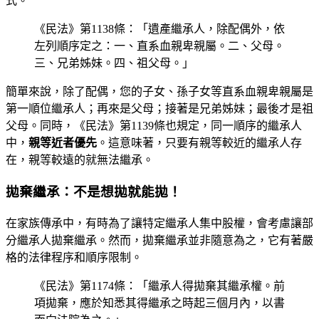
式。
《民法》第1138條：「遺產繼承人，除配偶外，依
左列順序定之：一、直系血親卑親屬。二、父母。
三、兄弟姊妹。四、祖父母。」
簡單來說，除了配偶，您的子女、孫子女等直系血親卑親屬是
第一順位繼承人；再來是父母；接著是兄弟姊妹；最後才是祖
父母。同時，《民法》第1139條也規定，同一順序的繼承人
中，
親等近者優先
。這意味著，只要有親等較近的繼承人存
在，親等較遠的就無法繼承。
拋棄繼承：不是想拋就能拋！
在家族傳承中，有時為了讓特定繼承人集中股權，會考慮讓部
分繼承人拋棄繼承。然而，拋棄繼承並非隨意為之，它有著嚴
格的法律程序和順序限制。
《民法》第1174條：「繼承人得拋棄其繼承權。前
項拋棄，應於知悉其得繼承之時起三個月內，以書