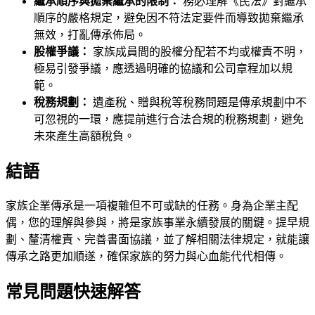
繼承順序與拋棄繼承的限制：
務必理解《民法》對繼承
順序的嚴格規定，避免因不符法定要件而導致拋棄繼承
無效，打亂傳承佈局。
股權爭議：
家族成員間的股權分配若不均或權責不明，
極易引發爭議，應透過明確的協議和公司章程加以規
範。
稅務規劃：
遺產稅、贈與稅等稅務問題是傳承規劃中不
可忽視的一環，應提前進行合法合規的稅務規劃，避免
未來產生高額稅負。
結語
家族企業傳承是一項複雜但不可或缺的任務。身為企業主配
偶，您的理解與參與，將是家族事業永續發展的關鍵。提早規
劃、釐清權責、完善書面協議，並了解相關法律規定，就能讓
傳承之路更加順遂，確保家族的努力與心血能代代相傳。
常見問題快速解答