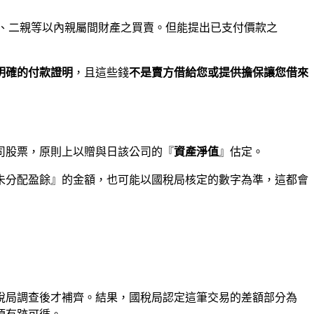
六、二親等以內親屬間財產之買賣。但能提出已支付價款之
明確的付款證明
，且這些錢
不是賣方借給您或提供擔保讓您借來
公司股票，原則上以贈與日該公司的『
資產淨值
』估定。
未分配盈餘』的金額，也可能以國稅局核定的數字為準，這都會
稅局調查後才補齊。結果，國稅局認定這筆交易的差額部分為