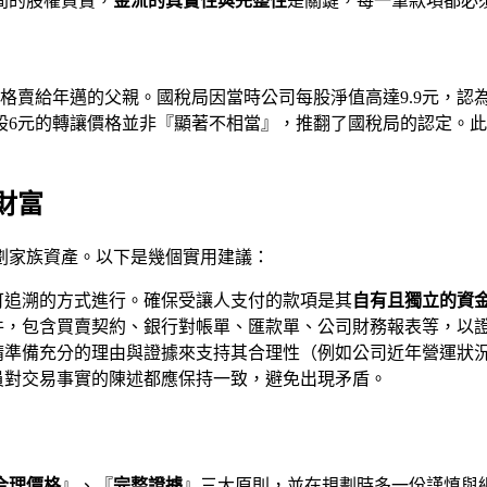
間的股權買賣，
金流的真實性與完整性
是關鍵，每一筆款項都必
格賣給年邁的父親。國稅局因當時公司每股淨值高達9.9元，認
股6元的轉讓價格並非『顯著不相當』，推翻了國稅局的認定。
財富
劃家族資產。以下是幾個實用建議：
可追溯的方式進行。確保受讓人支付的款項是其
自有且獨立的資
件，包含買賣契約、銀行對帳單、匯款單、公司財務報表等，以
請準備充分的理由與證據來支持其合理性（例如公司近年營運狀
員對交易事實的陳述都應保持一致，避免出現矛盾。
合理價格
』、『
完整證據
』三大原則，並在規劃時多一份謹慎與