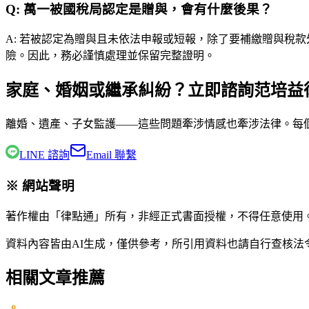
Q:
萬一被國稅局認定是贈與，會有什麼後果？
A:
若被認定為贈與且未依法申報或短報，除了要補繳贈與稅款
險。因此，務必謹慎處理並保留完整證明。
家庭、婚姻或繼承糾紛？立即諮詢范培益
離婚、遺產、子女監護——這些問題牽涉情感也牽涉法律。每
LINE 諮詢
Email 聯繫
※ 網站聲明
著作權由「律點通」所有，非經正式書面授權，不得任意使用
資料內容皆由AI生成，僅供參考，所引用資料也請自行查核
相關文章推薦