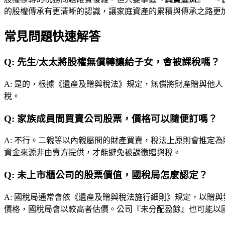
的股權傳承有更清晰的認識，讓家庭資產的累積與傳承之路更
常見問題快速解答
Q:
先生/太太將股權無償轉讓給子女，會被課稅嗎？
A:
是的，根據《遺產及贈與稅法》規定，無償將財產贈與他人
稅。
Q:
家族成員間買賣公司股票，價格可以隨便訂嗎？
A:
不行。二親等以內親屬間的財產買賣，稅法上原則會推定為
資金來源非由賣方提供，才能避免被課徵贈與稅。
Q:
未上市櫃公司的股票價值，國稅局怎麼認定？
A:
國稅局通常會依《遺產及贈與稅法施行細則》規定，以贈與
價格，國稅局會以較高者估價。公司『未分配盈餘』也可能以