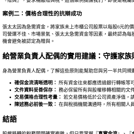
『贈與』，要求補繳贈與稅。這個案例提醒我們，即使是親屬
案例二：價格合理性的抗辯成功
張太太因為急需資金，將家族未上市櫃公司股票以每股6元的價
司營運不佳、市場景氣、張太太急需資金等因素，最終認為每
機會避免被認定為贈與。
給營業負責人配偶的實用建議：守護家族
身為營業負責人配偶，了解這些原則能幫助您與另一半共同規
確保金流清晰透明：
所有資金往來都應透過銀行轉帳等
文件資料妥善保存：
務必保留所有與股權移轉相關的文
交易價格合理性考量：
若交易價格低於公司資產淨值，
陳述務必前後一致：
在與稅捐機關溝通時，所有相關人
結語
股權移轉的稅務問題確實複雜，但只要掌握『
真實金流
』、『