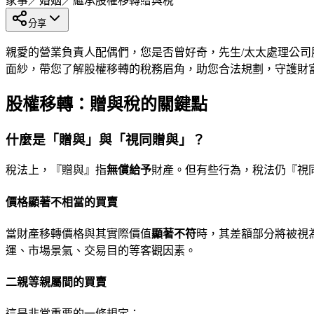
家事／婚姻／繼承
股權移轉
贈與稅
分享
親愛的營業負責人配偶們，您是否曾好奇，先生/太太處理公
面紗，帶您了解股權移轉的稅務眉角，助您合法規劃，守護財
股權移轉：贈與稅的關鍵點
什麼是「贈與」與「視同贈與」？
稅法上，『贈與』指
無償給予
財產。但有些行為，稅法仍『視
價格顯著不相當的買賣
當財產移轉價格與其實際價值
顯著不符
時，其差額部分將被視
運、市場景氣、交易目的等客觀因素。
二親等親屬間的買賣
這是非常重要的一條規定：