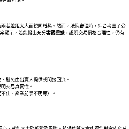
須有跡可循。
為兩者差距太大而視同贈與。然而，法院審理時，綜合考量了公
此案顯示，若能提出充分
客觀證據
，證明交易價格合理性，仍有
金
，避免由出賣人提供或間接回流。
證明交易真實性。
況不佳、產業前景不明等）。
細心，就能大大降低稅務風險。希望這篇文章能讓您對家族企業