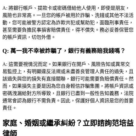
A:
將銀行帳戶、提款卡或密碼借給他人使用，即使是朋友，
風險也非常高。一旦您的帳戶被用於詐騙、洗錢或其他不法活
動，您可能被警方認定為詐欺共犯或幫助犯，面臨刑事責任，
甚至需要負擔民事損害賠償責任，得不償失。務必妥善保管您
的帳戶資訊，切勿外借。
Q:
萬一我不幸被詐騙了，銀行有義務賠我錢嗎？
A:
這需要視情況而定。如果銀行在開戶、風險告知或異常交
易監控上，有明顯違反法規或未盡善良管理人責任的過失，且
該過失與您的損失有直接關聯，銀行可能需要負賠償責任。然
而，如果損失主要是因為您自身輕信詐騙集團，將帳戶資訊或
密碼洩漏給對方所導致，且銀行已盡到一般性告知義務，法院
通常會認為銀行不需負責。因此，保護好個人資訊是您的首要
責任。
家庭、婚姻或繼承糾紛？立即諮詢范培益
律師