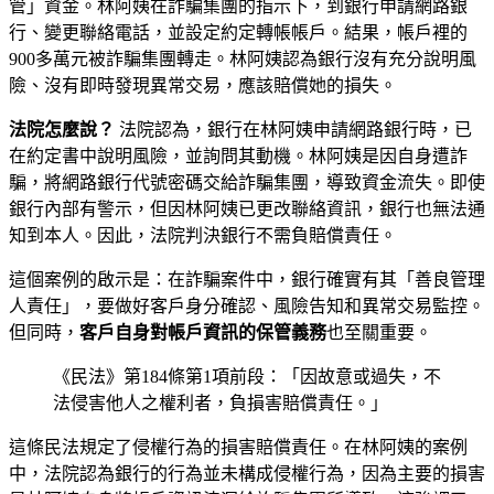
管」資金。林阿姨在詐騙集團的指示下，到銀行申請網路銀
行、變更聯絡電話，並設定約定轉帳帳戶。結果，帳戶裡的
900多萬元被詐騙集團轉走。林阿姨認為銀行沒有充分說明風
險、沒有即時發現異常交易，應該賠償她的損失。
法院怎麼說？
法院認為，銀行在林阿姨申請網路銀行時，已
在約定書中說明風險，並詢問其動機。林阿姨是因自身遭詐
騙，將網路銀行代號密碼交給詐騙集團，導致資金流失。即使
銀行內部有警示，但因林阿姨已更改聯絡資訊，銀行也無法通
知到本人。因此，法院判決銀行不需負賠償責任。
這個案例的啟示是：在詐騙案件中，銀行確實有其「善良管理
人責任」，要做好客戶身分確認、風險告知和異常交易監控。
但同時，
客戶自身對帳戶資訊的保管義務
也至關重要。
《民法》第184條第1項前段：「因故意或過失，不
法侵害他人之權利者，負損害賠償責任。」
這條民法規定了侵權行為的損害賠償責任。在林阿姨的案例
中，法院認為銀行的行為並未構成侵權行為，因為主要的損害