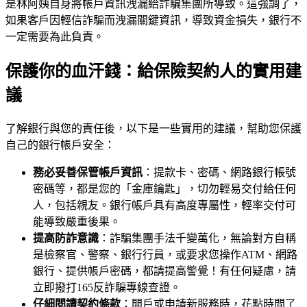
是林阿姨自身將帳戶資訊洩漏給詐騙集團所導致。這強調了，
如果客戶因輕信詐騙而洩漏關鍵資訊，導致資金損失，銀行不
一定需要為此負責。
保護你的血汗錢：給保險契約人的實用建
議
了解銀行與您的責任後，以下是一些實用的建議，幫助您保護
自己的銀行帳戶安全：
務必妥善保管帳戶資訊
：提款卡、密碼、網路銀行帳號
密碼等，都是您的「金庫鑰匙」，切勿輕易交付給任何
人，包括親友。銀行帳戶具有高度專屬性，輕率交付可
能導致嚴重後果。
提高防詐意識
：詐騙集團手法千變萬化，無論對方自稱
是檢察官、警察、銀行行員，或要求您操作ATM、網路
銀行、提供帳戶密碼，都請提高警覺！有任何疑慮，請
立即撥打165反詐騙專線查證。
仔細閱讀契約條款
：開戶或申請新服務時，花點時間了