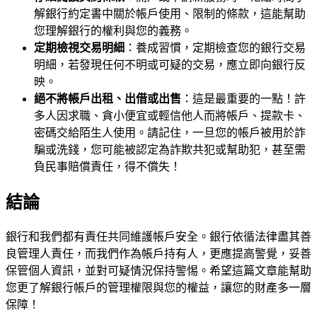
解銀行約定書中關於帳戶使用、限制的條款，這能幫助
您理解銀行的權利與您的義務。
定期檢視交易明細
：養成習慣，定期檢查您的銀行交易
明細，若發現任何不明或可疑的交易，應立即向銀行反
映。
絕不將帳戶出租、出借或出售
：這是最重要的一點！許
多人因求職、貪小便宜或輕信他人而將帳戶、提款卡、
密碼交給陌生人使用。請記住，一旦您的帳戶被用於詐
騙或洗錢，您可能被認定為詐欺共犯或幫助犯，甚至需
負民事賠償責任，得不償失！
結論
銀行和我們都有責任共同維護帳戶安全。銀行依循法律盡其善
良管理人責任，而我們作為帳戶持有人，更應提高警覺，妥善
保管個人資訊，並對可疑情況保持警惕。希望這篇文章能幫助
您更了解銀行帳戶的管理權限與您的權益，讓您的財產多一層
保障！