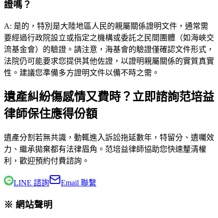
證嗎？
A:
是的，特別是大陸地區人民的親屬關係證明文件，通常需
要經過行政院設立或指定之機構或委託之民間團體（如海峽交
流基金會）的驗證。請注意，海基會的驗證僅確認文件形式，
法院仍可能要求您提供其他佐證，以證明親屬關係的實質真實
性。建議您準備多方證明文件以備不時之需。
遺產糾紛傷感情又費時？立即諮詢范培益
律師保住應得份額
遺產分割若無共識，動輒進入訴訟拖延數年，特留分、遺囑效
力、繼承拋棄都有法律眉角。
范培益律師
協助您快速釐清權
利，歡迎預約付費諮詢。
LINE 諮詢
Email 聯繫
※ 網站聲明