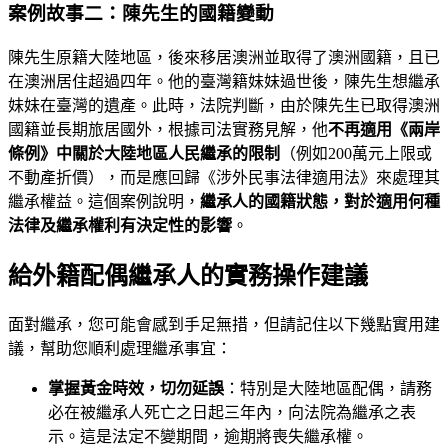
案例故事二：陳先生的國籍變動
陳先生原籍大陸地區，後來移居澳洲並取得了澳洲國籍，且已
在澳洲居住超過四年。他的臺灣籍妹妹過世後，陳先生想繼承
妹妹在臺灣的遺產。此時，法院判斷，由於陳先生已取得澳洲
國籍並長期旅居國外，根據司法實務見解，他
不再適用《兩岸
條例》中關於大陸地區人民繼承的限制
（例如200萬元上限或
不動產折價），而是應回歸《涉外民事法律適用法》來處理其
繼承權益。這個案例說明，
繼承人的國籍狀態，對於適用何種
法律及繼承權利有決定性的影響
。
給外籍配偶繼承人的實務操作建議
面對繼承，您可能會感到手足無措，但請記住以下幾點實用建
議，幫助您順利處理繼承事宜：
掌握黃金時效，切勿延誤
：特別是大陸地區配偶，請務
必在被繼承人死亡之日起三年內，向法院為繼承之表
示。這是法定不變期間，逾期將喪失繼承權。