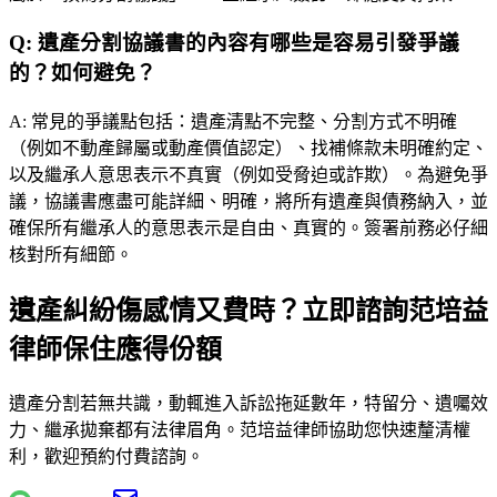
Q:
遺產分割協議書的內容有哪些是容易引發爭議
的？如何避免？
A:
常見的爭議點包括：遺產清點不完整、分割方式不明確
（例如不動產歸屬或動產價值認定）、找補條款未明確約定、
以及繼承人意思表示不真實（例如受脅迫或詐欺）。為避免爭
議，協議書應盡可能詳細、明確，將所有遺產與債務納入，並
確保所有繼承人的意思表示是自由、真實的。簽署前務必仔細
核對所有細節。
遺產糾紛傷感情又費時？立即諮詢范培益
律師保住應得份額
遺產分割若無共識，動輒進入訴訟拖延數年，特留分、遺囑效
力、繼承拋棄都有法律眉角。
范培益律師
協助您快速釐清權
利，歡迎預約付費諮詢。