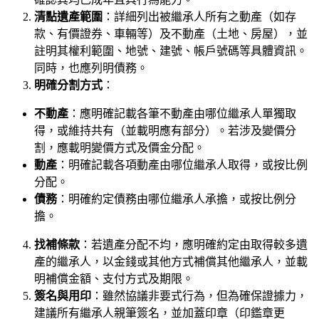
清點遺產範圍
：詳細列出被繼承人所有之動產（如存
款、有價證券、車輛等）及不動產（土地、房屋），並
註明其權利範圍、地號、建號、帳戶號碼等具體資訊。
同時，也應列明債務。
明確分割方式
：
不動產
：應明確記載各筆不動產由哪位繼承人單獨取
得，或維持共有（並載明應有部分）。若涉及變價分
割，應載明變價方式及價金分配。
動產
：明確記載各項動產由哪位繼承人取得，或按比例
分配。
債務
：明確約定債務由哪位繼承人承擔，或按比例分
擔。
找補條款
：若遺產分配不均，應明確約定由取得較多遺
產的繼承人，以金錢或其他方式補償其他繼承人，並載
明補償金額、支付方式及期限。
簽名與用印
：雖然協議非要式行為，但為確保證據力，
建議所有繼承人親筆簽名，並加蓋印章（印鑑章更