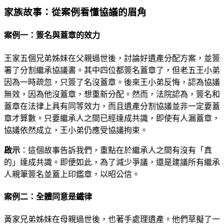
家族故事：從案例看懂協議的眉角
案例一：簽名與蓋章的效力
王家五個兄弟姊妹在父親過世後，討論好遺產分配方案，並簽
署了分割繼承協議書。其中四位都簽名蓋章了，但老五王小弟
因為一時疏忽，只簽了名沒蓋章。後來王小弟反悔，認為協議
無效，因為他沒蓋章，想重新分配。然而，法院認為，簽名和
蓋章在法律上具有同等效力，而且遺產分割協議並非一定要蓋
章才算數。只要繼承人之間已經達成共識，即使有人漏蓋章，
協議依然成立，王小弟仍應受協議拘束。
啟示
：這個故事告訴我們，重點在於繼承人之間有沒有「真
的」達成共識。即便如此，為了減少爭議，還是建議所有繼承
人親筆簽名並蓋上印鑑章，以昭公信。
案例二：全體同意是鐵律
黃家兄弟姊妹在母親過世後，也著手處理遺產。他們草擬了一