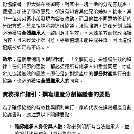
份協議書，但大姊在簽署時，對其中一塊土地的分配有疑慮，
便擅自加註了修改意見，卻沒有知會其他兄弟姊妹。後來，其
中一位弟弟黃小弟發現內容被改動，而且他並不同意這份新的
分配方式，於是拒絕承認這份協議。法院強調，遺產分割協議
必須獲得
全體繼承人
一致同意才生效力。大姊單方面修改協議
內容，且未經黃小弟同意，導致協議未能達成共識，因此這份
協議被認定為不成立。
啟示
：這個案例再次提醒我們，「全體同意」是協議生效的鐵
律。任何細節的更動，都必須讓所有繼承人知悉並同意，才能
避免協議無效的風險。即使是針對遺產中的
部分財產
進行分割
協議，也必須獲得
全體繼承人
的同意。
實務操作指引：撰寫遺產分割協議書的要點
為了確保協議的有效性與順利執行，家族代表在撰寫遺產分割
協議書時，應注意以下關鍵要點：
確認繼承人身份與人數
：務必列明所有合法繼承人，並
確認其均已成年且具行為能力。