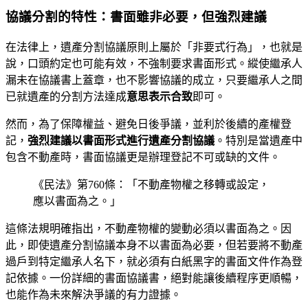
協議分割的特性：書面雖非必要，但強烈建議
在法律上，遺產分割協議原則上屬於「非要式行為」，也就是
說，口頭約定也可能有效，不強制要求書面形式。縱使繼承人
漏未在協議書上蓋章，也不影響協議的成立，只要繼承人之間
已就遺產的分割方法達成
意思表示合致
即可。
然而，為了保障權益、避免日後爭議，並利於後續的產權登
記，
強烈建議以書面形式進行遺產分割協議
。特別是當遺產中
包含不動產時，書面協議更是辦理登記不可或缺的文件。
《民法》第760條：「不動產物權之移轉或設定，
應以書面為之。」
這條法規明確指出，不動產物權的變動必須以書面為之。因
此，即使遺產分割協議本身不以書面為必要，但若要將不動產
過戶到特定繼承人名下，就必須有白紙黑字的書面文件作為登
記依據。一份詳細的書面協議書，絕對能讓後續程序更順暢，
也能作為未來解決爭議的有力證據。