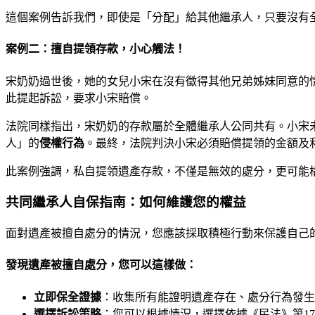
這個案例告訴我們，即使是「分配」給其他繼承人，只要沒有
案例二：擅自提領存款，小心觸法！
宋奶奶過世後，她的女兒小宋在沒有徵得其他兄弟姊妹同意的
此提起訴訟，要求小宋賠償。
法院同樣指出，宋奶奶的存款屬於全體繼承人公同共有。小宋
人」的
侵權行為
。最終，法院判決小宋必須賠償提領的金額及
此案例強調，私自提領遺產存款，不僅是無效的處分，更可能
共同繼承人自保指南：如何維護您的權益
面對遺產被擅自處分的情況，您應該採取積極行動來保護自己
發現遺產被擅自處分，您可以這樣做：
立即保全證據
：收集所有能證明遺產存在、處分行為發生
選擇訴訟策略
：您可以根據情況，選擇依據《民法》第17