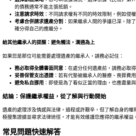
的債務通常不能主張抵銷。
注意請求時效
：不同請求權有不同的時效限制，例如侵權
考慮合併請求遺產分割
：如果繼承人間的爭議已深，除了
確分得自己的應繼分。
給其他繼承人的提醒：避免觸法，溝通為上
如果您是那位可能需要處理遺產的繼承人，請務必記住：
務必取得全體書面同意
：在處分任何遺產前，請務必取得
妥善保管支出憑證
：若有代墊被繼承人的醫療、喪葬費用
避免私自挪用
：即使是為了看似正當的理由，也應盡量與
結論：保護繼承權益，從了解與行動開始
遺產的處理涉及情感與法律，過程或許艱辛，但了解自身的權
極搜集證據並尋求法律途徑，才能有效維護您應得的繼承權益
常見問題快速解答