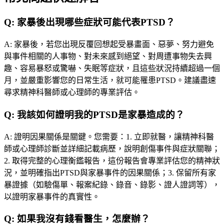
Q:
家暴後出現哪些症狀可能代表PTSD？
A:
家暴後，若您出現反覆回想起受暴畫面、惡夢、努力避免
與事件相關的人事物、對未來感到絕望、對周遭事物失去興
趣、容易暴怒或驚嚇、失眠等症狀，且這些狀況持續超過一個
月，並嚴重影響您的日常生活，就可能罹患PTSD。建議盡速
尋求精神科醫師或心理師的專業評估。
Q:
我該如何證明我的PTSD是家暴造成的？
A:
證明因果關係是關鍵。您需要：1. 立即就醫，讓精神科醫
師或心理師診斷並詳細記載病歷，說明創傷事件與症狀關聯；
2. 取得完整的心理衡鑑報告，這份報告會專業評估您的精神狀
況，並明確指出PTSD與家暴事件的因果關係；3. 保留所有家
暴證據（如驗傷單、報案紀錄、錄音、錄影、證人證詞等），
以證明家暴事件的真實性。
Q:
如果我沒有錢看醫生，怎麼辦？