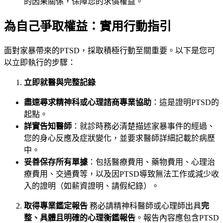
的因果關係，保障您的求償權益。
為自己爭取權益：實用行動指引
面對家暴帶來的PTSD，採取積極行動至關重要。以下是您可
以立即執行的步驟：
立即就醫與完整記錄
盡速尋求精神科或心理諮商專業協助
：這是證明PTSD的
起點。
詳實告知醫師
：就診時務必清楚描述家暴事件的經過、
您的身心反應及症狀變化，並要求醫師詳細記載於病歷
中。
妥善保存所有單據
：包括醫療費用、藥物費用、心理治
療費用、交通費等，以及因PTSD導致無法工作或減少收
入的證明（如薪資證明、請假紀錄）。
取得專業鑑定報告
務必請精神科醫師或心理師出具
完
整、具體且明確的心理衡鑑報告
。報告內容應包含PTSD