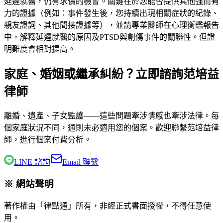
延遲就醫，仍有求償的機會。關鍵在於您能否提供其他強而有
力的證據（例如：事件發生後，您持續出現相關症狀的紀錄、
親友證詞、其他間接證據等），並請專業醫師在心理衡鑑報告
中，解釋延遲就醫的原因及PTSD與創傷事件的關聯性。但證
明難度會相對提高。
家庭、婚姻或繼承糾紛？立即諮詢范培益
律師
離婚、遺產、子女監護——這些問題牽涉情感也牽涉法律。每
個家庭狀況不同，通則未必適用您的個案。歡迎聯繫
范培益律
師
，進行個案付費分析。
LINE 諮詢
Email 聯繫
※ 網站聲明
著作權由「律點通」所有，非經正式書面授權，不得任意使
用。