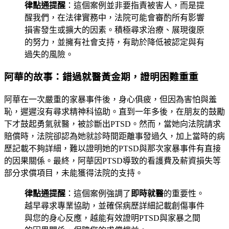
律點通提醒
：這個案例並非要指責被害人，而是提
醒我們，在法律實務中，法院可能會審酌所有影響
損害發生或擴大的因素。積極尋求治療、展現復原
的努力，並擁有社會支持，有助於降低被認定與有
過失的風險。
阿華的故事：錯過就醫黃金期，證明困難重重
阿華在一次嚴重的家暴事件後，身心俱疲，但因為害怕與羞
恥，遲遲沒有尋求精神科協助。直到一年多後，在朋友的鼓勵
下才鼓起勇氣就醫，被診斷出PTSD。然而，當她向法院請求
賠償時，法院卻認為她就診時間距離事發過久，加上當時的病
歷記載不夠詳細，難以證明她的PTSD與那次家暴事件有直接
的因果關係。最終，阿華因PTSD導致的看護費及薪資損失等
部分求償項目，未能獲得法院的支持。
律點通提醒
：這個案例強調了
即時就醫
的重要性。
越早尋求專業協助，並確保病歷詳細記載創傷事件
與您的身心反應，越能有效證明PTSD與家暴之間