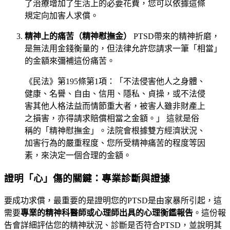
了治療增加了生活上的必要花費，您可以依據這條
規定向加害人求償。
精神上的痛苦（精神慰撫金）
PTSD帶來的精神折磨，
是無法用金錢衡量的，但法律允許您請求一筆「相當」
的金額來彌補這份痛苦。
《民法》第195條第1項：「不法侵害他人之身體、
健康、名譽、自由、信用、隱私、貞操，或不法侵
害其他人格法益而情節重大者，被害人雖非財產上
之損害，亦得請求賠償相當之金額。」 這就是俗
稱的「精神慰撫金」。法院會根據雙方經濟狀況、
加害行為的嚴重程度、您所受精神痛苦的程度等因
素，來決定一個合理的金額。
證明「心」傷的關鍵：專業診斷與證據
要成功求償，最重要的是證明您的PTSD是由家暴所引起，這
需要
專業的精神科醫師或心理師出具的心理衡鑑報告
。這份報
告會詳細評估您的精神狀況、診斷是否符合PTSD，並說明其