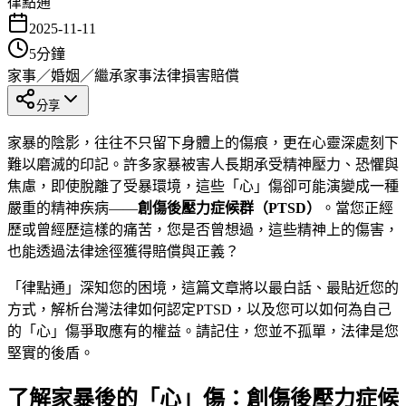
律點通
2025-11-11
5
分鐘
家事／婚姻／繼承
家事法律
損害賠償
分享
家暴的陰影，往往不只留下身體上的傷痕，更在心靈深處刻下
難以磨滅的印記。許多家暴被害人長期承受精神壓力、恐懼與
焦慮，即使脫離了受暴環境，這些「心」傷卻可能演變成一種
嚴重的精神疾病——
創傷後壓力症候群（PTSD）
。當您正經
歷或曾經歷這樣的痛苦，您是否曾想過，這些精神上的傷害，
也能透過法律途徑獲得賠償與正義？
「律點通」深知您的困境，這篇文章將以最白話、最貼近您的
方式，解析台灣法律如何認定PTSD，以及您可以如何為自己
的「心」傷爭取應有的權益。請記住，您並不孤單，法律是您
堅實的後盾。
了解家暴後的「心」傷：創傷後壓力症候