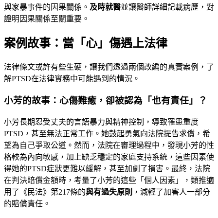
與家暴事件的因果關係。
及時就醫
並讓醫師詳細記載病歷，對
證明因果關係至關重要。
案例故事：當「心」傷遇上法律
法律條文或許有些生硬，讓我們透過兩個改編的真實案例，了
解PTSD在法律實務中可能遇到的情況。
小芳的故事：心傷難癒，卻被認為「也有責任」？
小芳長期忍受丈夫的言語暴力與精神控制，導致罹患重度
PTSD，甚至無法正常工作。她鼓起勇氣向法院提告求償，希
望為自己爭取公道。然而，法院在審理過程中，發現小芳的性
格較為內向敏感，加上缺乏穩定的家庭支持系統，這些因素使
得她的PTSD症狀更難以緩解，甚至加劇了損害。最終，法院
在判決賠償金額時，考量了小芳的這些「個人因素」，類推適
用了《民法》第217條的
與有過失原則
，減輕了加害人一部分
的賠償責任。