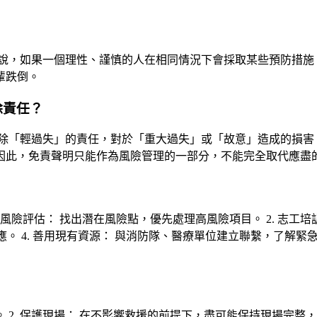
說，如果一個理性、謹慎的人在相同情況下會採取某些預防措施
輩跌倒。
除責任？
除「輕過失」的責任，對於「重大過失」或「故意」造成的損害
因此，免責聲明只能作為風險管理的一部分，不能完全取代應盡
風險評估： 找出潛在風險點，優先處理高風險項目。 2. 志工培
。 4. 善用現有資源： 與消防隊、醫療單位建立聯繫，了解緊急
醫。 2. 保護現場： 在不影響救援的前提下，盡可能保持現場完整