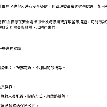
社區居民也曾反映有安全疑慮，但管理委員會遲遲未處理。某日
明知圍牆存在安全隱患卻未及時修繕或採取警示措施，可能被認定
施應定期檢查與維護，以防患未然。
一些實務建議：
濕滑地面、裸露電線、不穩固的設備等。
。
負責操作。
含急救人員配置、聯絡方式、疏散路線等。
在風險轉嫁給保險公司。