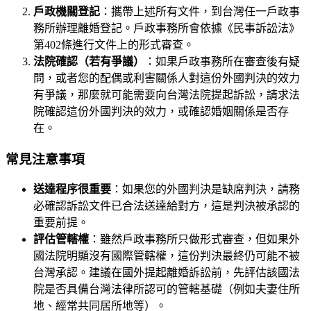
戶政機關登記
：攜帶上述所有文件，到台灣任一戶政事
務所辦理離婚登記。戶政事務所會依據《民事訴訟法》
第402條進行文件上的形式審查。
法院確認（若有爭議）
：如果戶政事務所在審查後有疑
問，或者您的配偶或利害關係人對這份外國判決的效力
有爭議，那麼就可能需要向台灣法院提起訴訟，請求法
院確認這份外國判決的效力，或確認婚姻關係是否存
在。
常見注意事項
送達程序很重要
：如果您的外國判決是缺席判決，請務
必確認訴訟文件已合法送達給對方，這是判決被承認的
重要前提。
評估管轄權
：雖然戶政事務所只做形式審查，但如果外
國法院明顯沒有國際管轄權，這份判決最終仍可能不被
台灣承認。建議在國外提起離婚訴訟前，先評估該國法
院是否具備台灣法律所認可的管轄基礎（例如夫妻住所
地、經常共同居所地等）。