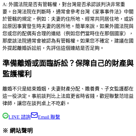
A:
外國法院是否有管轄權，對台灣是否承認該判決非常重
要。台灣法院在判斷時，通常會參考台灣《家事事件法》中關
於管轄的規定，例如：夫妻的住所地、經常共同居住地，或訴
訟原因事實發生時夫妻的居所地。簡單來說，如果外國法院與
您或您的配偶有合理的連結（例如您們當時住在那個國家），
那麼該法院通常會被認為有管轄權。如果您不確定，建議在國
外提起離婚訴訟前，先評估這個連結是否足夠。
準備離婚或面臨訴訟？保障自己的財產與
監護權利
離婚不只是結束婚姻，夫妻財產分配、贍養費、子女監護都在
這一役決定。事前談判比上法庭更省時省錢，歡迎聯繫
范培益
律師
，讓您在談判桌上不吃虧。
LINE 諮詢
Email 聯繫
※ 網站聲明