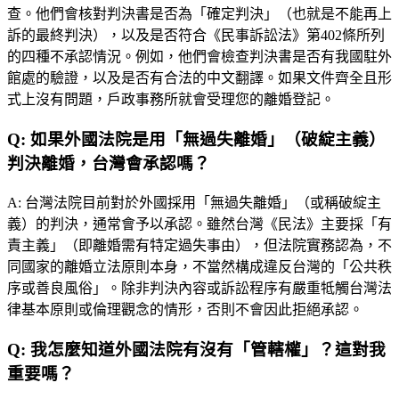
查。他們會核對判決書是否為「確定判決」（也就是不能再上
訴的最終判決），以及是否符合《民事訴訟法》第402條所列
的四種不承認情況。例如，他們會檢查判決書是否有我國駐外
館處的驗證，以及是否有合法的中文翻譯。如果文件齊全且形
式上沒有問題，戶政事務所就會受理您的離婚登記。
Q:
如果外國法院是用「無過失離婚」（破綻主義）
判決離婚，台灣會承認嗎？
A:
台灣法院目前對於外國採用「無過失離婚」（或稱破綻主
義）的判決，通常會予以承認。雖然台灣《民法》主要採「有
責主義」（即離婚需有特定過失事由），但法院實務認為，不
同國家的離婚立法原則本身，不當然構成違反台灣的「公共秩
序或善良風俗」。除非判決內容或訴訟程序有嚴重牴觸台灣法
律基本原則或倫理觀念的情形，否則不會因此拒絕承認。
Q:
我怎麼知道外國法院有沒有「管轄權」？這對我
重要嗎？