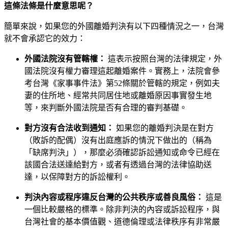
這條法條是什麼意思呢？
簡單來說，如果您的外國離婚判決有以下四種情況之一，台灣
就不會承認它的效力：
外國法院沒有管轄權：
這表示按照台灣的法律規定，外
國法院沒有權力審理這起離婚案件。實務上，法院會參
考台灣《家事事件法》第52條關於管轄的規定，例如夫
妻的住所地、經常共同居住地或離婚原因事實發生地
等，來判斷外國法院是否有合理的審判基礎。
對方沒有合法收到通知：
如果您的離婚判決是在對方
（敗訴的配偶）沒有出庭應訴的情況下做出的（稱為
「缺席判決」），那麼必須確認訴訟通知或命令已經在
該國合法送達給對方，或者有透過台灣的法律協助送
達，以保障對方的訴訟權利。
判決內容或程序違反台灣的公共秩序或善良風俗：
這是
一個比較嚴格的標準。除非判決的內容或訴訟程序，與
台灣社會的基本價值觀、道德倫理或法律秩序有非常嚴