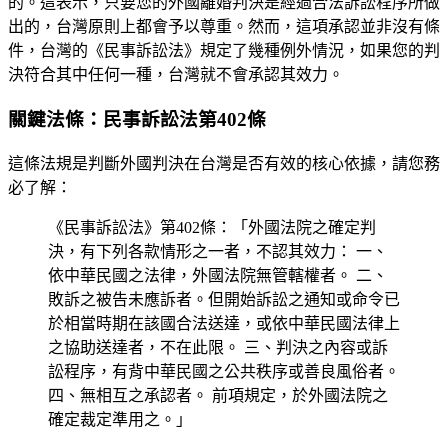
的。這表示，只要您的外國離婚判決是經過合法訴訟程序所做
出的，台灣原則上都會予以尊重。然而，這項承認並非沒有條
件，台灣的《民事訴訟法》規定了幾種例外情況，如果您的判
決符合其中任何一種，台灣就不會承認其效力。
關鍵法條：民事訴訟法第402條
這條法規是判斷外國判決在台灣是否有效的核心依據，請您務
必了解：
《民事訴訟法》第402條：「外國法院之確定判
決，有下列各款情形之一者，不認其效力： 一、
依中華民國之法律，外國法院無管轄權者。 二、
敗訴之被告未應訴者。但開始訴訟之通知或命令已
於相當時期在該國合法送達，或依中華民國法律上
之協助送達者，不在此限。 三、判決之內容或訴
訟程序，有背中華民國之公共秩序或善良風俗者。
四、無相互之承認者。 前項規定，於外國法院之
確定裁定準用之。」