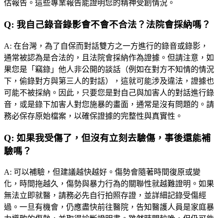
估報告。這些專業報告能證明您的精神受創情況。
Q:
我自己錄音錄影會不會不合法？法院會採納嗎？
A:
在台灣，為了自保而對話雙方之一方進行的錄音或錄影，
通常被認為是合法的，且法院會採納作為證據。但請注意，如
果您是「竊錄」他人非公開的談話（例如在對方不知情的情況
下，偷錄對方與第三人的對話），這就可能涉及違法，證據也
可能不被採納。因此，只要您是對自己與加害人的對話進行錄
音，或是錄下加害人對您施暴的畫面，通常是沒有問題的。請
務必保存原始檔案，以確保證據的完整性與真實性。
Q:
如果我受傷了，但沒有立刻去驗傷，事後還能補
驗嗎？
A:
可以補驗，但建議越快越好。傷勢會隨著時間復原或變
化，時間拖越久，傷勢與暴力行為的關聯性就越難證明。如果
無法立即就醫，請務必先自行拍照存證，並詳細記錄受傷經
過。一旦有機會，仍應盡快前往醫院，告知醫護人員是家庭暴