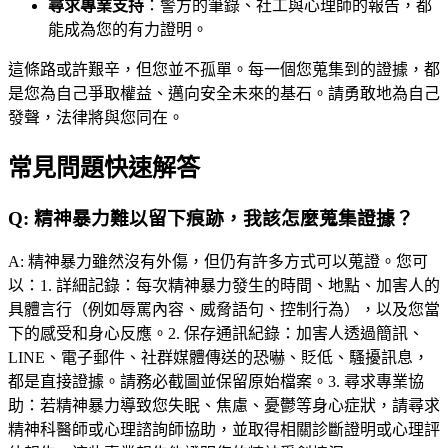
尋求專業支持
：警方的筆錄、社工與心理師的報告，都
能成為您的有力證明。
這條路或許艱辛，但您並不孤單。每一個您蒐集到的證據，都
是您為自己爭取權益、邁向安全未來的基石。請勇敢地為自己
發聲，法律將與您同在。
常見問題快速解答
Q:
精神暴力難以留下痕跡，我該怎麼蒐集證據？
A:
精神暴力雖然沒有外傷，但仍有許多方式可以蒐證。您可
以：1. 詳細記錄：每次精神暴力發生的時間、地點、加害人的
具體言行（例如辱罵內容、威脅語句、控制行為），以及您當
下的感受和身心反應。2. 保存通訊紀錄：加害人透過簡訊、
LINE、電子郵件、社群媒體傳送的恐嚇、貶低、騷擾訊息，
都是直接證據。請務必截圖並保留原始檔案。3. 尋求專業協
助：若精神暴力導致您失眠、焦慮、憂鬱等身心症狀，請尋求
精神科醫師或心理諮詢師協助，並取得相關診斷證明或心理評