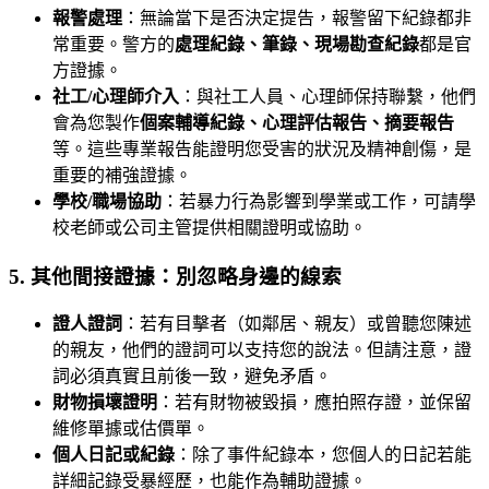
報警處理
：無論當下是否決定提告，報警留下紀錄都非
常重要。警方的
處理紀錄、筆錄、現場勘查紀錄
都是官
方證據。
社工/心理師介入
：與社工人員、心理師保持聯繫，他們
會為您製作
個案輔導紀錄、心理評估報告、摘要報告
等。這些專業報告能證明您受害的狀況及精神創傷，是
重要的補強證據。
學校/職場協助
：若暴力行為影響到學業或工作，可請學
校老師或公司主管提供相關證明或協助。
5. 其他間接證據：別忽略身邊的線索
證人證詞
：若有目擊者（如鄰居、親友）或曾聽您陳述
的親友，他們的證詞可以支持您的說法。但請注意，證
詞必須真實且前後一致，避免矛盾。
財物損壞證明
：若有財物被毀損，應拍照存證，並保留
維修單據或估價單。
個人日記或紀錄
：除了事件紀錄本，您個人的日記若能
詳細記錄受暴經歷，也能作為輔助證據。