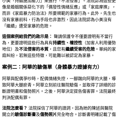
小美「持續施加壓力」來進行「不法侵害」。法院認為這些更
像是婚姻關係惡化下的「偶發性情緒反應」或「家庭摩擦」，
而非《家庭暴力防治法》所要規範的家暴行為。此外，先生也
沒有家暴前科，行為手段也非激烈，因此法院認為小美沒有
「繼續」遭受家暴的危險。
這個案例給我們的啟示是：
聲請保護令不僅要證明有不當行
為，更要證明這些行為具有
持續性、權控性
（加害人利用優勢
地位）及
不法侵害的本質
，且您有
繼續受害的危險
。單純的家
庭糾紛，若無這些特徵，可能難以被認定為家暴。
案例二：阿華的驗傷單（身體暴力證據有力）
阿華與配偶爭吵時，配偶情緒失控，一腳踹向阿華的大腿，導
致阿華大腿瘀青。阿華立刻前往醫院驗傷，並取得了詳細的診
斷證明書和傷勢照片。之後，阿華決定提告傷害罪。法院最終
判決配偶有罪。
法院怎麼看？
法院採信了阿華的證詞，因為她的陳述與醫院
開立的
驗傷診斷書
及
傷勢照片
完全吻合。診斷書明確記載了傷