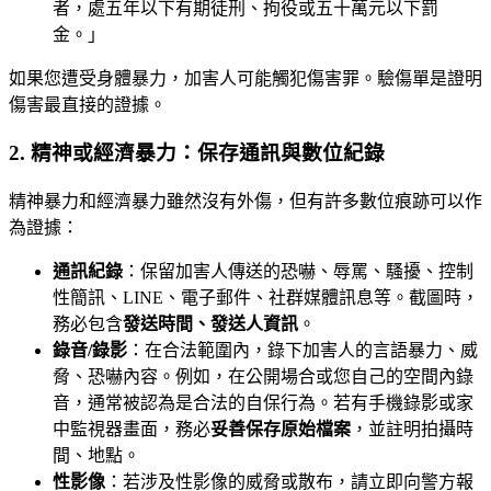
者，處五年以下有期徒刑、拘役或五十萬元以下罰
金。」
如果您遭受身體暴力，加害人可能觸犯傷害罪。驗傷單是證明
傷害最直接的證據。
2. 精神或經濟暴力：保存通訊與數位紀錄
精神暴力和經濟暴力雖然沒有外傷，但有許多數位痕跡可以作
為證據：
通訊紀錄
：保留加害人傳送的恐嚇、辱罵、騷擾、控制
性簡訊、LINE、電子郵件、社群媒體訊息等。截圖時，
務必包含
發送時間、發送人資訊
。
錄音/錄影
：在合法範圍內，錄下加害人的言語暴力、威
脅、恐嚇內容。例如，在公開場合或您自己的空間內錄
音，通常被認為是合法的自保行為。若有手機錄影或家
中監視器畫面，務必
妥善保存原始檔案
，並註明拍攝時
間、地點。
性影像
：若涉及性影像的威脅或散布，請立即向警方報