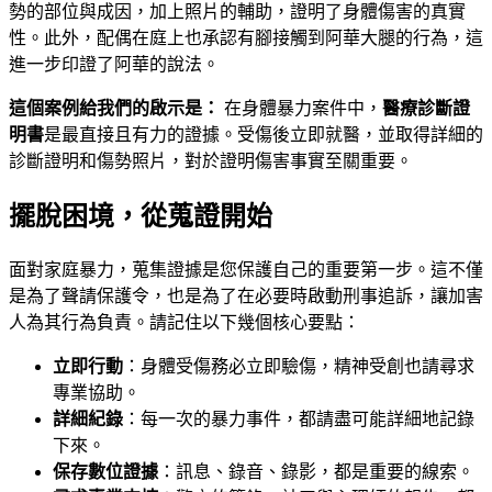
勢的部位與成因，加上照片的輔助，證明了身體傷害的真實
性。此外，配偶在庭上也承認有腳接觸到阿華大腿的行為，這
進一步印證了阿華的說法。
這個案例給我們的啟示是：
在身體暴力案件中，
醫療診斷證
明書
是最直接且有力的證據。受傷後立即就醫，並取得詳細的
診斷證明和傷勢照片，對於證明傷害事實至關重要。
擺脫困境，從蒐證開始
面對家庭暴力，蒐集證據是您保護自己的重要第一步。這不僅
是為了聲請保護令，也是為了在必要時啟動刑事追訴，讓加害
人為其行為負責。請記住以下幾個核心要點：
立即行動
：身體受傷務必立即驗傷，精神受創也請尋求
專業協助。
詳細紀錄
：每一次的暴力事件，都請盡可能詳細地記錄
下來。
保存數位證據
：訊息、錄音、錄影，都是重要的線索。