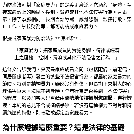
力防治法》對「家庭暴力」的定義更廣泛，它涵蓋了身體、精
神或經濟上的騷擾、控制、脅迫或其他不法侵害行為。這表
示，除了拳腳相向，長期言語辱罵、威脅恐嚇、監控行蹤、禁
止工作、掌控財務等，都可能構成家庭暴力。
根據《家庭暴力防治法》** 第3條**：
「家庭暴力：指家庭成員間實施身體、精神或經濟
上之騷擾、控制、脅迫或其他不法侵害之行為。」
這條文告訴我們，只要是家庭成員之間（包括配偶、前配偶、
同居關係者等）發生的這些不法侵害行為，都屬於家庭暴力的
範疇。特別是
精神暴力
，雖然沒有外傷，但長期下來對人的心
理傷害巨大。法院在判斷時，會看行為是否達到「不法侵害」
的程度，以及加害人是否藉由
優勢地位持續對您施壓，進行欺
凌
。單純的意見不合或情緒爭吵，若沒有這種權力不對等和持
續施壓的特徵，則較難被認定為家庭暴力。
為什麼證據這麼重要？這是法律的基礎