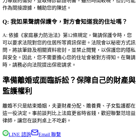
力導致的傷勢，並取得診斷證明書。雖然時間較晚，但仍可能
作為間接證據，輔助您的陳述。
Q:
我如果聲請保護令，對方會知道我的住址嗎？
A:
依據《家庭暴力防治法》第12條規定，聲請保護令時，您
可以要求法院對您的住居所等資訊保密。法院會以秘密方式訊
問，將該筆錄及相關資料密封，並禁止閱覽，以保護您的隱私
與安全。因此，您不需要擔心您的住址會被對方得知。在聲請
時，請務必向法院提出保密請求。
準備離婚或面臨訴訟？保障自己的財產與
監護權利
離婚不只是結束婚姻，夫妻財產分配、贍養費、子女監護都在
這一役決定。事前談判比上法庭更省時省錢，歡迎聯繫
范培益
律師
，讓您在談判桌上不吃虧。
LINE 諮詢
Email 聯繫