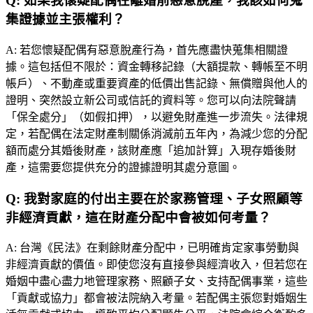
Q:
如果我懷疑配偶在離婚前惡意脫產，我該如何蒐
集證據並主張權利？
A:
若您懷疑配偶有惡意脫產行為，首先應盡快蒐集相關證
據。這包括但不限於：資金轉移記錄（大額提款、轉帳至不明
帳戶）、不動產或重要資產的低價出售記錄、無償贈與他人的
證明、突然設立新公司或信託的資料等。您可以向法院聲請
「保全處分」（如假扣押），以避免財產進一步流失。法律規
定，若配偶在法定財產制關係消滅前五年內，為減少您的分配
額而處分其婚後財產，該財產應「追加計算」入現存婚後財
產，這需要您提供充分的證據證明其處分意圖。
Q:
我對家庭的付出主要在於家務管理、子女照顧等
非經濟貢獻，這在財產分配中會被如何考量？
A:
台灣《民法》在剩餘財產分配中，已明確肯定家事勞動與
非經濟貢獻的價值。即使您沒有直接參與經濟收入，但若您在
婚姻中盡心盡力地管理家務、照顧子女、支持配偶事業，這些
「貢獻或協力」都會被法院納入考量。若配偶主張您對婚姻生