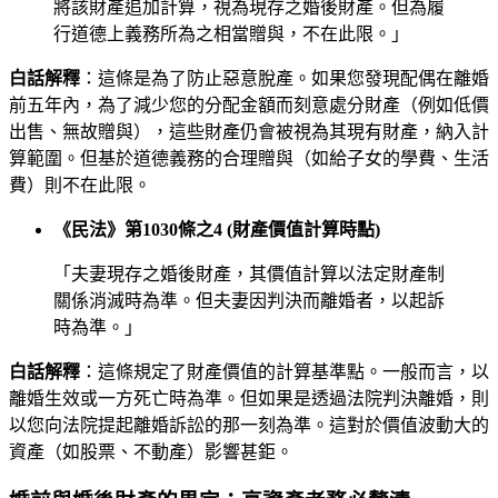
將該財產追加計算，視為現存之婚後財產。但為履
行道德上義務所為之相當贈與，不在此限。」
白話解釋
：這條是為了防止惡意脫產。如果您發現配偶在離婚
前五年內，為了減少您的分配金額而刻意處分財產（例如低價
出售、無故贈與），這些財產仍會被視為其現有財產，納入計
算範圍。但基於道德義務的合理贈與（如給子女的學費、生活
費）則不在此限。
《民法》第1030條之4 (財產價值計算時點)
「夫妻現存之婚後財產，其價值計算以法定財產制
關係消滅時為準。但夫妻因判決而離婚者，以起訴
時為準。」
白話解釋
：這條規定了財產價值的計算基準點。一般而言，以
離婚生效或一方死亡時為準。但如果是透過法院判決離婚，則
以您向法院提起離婚訴訟的那一刻為準。這對於價值波動大的
資產（如股票、不動產）影響甚鉅。