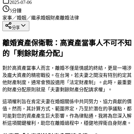
2025-07-06
5
分鐘
家事／婚姻／繼承
婚姻財產
離婚法律
分享
離婚資產保衛戰：高資產當事人不可不知
的「剩餘財產分配」
對於高資產當事人而言，離婚不僅是情感的終結，更是一場涉
及龐大資產的精密戰役。在台灣，若夫妻之間沒有特別約定其
他財產制度，通常會預設適用「法定財產制」。此時，最重要
的財產分配原則就是「夫妻剩餘財產分配請求權」。
這項權利旨在肯定夫妻在婚姻關係中共同努力、協力貢獻的價
值。然而，其計算方式、範圍界定，乃至於潛在的爭議點，都
可能對您的資產產生巨大影響。作為律點通，我將為您深入解
析這項關鍵權利，助您在離婚過程中，穩健地捍衛自身財產。