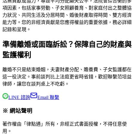
活無貢獻或協力，導致平均分配顯失公平，法院會綜合衡酌多
項因素，包括家事勞動、子女照顧養育、對家庭付出之整體協
力狀況、共同生活及分居時間、婚後財產取得時間、雙方經濟
能力等。您的非經濟貢獻是您應得權益的重要依據，務必詳細
記錄和呈現。
準備離婚或面臨訴訟？保障自己的財產與
監護權利
離婚不只是結束婚姻，夫妻財產分配、贍養費、子女監護都在
這一役決定。事前談判比上法庭更省時省錢，歡迎聯繫
范培益
律師
，讓您在談判桌上不吃虧。
LINE 諮詢
Email 聯繫
※ 網站聲明
著作權由「律點通」所有，非經正式書面授權，不得任意使
用。