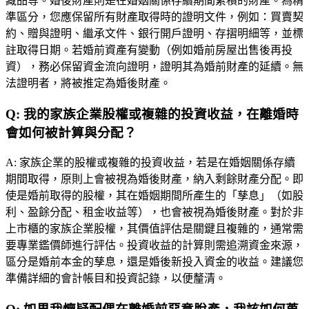
藏品等。婚後財產則是在婚姻關係存續期間累積的財產。為精
準區分，您應保留所有財產取得時的證明文件，例如：買賣契
約、贈與證明、繼承文件、銀行開戶證明、存摺明細等，並標
註取得日期。若婚前資產有變動（例如婚前房屋出售後再投
資），務必保留資金流向證明，證明其為婚前財產的延續。無
法證明者，將被推定為婚後財產。
Q:
我的家族企業股權或複雜的投資收益，在離婚時
會如何被計算與分配？
A:
家族企業的股權或複雜的投資收益，若是在婚姻關係存續
期間取得，原則上會被視為婚後財產，納入剩餘財產分配。即
使是婚前取得的股權，其在婚姻期間所產生的「孳息」（如股
利、盈餘分配、租金收益等），也會被視為婚後財產。對於非
上市櫃的家族企業股權，其價值評估是關鍵且複雜的，通常需
要專業鑑價師進行評估。投資收益的計算則需追溯資金來源，
區分是婚前本金的孳息，還是婚後新投入資金的收益。建議您
準備詳細的會計帳目和投資記錄，以便釐清。