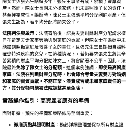
陳女士與張先生結婚多年，張先生事業有成，累積了豐厚資
產。然而，陳女士長期未分擔家務，也未盡照護子女的責任，
甚至揮霍成性。離婚時，陳女士主張應平均分配剩餘財產，但
張先生認為，若平均分配將顯失公平。
法院判決與啟示
：法院審酌後，認為夫妻剩餘財產分配請求權
旨在肯定夫妻家事勞動與對家庭的貢獻。但陳女士在婚姻中未
能盡到照顧家庭及教養子女的責任，且張先生需長期獨自照料
罹患特殊疾病的女兒。在這種情況下，若仍要求張先生將其辛
苦累積的財產平均分配給陳女士，將會顯著不公平。因此，法
院最終
免除了陳女士的分配額
。這個案例強調，
即使是高資產
家庭，法院在判斷財產分配時，也會綜合考量夫妻雙方對婚姻
和家庭的實質貢獻。不務正業、浪費成習或未盡家庭責任的一
方，其分配額可能被法院調整甚至免除
。
實務操作指引：高資產者應有的準備
面對離婚，預先的準備和策略佈局至關重要：
徹底清點與證明財產
：務必詳細整理並保存所有財產證