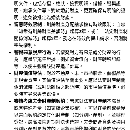
明文件，包括存摺、權狀、投資明細、借據、贈與證
明、繼承文件等。對於婚前財產，更要確保有明確的證
明，避免被推定為婚後財產。
留意時效限制
：剩餘財產分配請求權有時效限制：自您
「知悉有剩餘財產差額時」起算
2年
，或自「法定財產制
關係消滅時」起算
5年
。務必在時效內提出請求，否則將
喪失權利。
警惕惡意脫產行為
：若懷疑對方有惡意處分財產的行
為，應盡早蒐集證據，例如資金流向、財產轉移記錄
等，以便主張將該財產追加計算。
財產價值評估
：對於不動產、未上市櫃股票、藝術品等
非現金資產，其價值評估至關重要。應以法定財產制關
係消滅時（或判決離婚之起訴時）的市場價值為準，必
要時可尋求專業鑑價。
審慎考慮夫妻財產制契約
：若您對法定財產制不滿意，
或有特殊考量（如家族企業股權），可以在婚前或婚後
以書面契約約定其他財產制（如分別財產制），並辦理
登記。最高法院近期判決也確認，夫妻間合意溯及適用
分別財產制是有效的，這將直接影響剩餘財產的分配基