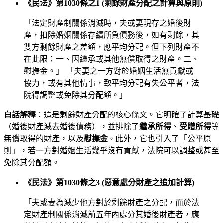
《民法》第1030條之1 (剩餘財產分配之計算與原則)
「法定財產制關係消滅時，夫或妻現存之婚後財
產，扣除婚姻關係存續所負債務後，如有剩餘，其
雙方剩餘財產之差額，應平均分配。但下列財產不
在此限：一、因繼承或其他無償取得之財產。二、
慰撫金。」 「夫妻之一方對於婚姻生活無貢獻或
協力，或有其他情事，致平均分配有失公平者，法
院得調整或免除其分配額。」
白話解釋
：這是剩餘財產分配的核心條文。它明確了計算基礎
（婚後財產減去婚後債務），並排除了
繼承所得
、
受贈所得
等
無償取得的財產，以及
慰撫金
。此外，它也引入了「公平原
則」，若一方對婚姻生活幾乎沒有貢獻，法院可以調整或甚至
免除其分配額。
《民法》第1030條之3 (惡意處分財產之追加計算)
「夫或妻為減少他方對於剩餘財產之分配，而於法
定財產制關係消滅前五年內處分其婚後財產者，應