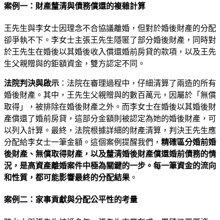
案例一：財產釐清與債務償還的複雜計算
王先生與李女士因理念不合協議離婚，但對於婚後財產的分配
卻爭執不下。李女士主張王先生隱匿了部分婚後財產，同時對
於王先生在婚後以其婚後收入償還婚前房貸的款項，以及王先
生父親贈與的鉅額資金，雙方認定不同。
法院判決與啟示
：法院在審理過程中，仔細清算了兩造的所有
婚後財產。其中，王先生父親贈與的數百萬元，因屬於「無償
取得」，被排除在婚後財產之外。而李女士在婚後以其婚後財
產償還了婚前房貸，這部分金額則被認定為她的婚後財產，可
以列入計算。最終，法院根據詳細的財產清算，判決王先生應
分配給李女士一筆金額。這個案例提醒我們，
精確區分婚前婚
後財產、無償取得財產，以及釐清婚後財產償還婚前債務的情
況，是高資產離婚案件中極為關鍵的一步。每一筆資金的流向
和性質，都可能影響最終的分配結果
。
案例二：家事貢獻與分配公平性的考量