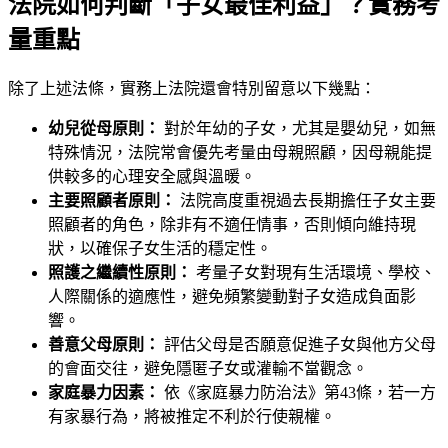
法院如何判斷「子女最佳利益」？實務考
量重點
除了上述法條，實務上法院還會特別留意以下幾點：
幼兒從母原則：
對於年幼的子女，尤其是嬰幼兒，如無
特殊情況，法院常會優先考量由母親照顧，因母親能提
供較多的心理安全感與溫暖。
主要照顧者原則：
法院高度重視過去長期擔任子女主要
照顧者的角色，除非有不適任情事，否則傾向維持現
狀，以確保子女生活的穩定性。
照護之繼續性原則：
考量子女對現有生活環境、學校、
人際關係的適應性，避免頻繁變動對子女造成負面影
響。
善意父母原則：
評估父母是否願意促進子女與他方父母
的會面交往，避免隱匿子女或灌輸不當觀念。
家庭暴力因素：
依《家庭暴力防治法》第43條，若一方
有家暴行為，將被推定不利於行使親權。