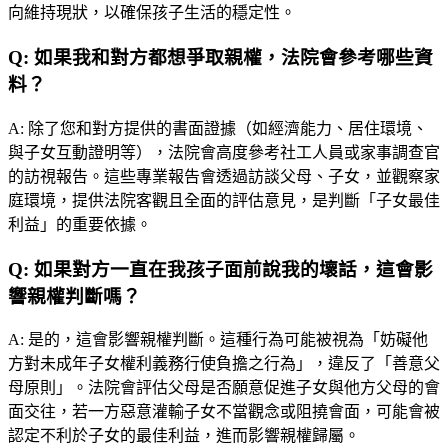
向維持現狀，以確保孩子生活的穩定性。
Q:
如果我和對方都想爭取親權，法院會參考哪些資
料？
A:
除了您和對方提供的書面證據（如經濟能力、居住環境、
與子女互動證明等），法院會高度參考社工人員或家事調查官
的訪視報告。這些專業報告會透過訪談父母、子女，並觀察家
庭環境，提供法院客觀且全面的評估意見，是判斷「子女最佳
利益」的重要依據。
Q:
如果對方一直在我孩子面前說我的壞話，這會影
響親權判斷嗎？
A:
是的，這會影響親權判斷。這種行為可能被視為「妨礙他
方對未成年子女權利義務行使負擔之行為」，違反了「善意父
母原則」。法院會評估父母是否願意促進子女與他方父母的會
面交往，若一方惡意灌輸子女不當觀念或阻撓會面，可能會被
認定不利於子女的最佳利益，進而影響親權歸屬。