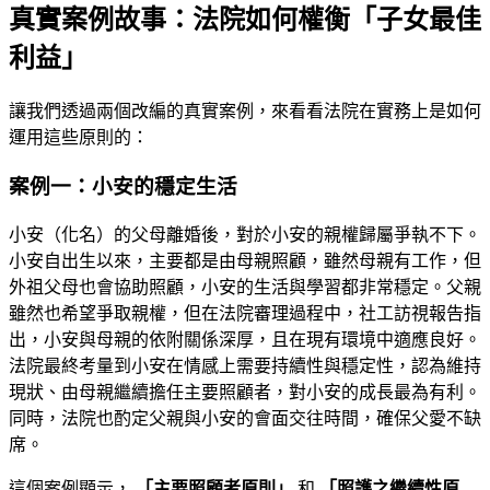
真實案例故事：法院如何權衡「子女最佳
利益」
讓我們透過兩個改編的真實案例，來看看法院在實務上是如何
運用這些原則的：
案例一：小安的穩定生活
小安（化名）的父母離婚後，對於小安的親權歸屬爭執不下。
小安自出生以來，主要都是由母親照顧，雖然母親有工作，但
外祖父母也會協助照顧，小安的生活與學習都非常穩定。父親
雖然也希望爭取親權，但在法院審理過程中，社工訪視報告指
出，小安與母親的依附關係深厚，且在現有環境中適應良好。
法院最終考量到小安在情感上需要持續性與穩定性，認為維持
現狀、由母親繼續擔任主要照顧者，對小安的成長最為有利。
同時，法院也酌定父親與小安的會面交往時間，確保父愛不缺
席。
這個案例顯示，
「主要照顧者原則」
和
「照護之繼續性原