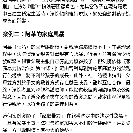
則」
在法院判斷中扮演著關鍵角色，尤其當孩子在現有環境
中已建立穩定生活時，法院傾向維持現狀，避免變動對孩子造
成負面影響。
案例二：阿華的家庭風暴
阿華（化名）的父母離婚時，對親權歸屬僵持不下。在審理過
程中，法院發現父親曾對母親有言語暴力行為，並有保護令核
發紀錄。儘管父親主張自己有能力照顧孩子，但法院依據《家
庭暴力防治法》第43條，推定由曾對母親實施家庭暴力的父親
行使親權，將不利於孩子的成長。此外，社工訪視也指出，父
母雙方對於子女的教養方式存在嚴重歧異，難以互信合作。最
終，法院考量到母親為護理師，能提供較佳的照顧環境及公衛
觀念，且為了避免孩子夾在父母的衝突之間，裁定由母親單獨
行使親權，以符合孩子的最佳利益。
這個案例突顯了
「家庭暴力」
在親權酌定中的決定性影響。
一旦有家暴事實，法律會推定加害人不利於行使親權，這對受
暴一方爭取親權具有極大的優勢。