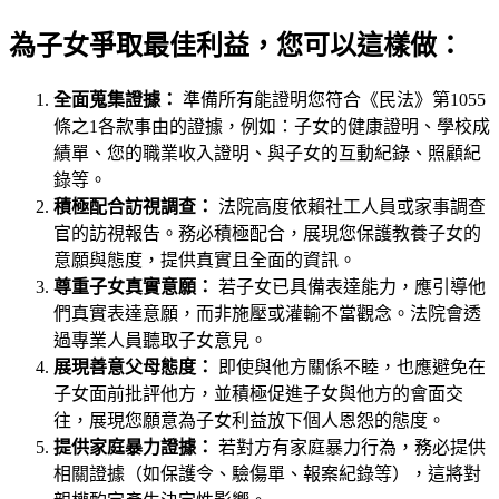
為子女爭取最佳利益，您可以這樣做：
全面蒐集證據：
準備所有能證明您符合《民法》第1055
條之1各款事由的證據，例如：子女的健康證明、學校成
績單、您的職業收入證明、與子女的互動紀錄、照顧紀
錄等。
積極配合訪視調查：
法院高度依賴社工人員或家事調查
官的訪視報告。務必積極配合，展現您保護教養子女的
意願與態度，提供真實且全面的資訊。
尊重子女真實意願：
若子女已具備表達能力，應引導他
們真實表達意願，而非施壓或灌輸不當觀念。法院會透
過專業人員聽取子女意見。
展現善意父母態度：
即使與他方關係不睦，也應避免在
子女面前批評他方，並積極促進子女與他方的會面交
往，展現您願意為子女利益放下個人恩怨的態度。
提供家庭暴力證據：
若對方有家庭暴力行為，務必提供
相關證據（如保護令、驗傷單、報案紀錄等），這將對