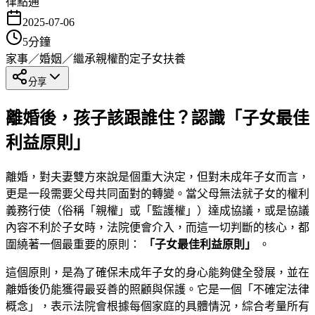
律點通
2025-07-06
5
分鐘
家事／婚姻／繼承
親權酌定
子女扶養
分享
離婚後，孩子該跟誰住？認識「子女最佳
利益原則」
離婚，對夫妻雙方來說是個重大決定，但對未成年子女而言，
更是一段需要父母共同面對的轉變。當父母無法就子女的權利
義務行使（俗稱「親權」或「監護權」）達成協議，或是協議
內容不利於子女時，法院便會介入，而這一切判斷的核心，都
圍繞著一個最重要的原則：
「子女最佳利益原則」
。
這個原則，是為了確保未成年子女的身心能夠健全發展，並在
離婚後仍能獲得最妥善的照顧與保護。它是一個「不確定法律
概念」，表示法院會根據每個家庭的具體情況，綜合考量所有