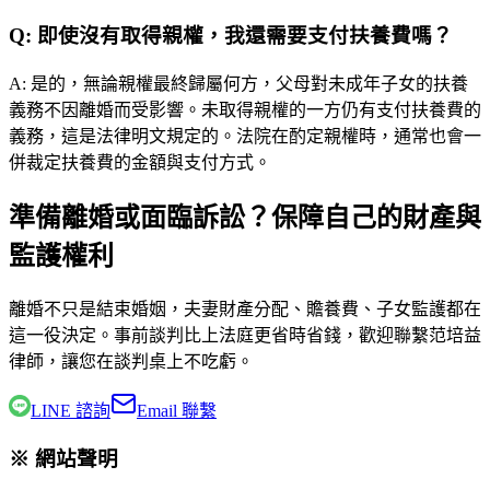
Q:
即使沒有取得親權，我還需要支付扶養費嗎？
A:
是的，無論親權最終歸屬何方，父母對未成年子女的扶養
義務不因離婚而受影響。未取得親權的一方仍有支付扶養費的
義務，這是法律明文規定的。法院在酌定親權時，通常也會一
併裁定扶養費的金額與支付方式。
準備離婚或面臨訴訟？保障自己的財產與
監護權利
離婚不只是結束婚姻，夫妻財產分配、贍養費、子女監護都在
這一役決定。事前談判比上法庭更省時省錢，歡迎聯繫
范培益
律師
，讓您在談判桌上不吃虧。
LINE 諮詢
Email 聯繫
※ 網站聲明