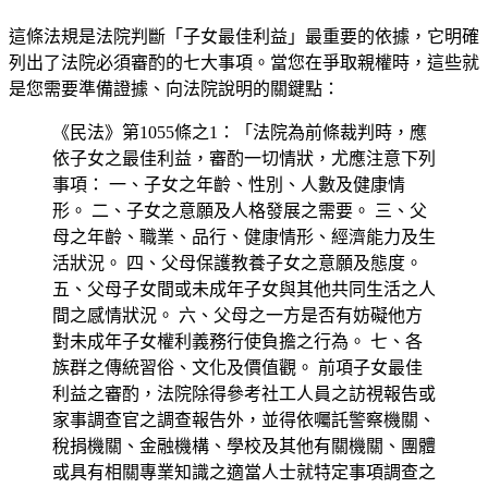
這條法規是法院判斷「子女最佳利益」最重要的依據，它明確
列出了法院必須審酌的七大事項。當您在爭取親權時，這些就
是您需要準備證據、向法院說明的關鍵點：
《民法》第1055條之1：「法院為前條裁判時，應
依子女之最佳利益，審酌一切情狀，尤應注意下列
事項： 一、子女之年齡、性別、人數及健康情
形。 二、子女之意願及人格發展之需要。 三、父
母之年齡、職業、品行、健康情形、經濟能力及生
活狀況。 四、父母保護教養子女之意願及態度。
五、父母子女間或未成年子女與其他共同生活之人
間之感情狀況。 六、父母之一方是否有妨礙他方
對未成年子女權利義務行使負擔之行為。 七、各
族群之傳統習俗、文化及價值觀。 前項子女最佳
利益之審酌，法院除得參考社工人員之訪視報告或
家事調查官之調查報告外，並得依囑託警察機關、
稅捐機關、金融機構、學校及其他有關機關、團體
或具有相關專業知識之適當人士就特定事項調查之