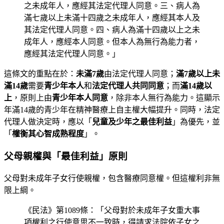
之未成年人，應經其法定代理人同意。三、病人為
滿七歲以上未滿十四歲之未成年人，應經其本人及
其法定代理人同意。四、病人為滿十四歲以上之未
成年人，應經本人同意。但本人為無行為能力者，
應經其法定代理人同意。」
這條文的重點在於：
未滿7歲
由法定代理人同意；
滿7歲以上未
滿14歲
需要
青少年本人
和
法定代理人共同同意
；而
滿14歲以
上
，原則上由
青少年本人同意
，除非本人無行為能力。這顯示
年滿14歲的青少年在精神醫療上自主權大幅提升。同時，法定
代理人做決定時，應以「
兒童及少年之最佳利益
」為優先，並
「
權衡其心智成熟程度
」。
父母親權與「最佳利益」原則
父母對未成年子女行使親權，包含醫療同意權。但這權利非無
限上綱。
《民法》第1089條：「父母對於未成年子女重大事
項權利之行使意思不一致時，得請求法院依子女之