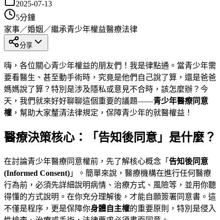
2025-07-13
5
分鐘
家事／婚姻／繼承
青少年權益
醫療法律
分享
嗨，各位關心青少年權益的朋友們！我是律點通。當青少年需
要看醫生、甚至動手術時，究竟是他們自己說了算，還是爸爸
媽媽說了算？特別是涉及隱私或意見不合時，該怎麼辦？今
天，我們就來好好聊聊這個重要的議題——
青少年醫療同意
權
，幫助大家釐清法律規定，保障青少年的就醫權益！
醫療決策核心：「告知後同意」是什麼？
在討論青少年醫療同意權前，先了解核心概念「
告知後同意
(Informed Consent)
」。簡單來說，醫療機構在進行任何醫療
行為前，必須先詳細說明病情、治療方式、風險等，並用你聽
得懂的方式說明。在你充分理解後，才能自願簽署同意書。這
不僅是程序，更是保障你
身體自主權
的重要原則，特別是侵入