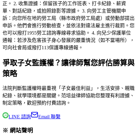
正。 2. 收集證據：保留孩子的工作班表、打卡紀錄、薪資
單、對話紀錄，或拍照錄影等證據。 3. 向勞工主管機關申
訴：向您所在地的勞工局（縣市政府勞工局處）或勞動部提出
申訴。他們會進行勞動檢查，並依法對違法雇主進行裁罰。您
也可以撥打1955勞工諮詢專線尋求協助。 4. 向兒少保護單位
通報：若涉及危害孩子身心發展的嚴重情況（如不當場所），
可向社會局或撥打113保護專線通報。
爭取子女監護權？讓律師幫您評估勝算與
策略
法院判斷監護權時最重視「子女最佳利益」，生活安排、親職
紀錄、就學環境都是關鍵。
范培益律師
協助您整理有利證據、
制定策略，歡迎預約付費諮詢。
LINE 諮詢
Email 聯繫
※ 網站聲明