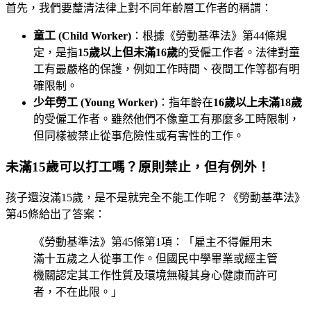
首先，我們要釐清法律上對不同年齡層工作者的稱謂：
童工 (Child Worker)
：根據《勞動基準法》第44條規
定，是指
15歲以上但未滿16歲
的受僱工作者。法律對童
工有最嚴格的保護，例如工作時間、夜間工作等都有明
確限制。
少年勞工 (Young Worker)
：指年齡在
16歲以上未滿18歲
的受僱工作者。雖然他們不像童工有那麼多工時限制，
但同樣被禁止從事危險性或有害性的工作。
未滿15歲可以打工嗎？原則禁止，但有例外！
孩子還沒滿15歲，是不是就完全不能工作呢？《勞動基準法》
第45條給出了答案：
《勞動基準法》第45條第1項：「雇主不得僱用未
滿十五歲之人從事工作。但國民中學畢業或經主管
機關認定其工作性質及環境無礙其身心健康而許可
者，不在此限。」