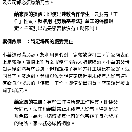
及公司都必須繳納罰金。
給家長的提醒
：即使是
建教合作學生
，只要有「工
作」性質，就
準用《勞動基準法》童工的保護規
定
。千萬別以為是學習就沒有工時限制！
案例故事二：特定場所的絕對禁止
小華還沒滿18歲，想利用暑假到一家餐飲店打工。這家店表面
上是餐廳，實際上卻有女服務生陪客人唱歌喝酒。小華的父母
知道後雖然有些疑慮，但想說孩子有地方打工總比在家好，就
同意了。沒想到，勞檢單位發現這家店僱用未成年人從事這種
有礙身心發展的「侍應」工作，即使父母同意，店家還是被重
罰了6萬元。
給家長的提醒
：有些工作場所或工作性質，即使父
母同意，法律也
絕對禁止
未成年人從事。特別是涉
及色情、暴力、賭博或其他可能危害孩子身心發展
的場所，家長務必嚴格把關。