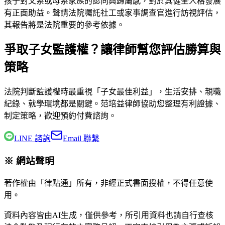
孩子對父系或母系家族的認同與歸屬感，對於其健全人格發展
有正面助益。聲請法院囑託社工或家事調查官進行訪視評估，
其報告將是法院重要的參考依據。
爭取子女監護權？讓律師幫您評估勝算與
策略
法院判斷監護權時最重視「子女最佳利益」，生活安排、親職
紀錄、就學環境都是關鍵。
范培益律師
協助您整理有利證據、
制定策略，歡迎預約付費諮詢。
LINE 諮詢
Email 聯繫
※ 網站聲明
著作權由「律點通」所有，非經正式書面授權，不得任意使
用。
資料內容皆由AI生成，僅供參考，所引用資料也請自行查核