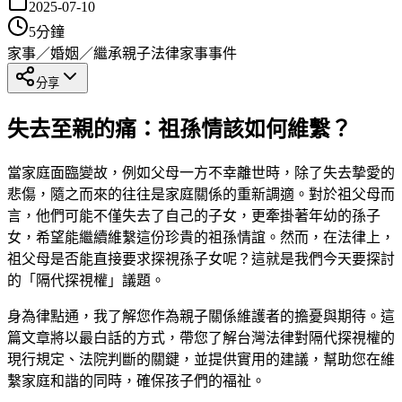
2025-07-10
5
分鐘
家事／婚姻／繼承
親子法律
家事事件
分享
失去至親的痛：祖孫情該如何維繫？
當家庭面臨變故，例如父母一方不幸離世時，除了失去摯愛的
悲傷，隨之而來的往往是家庭關係的重新調適。對於祖父母而
言，他們可能不僅失去了自己的子女，更牽掛著年幼的孫子
女，希望能繼續維繫這份珍貴的祖孫情誼。然而，在法律上，
祖父母是否能直接要求探視孫子女呢？這就是我們今天要探討
的「隔代探視權」議題。
身為律點通，我了解您作為親子關係維護者的擔憂與期待。這
篇文章將以最白話的方式，帶您了解台灣法律對隔代探視權的
現行規定、法院判斷的關鍵，並提供實用的建議，幫助您在維
繫家庭和諧的同時，確保孩子們的福祉。