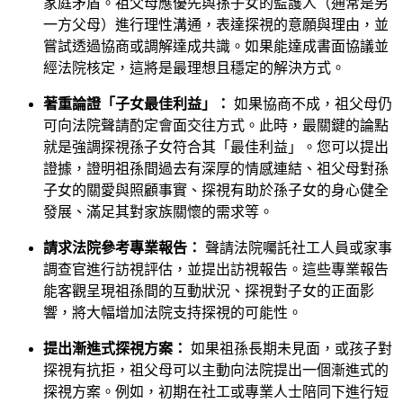
家庭矛盾。祖父母應優先與孫子女的監護人（通常是另
一方父母）進行理性溝通，表達探視的意願與理由，並
嘗試透過協商或調解達成共識。如果能達成書面協議並
經法院核定，這將是最理想且穩定的解決方式。
著重論證「子女最佳利益」：
如果協商不成，祖父母仍
可向法院聲請酌定會面交往方式。此時，最關鍵的論點
就是強調探視孫子女符合其「最佳利益」。您可以提出
證據，證明祖孫間過去有深厚的情感連結、祖父母對孫
子女的關愛與照顧事實、探視有助於孫子女的身心健全
發展、滿足其對家族關懷的需求等。
請求法院參考專業報告：
聲請法院囑託社工人員或家事
調查官進行訪視評估，並提出訪視報告。這些專業報告
能客觀呈現祖孫間的互動狀況、探視對子女的正面影
響，將大幅增加法院支持探視的可能性。
提出漸進式探視方案：
如果祖孫長期未見面，或孩子對
探視有抗拒，祖父母可以主動向法院提出一個漸進式的
探視方案。例如，初期在社工或專業人士陪同下進行短