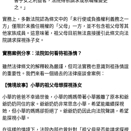
害子女之利益者，法院得依請求或依職權變更
之。」
實務上，多數法院認為條文中的「未行使或負擔權利義務之一
方」僅限於未擔任親權的「父母」一方，並不包含祖父母等其
他家族成員。這意味著，祖父母目前無法直接援引此條文向法
院請求探視孫子女。
實務案例分享：法院如何看待祖孫情？
雖然法律條文的解釋較為嚴謹，但司法實務也意識到祖孫情誼
的重要性。我們來看一個過去的法律座談會案例：
【情境故事】小華的祖父母想探視孫女
小華的爸爸不幸過世後，小華的媽媽帶著小華搬離了原本和爺
爺奶奶同住的家。爺爺奶奶非常思念小華，希望能繼續探視
她，但小華的媽媽卻拒絕了。爺爺奶奶因此向法院聲請，希望
能探視小華。
在這樣的情境下，法院內部也曾針對「祖父母是否能請求探視