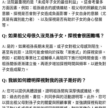
A:
法院最重視的是「未成年子女的最佳利益」。這會考量多
方面因素，例如：祖孫過去的感情連結、祖父母的照顧能力與
意願、探視是否會對子女造成負面影響、子女自身的意願（尤
其是有識別能力者）、以及探視是否有助於子女的身心發展
等。
Q:
如果祖父母很久沒見孫子女，探視會很困難嗎？
A:
是的，如果祖孫長期未見面，或子女對祖父母感到陌生、
甚至有抗拒，法院可能會傾向於採取「漸進式」的探視安排。
例如，初期在專業社工或輔導人員陪同下進行短時間會面，待
祖孫關係逐漸建立後，再逐步增加探視時間與頻率，以避免對
子女造成壓力。
Q:
我該如何證明探視對我的孩子是好的？
A:
您可以提供具體證據，證明祖孫間有深厚情感連結，例
如：過去的合照、書信、共同參與的活動證明等。此外，您可
以提出祖父母對孫子女的關愛與照顧事實，並強調探視有助於