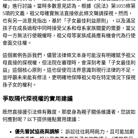
權」進行討論。當時多數意見認為，根據《民法》第1055條第
5項的文義，祖父母確實無法直接依此條文聲請探視。然而，
也有另一派意見指出，基於「子女最佳利益原則」，以及滿足
孩子在成長過程中同時接受父系和母系家族關愛的需要，當父
母一方無法行使親權時，祖父母等家族成員應有機會代為行使
會面交往權。
這個案例告訴我們，儘管法律條文本身可能沒有明確賦予祖父
母直接的探視權，但法院在審理時，會深刻考量「子女最佳利
益」這個核心原則。這也促使司法界意識到現行法律的不足，
並呼籲未來能有修法，更明確地保障祖父母在特定情況下探視
孫子女的權利。
爭取隔代探視權的實用建議
既然直接援引法條有難度，那麼身為親子關係維護者，您該如
何應對呢？以下提供幾點實用建議：
優先嘗試協商與調解：
訴訟往往耗時耗力，且可能加劇