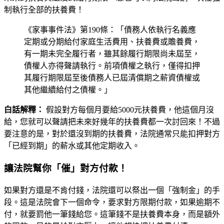
制執行全部的扶養費！
《家事事件法》第190條：「債務人依執行名義應
定期或分期給付家庭生活費用、扶養費或贍養費，
有一期未完全履行者，雖其餘履行期限尚未屆至，
債權人亦得聲請執行。前項債權之執行，僅得扣押
其履行期限屆至後債務人已屆清償期之薪資債權或
其他繼續給付之債權。」
白話解釋：
假設對方每個月要給5000元扶養費，他這個月沒
給，您就可以聲請把未來好幾年的扶養費都一次討回來！不過
要注意的是，對於還沒到期的扶養費，法院通常只能扣押對方
「已經到期」的薪水或其他定期收入。
讓法院幫你「催」對方付款！
如果對方還是不肯付錢，法院還可以祭出一個「強制金」的手
段。這是法院會下一個命令，要求對方限期付款，如果逾期不
付，就要罰他一筆錢給您。這筆錢不是扶養費本身，而是額外