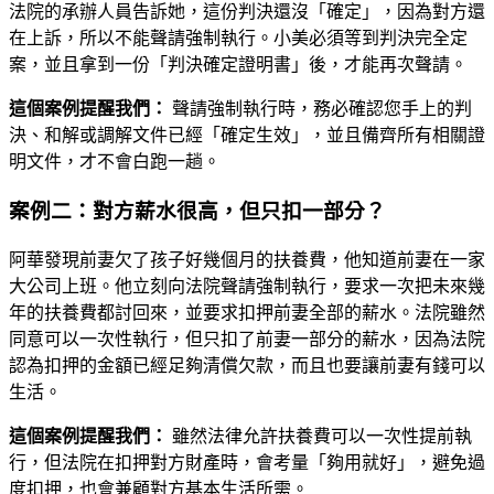
法院的承辦人員告訴她，這份判決還沒「確定」，因為對方還
在上訴，所以不能聲請強制執行。小美必須等到判決完全定
案，並且拿到一份「判決確定證明書」後，才能再次聲請。
這個案例提醒我們：
聲請強制執行時，務必確認您手上的判
決、和解或調解文件已經「確定生效」，並且備齊所有相關證
明文件，才不會白跑一趟。
案例二：對方薪水很高，但只扣一部分？
阿華發現前妻欠了孩子好幾個月的扶養費，他知道前妻在一家
大公司上班。他立刻向法院聲請強制執行，要求一次把未來幾
年的扶養費都討回來，並要求扣押前妻全部的薪水。法院雖然
同意可以一次性執行，但只扣了前妻一部分的薪水，因為法院
認為扣押的金額已經足夠清償欠款，而且也要讓前妻有錢可以
生活。
這個案例提醒我們：
雖然法律允許扶養費可以一次性提前執
行，但法院在扣押對方財產時，會考量「夠用就好」，避免過
度扣押，也會兼顧對方基本生活所需。