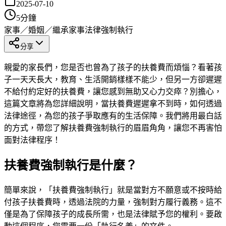
2025-07-10
5
分鐘
家事／婚姻／繼承
家事法律
強制執行
分享
親愛的家長們，您是否也曾為了孩子的扶養費而煩惱？看著孩
子一天天長大，教育、生活開銷樣樣不能少，但另一方卻遲遲
不給付約定好的扶養費，讓您感到無助又心力交瘁？別擔心，
這篇文章將為您詳細說明，當扶養費遲遲拿不到時，如何透過
法律途徑，為您的孩子爭取應有的生活保障。我們將用最白話
的方式，帶您了解扶養費強制執行的眉眉角角，讓您不再害怕
面對法律程序！
扶養費強制執行是什麼？
簡單來說，「扶養費強制執行」就是當對方不願意或不按時給
付孩子扶養費時，透過法院的力量，強制對方履行義務。這不
僅是為了保障孩子的成長所需，也是法律賦予您的權利。要啟