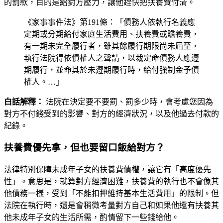
的罰款，目的是給對方壓力，讓他趕快把扶養費付清。
《家事事件法》第191條：「債務人依執行名義應
定期或分期給付家庭生活費用、扶養費或贍養費，
有一期未完全履行者，雖其餘履行期限尚未屆至，
執行法院得依債權人之聲請，以裁定命債務人應遵
期履行，並命其於未遵期履行時，給付強制金予債
權人。…」
白話解釋：
法院在決定要不要罰、罰多少時，會考慮您因為
對方不付錢受到的影響、對方的經濟狀況，以及他過去付款的
紀錄。
扶養費優先拿，但也要留口飯給對方？
法律特別保障未成年子女的扶養費債權，讓它有「高度優先
性」。意思是，就算對方經濟困難，扶養費的執行也不會像其
他債務一樣，受到「不能扣押維持基本生活費用」的限制。但
法院在執行時，還是會稍微考量對方自己和如果他還有扶養其
他未成年子女的生活所需，酌情留下一些錢給他。