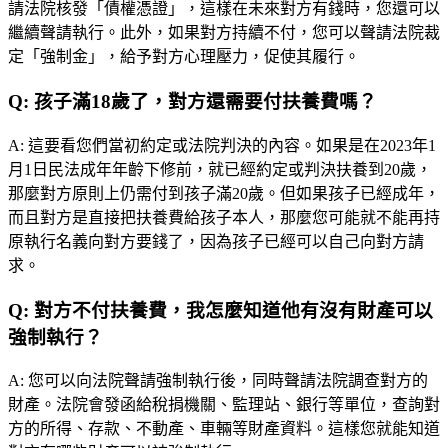
請法院核發「債權憑證」，這樣在未來對方有錢時，您還可以
繼續聲請執行。此外，如果對方持續不付，您可以聲請法院裁
定「強制金」，給予對方心理壓力，促使其履行。
Q:
孩子滿18歲了，對方還需要付扶養費嗎？
A:
這要看您們當初約定或法院判決的內容。如果是在2023年1
月1日民法成年年齡下修前，就已經約定或判決扶養到20歲，
那麼對方原則上仍需付到孩子滿20歲。但如果孩子已經成年，
而且對方是直接把扶養費給孩子本人，那麼您可能就不能再持
原執行名義向對方要錢了，因為孩子已經可以自己向對方請
求。
Q:
對方不付扶養費，我怎麼知道他有沒有財產可以
強制執行？
A:
您可以向法院聲請強制執行後，同時聲請法院調查對方的
財產。法院會發函給稅捐機關、監理站、銀行等單位，查詢對
方的所得、存款、不動產、車輛等財產資料。這樣您就能知道