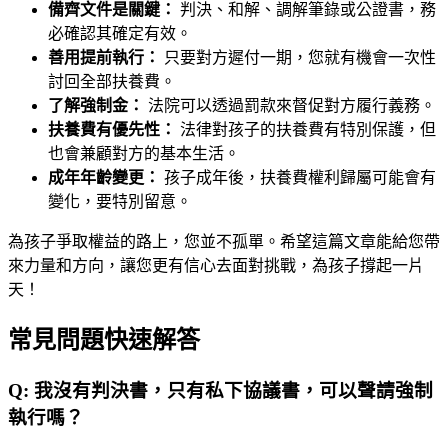
備齊文件是關鍵：
判決、和解、調解筆錄或公證書，務
必確認其確定有效。
善用提前執行：
只要對方遲付一期，您就有機會一次性
討回全部扶養費。
了解強制金：
法院可以透過罰款來督促對方履行義務。
扶養費有優先性：
法律對孩子的扶養費有特別保護，但
也會兼顧對方的基本生活。
成年年齡變更：
孩子成年後，扶養費權利歸屬可能會有
變化，要特別留意。
為孩子爭取權益的路上，您並不孤單。希望這篇文章能給您帶
來力量和方向，讓您更有信心去面對挑戰，為孩子撐起一片
天！
常見問題快速解答
Q:
我沒有判決書，只有私下協議書，可以聲請強制
執行嗎？