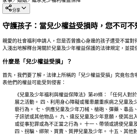
家事／婚姻／繼承
兒少福利
權益保障
分享
守護孩子：當兒少權益受損時，您不可不
親愛的社會福利申請人，您是否曾擔心身邊的孩子遭受不當對
入淺出地解釋台灣關於兒童及少年權益保護的法律規定，並提
什麼是「兒少權益受損」？
首先，我們要了解，法律上所稱的「兒少權益受損」究竟包含
表他們的權益可能受到侵害：
《兒童及少年福利與權益保障法》第49條：「任何人對於
展之活動。 四、利用身心障礙或罹患嚴重疾病之兒童及
褻行為。 七、供應兒童及少年刀械、槍砲、彈藥、毒品
子訊號或其他物品。 九、違反兒童及少年意願，使其出
或從事犯罪或為不正當之行為。 十一、帶領或誘使兒童
四、拐騙、綁架、買賣、質押兒童及少年。 十五、其他