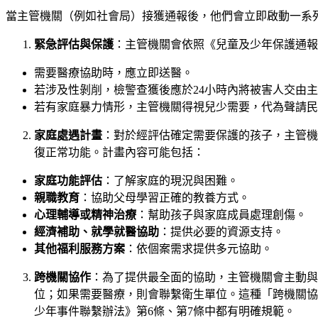
當主管機關（例如社會局）接獲通報後，他們會立即啟動一系
緊急評估與保護
：主管機關會依照《兒童及少年保護通報
需要醫療協助時，應立即送醫。
若涉及性剝削，檢警查獲後應於24小時內將被害人交由
若有家庭暴力情形，主管機關得視兒少需要，代為聲請民
家庭處遇計畫
：對於經評估確定需要保護的孩子，主管機
復正常功能。計畫內容可能包括：
家庭功能評估
：了解家庭的現況與困難。
親職教育
：協助父母學習正確的教養方式。
心理輔導或精神治療
：幫助孩子與家庭成員處理創傷。
經濟補助、就學就醫協助
：提供必要的資源支持。
其他福利服務方案
：依個案需求提供多元協助。
跨機關協作
：為了提供最全面的協助，主管機關會主動與
位；如果需要醫療，則會聯繫衛生單位。這種「跨機關協
少年事件聯繫辦法》第6條、第7條中都有明確規範。