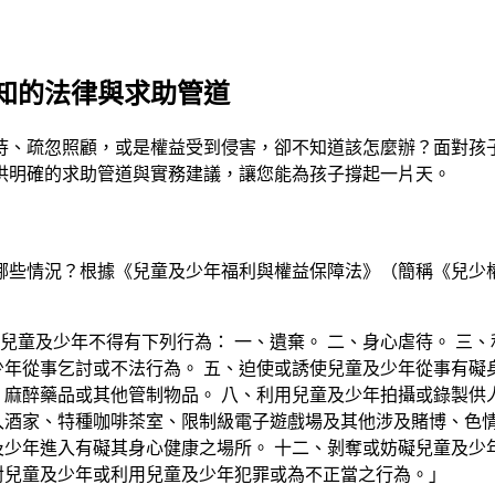
知的法律與求助管道
待、疏忽照顧，或是權益受到侵害，卻不知道該怎麼辦？面對孩
供明確的求助管道與實務建議，讓您能為孩子撐起一片天。
哪些情況？根據《兒童及少年福利與權益保障法》（簡稱《兒少
兒童及少年不得有下列行為： 一、遺棄。 二、身心虐待。 三
少年從事乞討或不法行為。 五、迫使或誘使兒童及少年從事有礙
、麻醉藥品或其他管制物品。 八、利用兒童及少年拍攝或錄製供
入酒家、特種咖啡茶室、限制級電子遊戲場及其他涉及賭博、色情
及少年進入有礙其身心健康之場所。 十二、剝奪或妨礙兒童及少年
對兒童及少年或利用兒童及少年犯罪或為不正當之行為。」