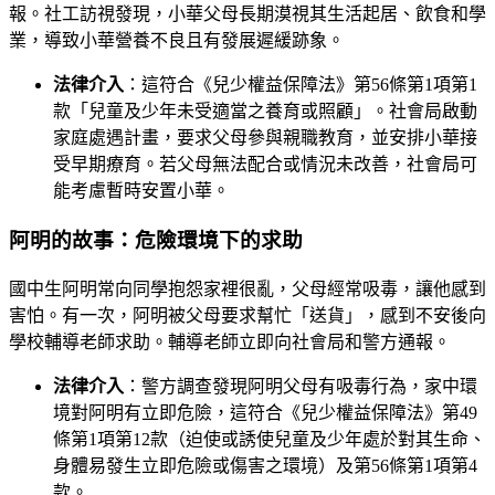
報。社工訪視發現，小華父母長期漠視其生活起居、飲食和學
業，導致小華營養不良且有發展遲緩跡象。
法律介入
：這符合《兒少權益保障法》第56條第1項第1
款「兒童及少年未受適當之養育或照顧」。社會局啟動
家庭處遇計畫，要求父母參與親職教育，並安排小華接
受早期療育。若父母無法配合或情況未改善，社會局可
能考慮暫時安置小華。
阿明的故事：危險環境下的求助
國中生阿明常向同學抱怨家裡很亂，父母經常吸毒，讓他感到
害怕。有一次，阿明被父母要求幫忙「送貨」，感到不安後向
學校輔導老師求助。輔導老師立即向社會局和警方通報。
法律介入
：警方調查發現阿明父母有吸毒行為，家中環
境對阿明有立即危險，這符合《兒少權益保障法》第49
條第1項第12款（迫使或誘使兒童及少年處於對其生命、
身體易發生立即危險或傷害之環境）及第56條第1項第4
款。