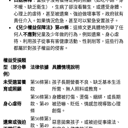
白話解釋
：當孩子沒有獲得足夠的照顧（如吃不飽、穿
不暖、缺乏衛生），生病了卻沒看醫生，或遭受身體、
心理上的虐待，甚至被遺棄、強迫做壞事等，政府就有
責任介入。如果情況危急，甚至可以緊急安置孩子。
《兒少權益保障法》第49條
：這條文更具體地列舉了任
何人
不應對
兒童及少年做的行為，例如遺棄、身心虐
待、利用孩子從事有害健康活動、性剝削等，這些行為
都屬於對孩子權益的侵害。
權益受損類
型（部分舉
法律依據
具體情境說明
例）
未受適當養
第56條第1
孩子長期營養不良、缺乏基本生活
育或照顧
款
所需、無人照料或教育。
第56條第3
身體被打傷、燙傷、綑綁，或長期
身心虐待
款、第49
被恐嚇、貶低、情感忽視導致心理
條
創傷。
第56條第3
遺棄或強迫
惡意拋棄孩子，或被迫從事違法、
款、第49