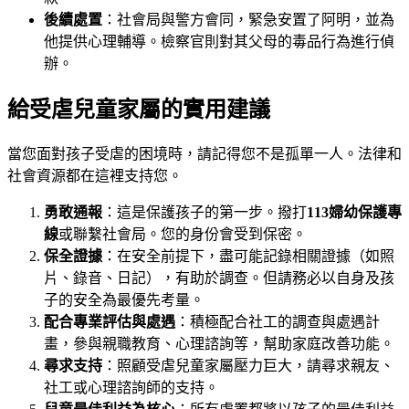
後續處置
：社會局與警方會同，緊急安置了阿明，並為
他提供心理輔導。檢察官則對其父母的毒品行為進行偵
辦。
給受虐兒童家屬的實用建議
當您面對孩子受虐的困境時，請記得您不是孤單一人。法律和
社會資源都在這裡支持您。
勇敢通報
：這是保護孩子的第一步。撥打
113婦幼保護專
線
或聯繫社會局。您的身份會受到保密。
保全證據
：在安全前提下，盡可能記錄相關證據（如照
片、錄音、日記），有助於調查。但請務必以自身及孩
子的安全為最優先考量。
配合專業評估與處遇
：積極配合社工的調查與處遇計
畫，參與親職教育、心理諮詢等，幫助家庭改善功能。
尋求支持
：照顧受虐兒童家屬壓力巨大，請尋求親友、
社工或心理諮詢師的支持。