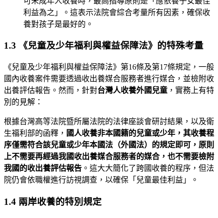
可未成年人收養時，最高指導原則是「應依養子女最佳
利益為之」。這表示法院會綜合考量所有因素，確保收
養對孩子是最好的。
1.3 《兒童及少年福利與權益保障法》的特殊考量
《兒童及少年福利與權益保障法》第16條及第17條規定，一般
國內收養案件需要透過收出養媒合服務者進行媒合，並檢附收
出養評估報告。然而，針對
台灣人收養外國兒童
，實務上有特
別的見解：
根據台灣高等法院暨所屬法院的法律座談會研討結果，以及衛
生福利部的函釋，
國人收養非本國籍的兒童或少年，其收養程
序僅需符合該兒童或少年本國法（外國法）的規定即可，原則
上不需要再經過我國收出養媒合服務者的媒合，也不需要檢附
我國的收出養評估報告
。這大大簡化了跨國收養的程序，但法
院仍會依職權進行訪視調查，以確保「兒童最佳利益」。
1.4 兩岸收養的特別規定