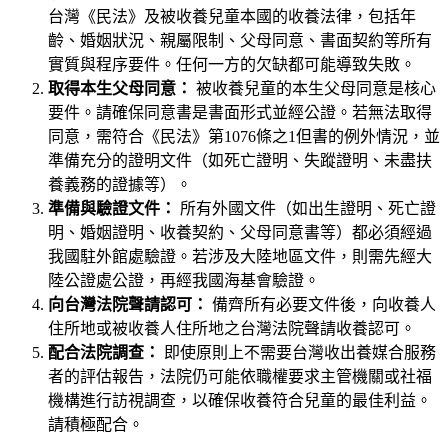
台灣《民法》及被收養兒童本國的收養法律，包括年
齡、婚姻狀況、親屬限制、父母同意、書面契約等所有
實質與程序要件。任何一方的欠缺都可能導致失敗。
取得本生父母同意：
被收養兒童的本生父母同意是核心
要件。請確保同意書是書面形式並經公證。若無法取得
同意，需符合《民法》第1076條之1但書的例外情況，並
準備充分的證明文件（如死亡證明、失蹤證明、未盡扶
養義務的證據等）。
準備與驗證文件：
所有外國文件（如出生證明、死亡證
明、婚姻證明、收養契約、父母同意書等）都必須經過
我國駐外館處驗證。若涉及大陸地區文件，則需先經大
陸公證處公證，再經我國海基會驗證。
向台灣法院聲請認可：
備齊所有必要文件後，向收養人
住所地或被收養人住所地之台灣法院聲請收養認可。
配合法院調查：
即使原則上不需要台灣收出養媒合服務
者的評估報告，法院仍可能依職權要求主管機關或社福
機構進行訪視調查，以確保收養符合兒童的最佳利益。
請積極配合。