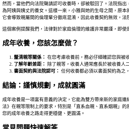
然而，當他們向法院聲請認可收養時，卻被駁回了。法院指出
為阿姨與姨丈的養女。這樣一來，小雅與她的生母之間，原本的
它會導致親屬間的倫理輩分徹底混淆，因此收養契約無效，法
這個案例提醒我們，法律對於家庭倫理的維護非常嚴謹，即使
成年收養，您該怎麼做？
釐清親等關係：
在您考慮收養前，務必仔細確認您與被
了解年齡差距：
除了親等，收養人通常應長於被收養人
書面契約與法院認可：
任何收養都必須以書面契約為之
結論：謹慎規劃，成就圓滿
成年收養是一項富有意義的決定，它能為雙方帶來新的家庭連
法》在親等限制上的要求，特別是「直系血親、直系姻親」的
您的成年收養之路走得更穩健、更圓滿。
常見問題快速解答