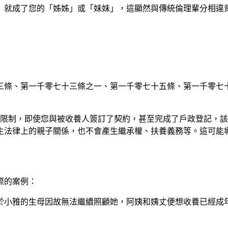
）就成了您的「姊姊」或「妹妹」，這顯然與傳統倫理輩分相違
七十三條、第一千零七十三條之一、第一千零七十五條、第一千零
親等限制，即使您與被收養人簽訂了契約，甚至完成了戶政登記，
生法律上的親子關係，也不會產生繼承權、扶養義務等。這可能
際的案例：
於小雅的生母因故無法繼續照顧她，阿姨和姨丈便想收養已經成