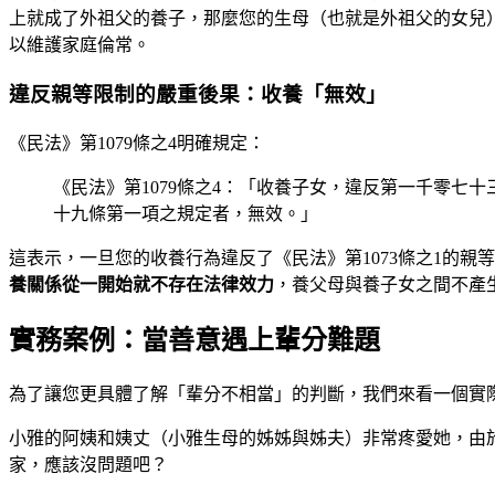
上就成了外祖父的養子，那麼您的生母（也就是外祖父的女兒
以維護家庭倫常。
違反親等限制的嚴重後果：收養「無效」
《民法》第1079條之4明確規定：
《民法》第1079條之4：「收養子女，違反第一千零
十九條第一項之規定者，無效。」
這表示，一旦您的收養行為違反了《民法》第1073條之1的
養關係從一開始就不存在法律效力
，養父母與養子女之間不產
實務案例：當善意遇上輩分難題
為了讓您更具體了解「輩分不相當」的判斷，我們來看一個實
小雅的阿姨和姨丈（小雅生母的姊姊與姊夫）非常疼愛她，由
家，應該沒問題吧？