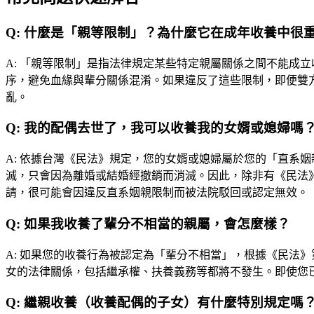
Q:
什麼是「親等限制」？為什麼它在成年收養中很
A:
「親等限制」是指法律規定某些特定親屬關係之間不能成立
序，避免血緣與輩分關係混淆。如果違反了這些限制，即便雙
亂。
Q:
我的配偶去世了，我可以收養我的女婿或媳婦嗎
A:
依據台灣《民法》規定，您的女婿或媳婦屬於您的「直系姻
滅，只會因為離婚或結婚經撤銷而消滅。因此，除非有《民法》
請，很可能會因違反直系姻親限制而被法院駁回或認定無效。
Q:
如果我收養了輩分不相當的親屬，會怎麼樣？
A:
如果您的收養行為被認定為「輩分不相當」，根據《民法》第
女的法律關係，包括繼承權、扶養義務等都將不發生。即使您
Q:
繼親收養（收養配偶的子女）有什麼特別規定嗎