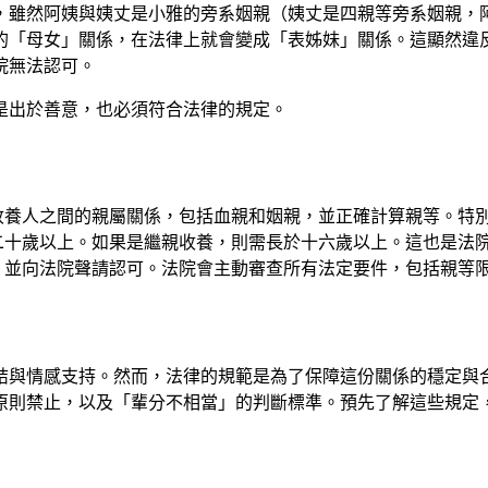
，雖然阿姨與姨丈是小雅的旁系姻親（姨丈是四親等旁系姻親，
「母女」關係，在法律上就會變成「表姊妹」關係。這顯然違反了
院無法認可。
是出於善意，也必須符合法律的規定。
收養人之間的親屬關係，包括血親和姻親，並正確計算親等。特
二十歲以上。如果是繼親收養，則需長於十六歲以上。這也是法
，並向法院聲請認可。法院會主動審查所有法定要件，包括親等
結與情感支持。然而，法律的規範是為了保障這份關係的穩定與
原則禁止，以及「輩分不相當」的判斷標準。預先了解這些規定