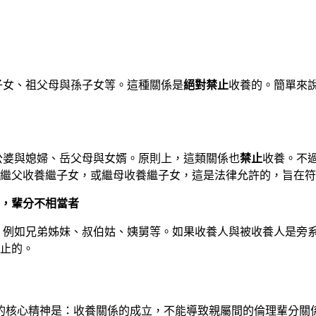
子女、祖父母與孫子女等。這種關係是
絕對禁止
收養的。簡單來
公婆與媳婦、岳父母與女婿。原則上，這類關係也
禁止
收養。不
繼父收養繼子女，或繼母收養繼子女，這是法律允許的，旨在符
，輩分不相當者
，例如兄弟姊妹、叔伯姑、姨舅等。如果收養人與被收養人是旁
止的。
的核心精神是：收養關係的成立，不能導致親屬間的倫理輩分關