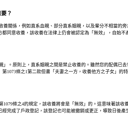
重要？
收養關係，例如直系血親、部分直系姻親，以及輩分不相當的旁
方都同意收養，該收養在法律上仍會被認定為「無效」，自始不
？
親」。原則上，直系姻親之間是禁止收養的。雖然您的配偶已去世
第1073條之1第二款但書「夫妻之一方，收養他方之子女」的
1079條之4的規定，該收養將會是「無效」的。這意味著該
已經完成了戶政登記，該登記也可能被撤銷或更正，導致日後產
？