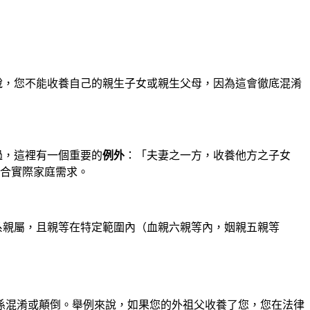
說，您不能收養自己的親生子女或親生父母，因為這會徹底混淆
過，這裡有一個重要的
例外
：「夫妻之一方，收養他方之子女
合實際家庭需求。
系親屬，且親等在特定範圍內（血親六親等內，姻親五親等
係混淆或顛倒。舉例來說，如果您的外祖父收養了您，您在法律