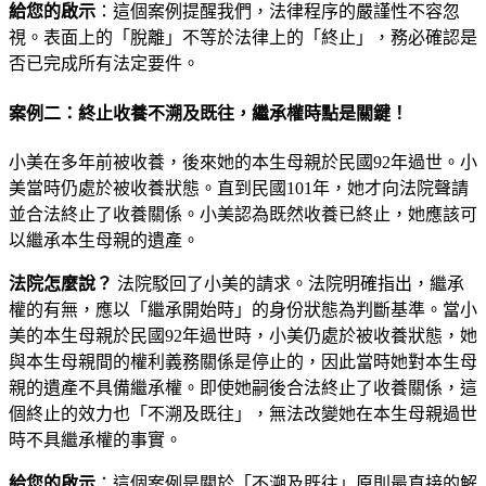
給您的啟示
：這個案例提醒我們，法律程序的嚴謹性不容忽
視。表面上的「脫離」不等於法律上的「終止」，務必確認是
否已完成所有法定要件。
案例二：終止收養不溯及既往，繼承權時點是關鍵！
小美在多年前被收養，後來她的本生母親於民國92年過世。小
美當時仍處於被收養狀態。直到民國101年，她才向法院聲請
並合法終止了收養關係。小美認為既然收養已終止，她應該可
以繼承本生母親的遺產。
法院怎麼說？
法院駁回了小美的請求。法院明確指出，繼承
權的有無，應以「繼承開始時」的身份狀態為判斷基準。當小
美的本生母親於民國92年過世時，小美仍處於被收養狀態，她
與本生母親間的權利義務關係是停止的，因此當時她對本生母
親的遺產不具備繼承權。即使她嗣後合法終止了收養關係，這
個終止的效力也「不溯及既往」，無法改變她在本生母親過世
時不具繼承權的事實。
給您的啟示
：這個案例是關於「不溯及既往」原則最直接的解