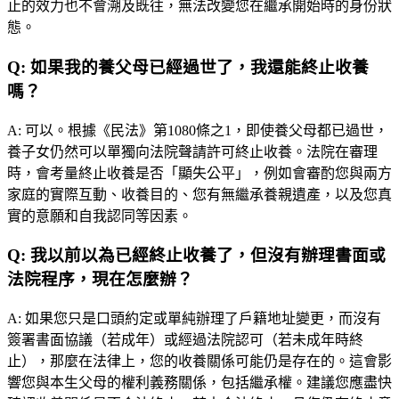
止的效力也不會溯及既往，無法改變您在繼承開始時的身份狀
態。
Q:
如果我的養父母已經過世了，我還能終止收養
嗎？
A:
可以。根據《民法》第1080條之1，即使養父母都已過世，
養子女仍然可以單獨向法院聲請許可終止收養。法院在審理
時，會考量終止收養是否「顯失公平」，例如會審酌您與兩方
家庭的實際互動、收養目的、您有無繼承養親遺產，以及您真
實的意願和自我認同等因素。
Q:
我以前以為已經終止收養了，但沒有辦理書面或
法院程序，現在怎麼辦？
A:
如果您只是口頭約定或單純辦理了戶籍地址變更，而沒有
簽署書面協議（若成年）或經過法院認可（若未成年時終
止），那麼在法律上，您的收養關係可能仍是存在的。這會影
響您與本生父母的權利義務關係，包括繼承權。建議您應盡快