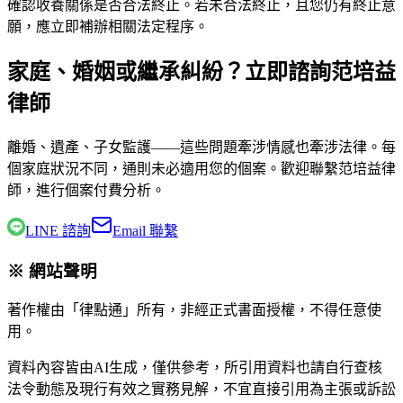
確認收養關係是否合法終止。若未合法終止，且您仍有終止意
願，應立即補辦相關法定程序。
家庭、婚姻或繼承糾紛？立即諮詢范培益
律師
離婚、遺產、子女監護——這些問題牽涉情感也牽涉法律。每
個家庭狀況不同，通則未必適用您的個案。歡迎聯繫
范培益律
師
，進行個案付費分析。
LINE 諮詢
Email 聯繫
※ 網站聲明
著作權由「律點通」所有，非經正式書面授權，不得任意使
用。
資料內容皆由AI生成，僅供參考，所引用資料也請自行查核
法令動態及現行有效之實務見解，不宜直接引用為主張或訴訟