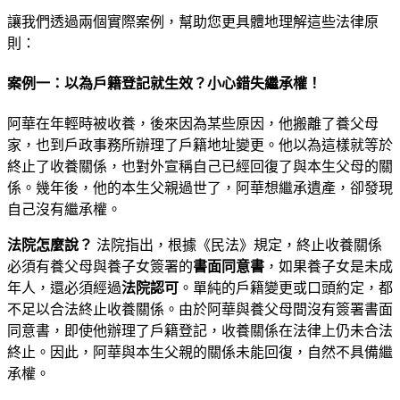
讓我們透過兩個實際案例，幫助您更具體地理解這些法律原
則：
案例一：以為戶籍登記就生效？小心錯失繼承權！
阿華在年輕時被收養，後來因為某些原因，他搬離了養父母
家，也到戶政事務所辦理了戶籍地址變更。他以為這樣就等於
終止了收養關係，也對外宣稱自己已經回復了與本生父母的關
係。幾年後，他的本生父親過世了，阿華想繼承遺產，卻發現
自己沒有繼承權。
法院怎麼說？
法院指出，根據《民法》規定，終止收養關係
必須有養父母與養子女簽署的
書面同意書
，如果養子女是未成
年人，還必須經過
法院認可
。單純的戶籍變更或口頭約定，都
不足以合法終止收養關係。由於阿華與養父母間沒有簽署書面
同意書，即使他辦理了戶籍登記，收養關係在法律上仍未合法
終止。因此，阿華與本生父親的關係未能回復，自然不具備繼
承權。