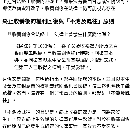
上述合法終止收養的基礎上。如果沒有書面合意或法院認可，
即使戶籍資料改了，收養關係在法律上仍可能視為存在！
終止收養後的權利回復與「不溯及既往」原則
一旦收養關係合法終止，法律上會發生什麼變化呢？
《民法》第1083條：「養子女及收養效力所及之直
系血親卑親屬，自收養關係終止時起，回復其本
姓，並回復其與本生父母及其親屬間之權利義務。
但第三人已取得之權利，不受影響。」
這條文是關鍵！它明確指出，您將回復您的本姓，並且與本生
父母及其親屬間的權利義務關係也會恢復，這當然也包括了
繼
承權
。然而，這裡有一個非常重要的原則，那就是「
不溯及既
往
」。
「不溯及既往」的意思是，終止收養的效力是「向將來發
生」，只對終止生效後的法律事實產生影響。對於在收養關係
存續期間已經發生或確定的法律事實，其效力不受影響。