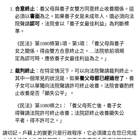
合意終止
：養父母與養子女雙方同意終止收養關係。這
必須以
書面
為之。如果養子女是未成年人，還必須向法
院聲請
認可
，法院會以「養子女最佳利益」為判斷標
準。
《民法》第1080條第1項、第3項：「養父母與養子
女之關係，得由雙方合意終止之。…法院依前項規
定為認可時，應依養子女最佳利益為之。」
裁判終止
：在特定情況下，可以向法院聲請裁判終止。
其中一個常見的狀況是，如果
養父母都已經過世了
，養
子女可以單獨向法院聲請許可終止收養。法院會審酌終
止收養是否「顯失公平」。
《民法》第1080條之1：「養父母死亡後，養子女
得聲請法院許可終止收養；法院認終止收養顯失公
平者，得不許可之。」
請切記，戶籍上的變更只是行政程序，它必須建立在您已完成