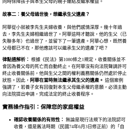
同時保障孩子與本生父母的親子連結及繼承權益。
故事二：養父母過世後，想繼承生父遺產？
阿華從小就被李先生夫婦收養，與他們感情深厚。幾十年過
去，李先生夫婦相繼過世了。阿華這時才聽說，他的生父（已
失聯多年）也過世了，並留下了一筆遺產。阿華心想，既然養
父母都已不在，那他應該可以繼承生父的遺產了吧？
律點通解析：
根據《民法》第1080條之1規定，收養關係並不
會因為養父母的死亡而自動終止。在阿華沒有向法院聲請許可
終止收養關係前，他與生父之間的權利義務關係仍然處於停止
狀態。因此，
阿華在當時無法繼承其生父的遺產。
這個案例
強調了，若養子女有回復對本生父母繼承權的意願，必須主動
向法院提出申請，完成法定的終止收養程序。
實務操作指引：保障您的家庭權益
確認收養關係的有效性：
無論是現行法規下的法院認可
收養，還是舊法時期（民國74年6月3日修正前）的「自