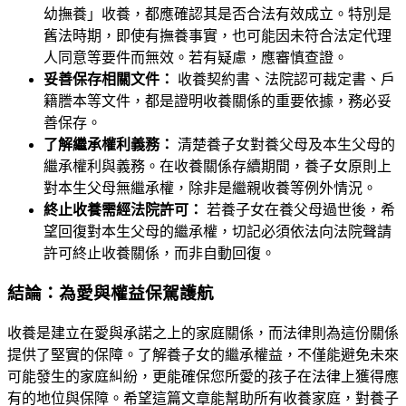
幼撫養」收養，都應確認其是否合法有效成立。特別是
舊法時期，即使有撫養事實，也可能因未符合法定代理
人同意等要件而無效。若有疑慮，應審慎查證。
妥善保存相關文件：
收養契約書、法院認可裁定書、戶
籍謄本等文件，都是證明收養關係的重要依據，務必妥
善保存。
了解繼承權利義務：
清楚養子女對養父母及本生父母的
繼承權利與義務。在收養關係存續期間，養子女原則上
對本生父母無繼承權，除非是繼親收養等例外情況。
終止收養需經法院許可：
若養子女在養父母過世後，希
望回復對本生父母的繼承權，切記必須依法向法院聲請
許可終止收養關係，而非自動回復。
結論：為愛與權益保駕護航
收養是建立在愛與承諾之上的家庭關係，而法律則為這份關係
提供了堅實的保障。了解養子女的繼承權益，不僅能避免未來
可能發生的家庭糾紛，更能確保您所愛的孩子在法律上獲得應
有的地位與保障。希望這篇文章能幫助所有收養家庭，對養子