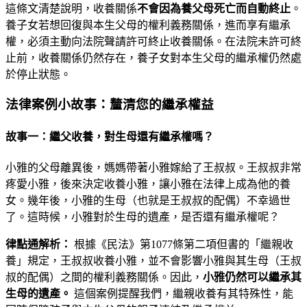
這條文清楚說明，收養關係
不會因為養父母死亡而自動終止
。
養子女若想回復與本生父母的權利義務關係，進而享有繼承
權，必須主動向法院聲請許可終止收養關係。在法院未許可終
止前，收養關係仍然存在，養子女對本生父母的繼承權仍然處
於停止狀態。
法律案例小故事：釐清您的繼承權益
故事一：繼父收養，對生母還有繼承權嗎？
小雅的父母離異後，媽媽帶著小雅嫁給了王叔叔。王叔叔非常
疼愛小雅，後來決定收養小雅，讓小雅在法律上成為他的養
女。幾年後，小雅的生母（也就是王叔叔的配偶）不幸過世
了。這時候，小雅對於生母的遺產，是否還有繼承權呢？
律點通解析：
根據《民法》第1077條第二項但書的「繼親收
養」規定，王叔叔收養小雅，並不會影響小雅與其生母（王叔
叔的配偶）之間的權利義務關係。因此，
小雅仍然可以繼承其
生母的遺產。
這個案例提醒我們，繼親收養有其特殊性，能