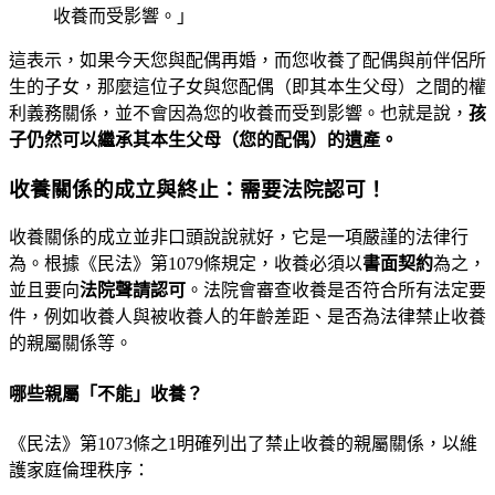
收養而受影響。」
這表示，如果今天您與配偶再婚，而您收養了配偶與前伴侶所
生的子女，那麼這位子女與您配偶（即其本生父母）之間的權
利義務關係，並不會因為您的收養而受到影響。也就是說，
孩
子仍然可以繼承其本生父母（您的配偶）的遺產。
收養關係的成立與終止：需要法院認可！
收養關係的成立並非口頭說說就好，它是一項嚴謹的法律行
為。根據《民法》第1079條規定，收養必須以
書面契約
為之，
並且要向
法院聲請認可
。法院會審查收養是否符合所有法定要
件，例如收養人與被收養人的年齡差距、是否為法律禁止收養
的親屬關係等。
哪些親屬「不能」收養？
《民法》第1073條之1明確列出了禁止收養的親屬關係，以維
護家庭倫理秩序：