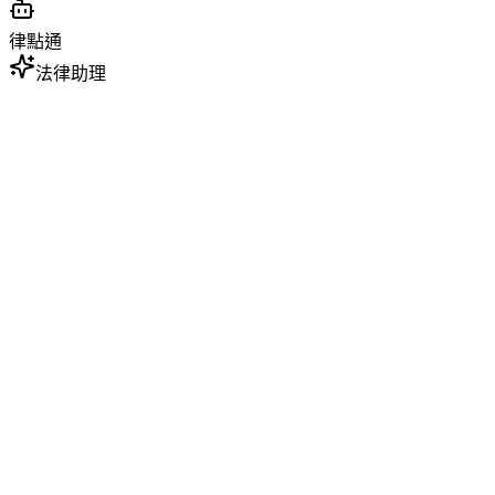
律點通
法律助理