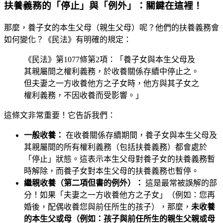
扶養義務的「停止」與「例外」：關鍵在這裡！
那麼，養子女的本生父母（親生父母）呢？他們的扶養義務會
如何變化？《民法》有明確的規定：
《民法》第1077條第2項：「養子女與本生父母及
其親屬間之權利義務，於收養關係存續中停止之。
但夫妻之一方收養他方之子女時，他方與其子女之
權利義務，不因收養而受影響。」
這條文非常重要！它告訴我們：
一般收養：
在收養關係存續期間，養子女與本生父母及
其親屬間的所有權利義務（包括扶養義務）都會處於
「停止」狀態。這表示本生父母對養子女的扶養義務暫
時解除，而養子女對本生父母的扶養義務也暫停。
繼親收養（第二項但書的例外）：
這是最常被誤解的部
分！如果「夫妻之一方收養他方之子女」（例如：您再
婚後，配偶收養您與前任所生的孩子），那麼，
未收養
的本生父或母（例如：孩子與前任所生的親生父親或母