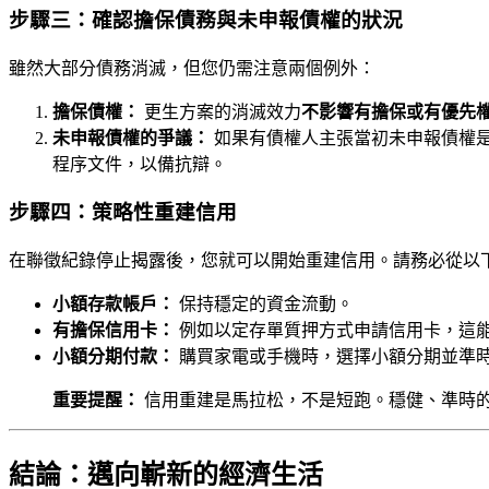
步驟三：確認擔保債務與未申報債權的狀況
雖然大部分債務消滅，但您仍需注意兩個例外：
擔保債權：
更生方案的消滅效力
不影響有擔保或有優先
未申報債權的爭議：
如果有債權人主張當初未申報債權
程序文件，以備抗辯。
步驟四：策略性重建信用
在聯徵紀錄停止揭露後，您就可以開始重建信用。請務必從以
小額存款帳戶：
保持穩定的資金流動。
有擔保信用卡：
例如以定存單質押方式申請信用卡，這
小額分期付款：
購買家電或手機時，選擇小額分期並準
重要提醒：
信用重建是馬拉松，不是短跑。穩健、準時
結論：邁向嶄新的經濟生活