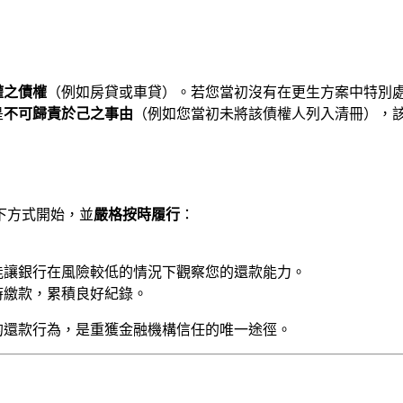
權之債權
（例如房貸或車貸）。若您當初沒有在更生方案中特別
是
不可歸責於己之事由
（例如您當初未將該債權人列入清冊），
下方式開始，並
嚴格按時履行
：
能讓銀行在風險較低的情況下觀察您的還款能力。
時繳款，累積良好紀錄。
的還款行為，是重獲金融機構信任的唯一途徑。