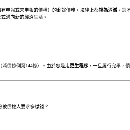
初有申報或未申報的債權）的剩餘債務，法律上都
視為消滅
。您
正式邁向新的經濟生活。
（消債條例第144條）。由於您是走
更生程序
，一旦履行完畢，債
會被債權人要求多繳錢？