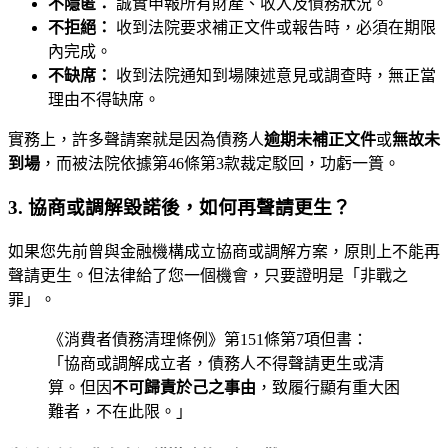
不隱匿：
誠實申報所有財產、收入及債務狀況。
不拒絕：
收到法院要求補正文件或報告時，必須在期限
內完成。
不缺席：
收到法院通知到場陳述意見或調查時，無正當
理由不得缺席。
實務上，許多聲請案就是因為債務人
逾期未補正文件
或
無故未
到場
，而被法院依據第46條第3款裁定駁回，功虧一簣。
3. 協商或調解毀諾後，如何再聲請更生？
如果您先前曾與金融機構成立協商或調解方案，原則上不能再
聲請更生。但法律給了您一個機會，只要證明是「非戰之
罪」。
《消費者債務清理條例》第151條第7項但書：
「協商或調解成立者，債務人不得聲請更生或清
算。但因
不可歸責於己之事由
，致履行顯有重大困
難者，不在此限。」