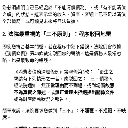
您必須證明自己已經處於「不能清償債務」，或「有不能清償
之虞」的狀態。這表示您的收入、資產，客觀上已不足以清償
全部債務，或可預見未來將無法負擔。
2. 法院最重視的「三不原則」：程序駁回地雷
即使您符合基本門檻，若在程序中犯下錯誤，法院仍會依據
《消債條例》第46條裁定駁回您的聲請。這是債務人最常忽
略，也是最致命的錯誤。
《消費者債務清理條例》第46條第3款： 「更生之
聲請有下列情形之一者，應駁回之：...三、債務人
經法院通知，
無正當理由而不到場
，或到場而
故意
不為真實之陳述
，或
無正當理由拒絕提出關係文件
或為財產變動狀況之報告。」
簡單來說，法院要求您做到「三不」：
不隱匿、不拒絕、不缺
席
。