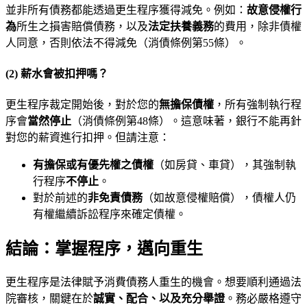
並非所有債務都能透過更生程序獲得減免。例如：
故意侵權行
為
所生之損害賠償債務，以及
法定扶養義務
的費用，除非債權
人同意，否則依法不得減免（消債條例第55條）。
(2) 薪水會被扣押嗎？
更生程序裁定開始後，對於您的
無擔保債權
，所有強制執行程
序會
當然停止
（消債條例第48條）。這意味著，銀行不能再針
對您的薪資進行扣押。但請注意：
有擔保或有優先權之債權
（如房貸、車貸），其強制執
行程序
不停止
。
對於前述的
非免責債務
（如故意侵權賠償），債權人仍
有權繼續訴訟程序來確定債權。
結論：掌握程序，邁向重生
更生程序是法律賦予消費債務人重生的機會。想要順利通過法
院審核，關鍵在於
誠實、配合、以及充分舉證
。務必嚴格遵守