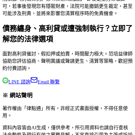
可，若事後發現您有隱匿財產，法院可能撤銷更生裁定，甚至
可能涉及刑責，並將來影響您清算程序時的免責機會。
債務纏身、高利貸或遭強制執行？立即了
解您的法律選項
面對高利貸催討、假扣押或拍賣，時間壓力極大。
范培益律師
協助您評估協商、聲明異議或聲請更生、清算等策略，歡迎預
約付費諮詢。
LINE 諮詢
Email 聯繫
※ 網站聲明
著作權由「律點通」所有，非經正式書面授權，不得任意使
用。
資料內容皆由AI生成，僅供參考，所引用資料也請自行查核
法令動態及現行有效之實務見解，不宜直接引用為主張或訴訟