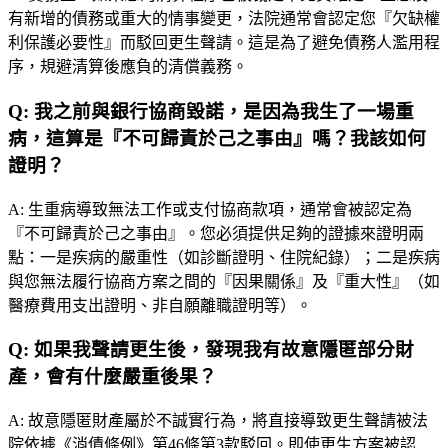
有新增的債務或重大的情事變更，法院通常會認定您『欠缺權
利保護必要性』而駁回更生聲請。這是為了避免債務人濫用程
序，規避清算後應負的清償義務。
Q:
我之前與銀行協商毀諾，是因為我生了一場重
病，這算是『不可歸責於己之事由』嗎？我該如何
證明？
A:
生重病導致無法工作或支付協商款項，通常會被認定為
『不可歸責於己之事由』。您必須提供足夠的證據來證明兩
點：一是疾病的嚴重性（如診斷證明、住院紀錄）；二是疾病
與您無法履行協商方案之間的『因果關係』及『重大性』（如
醫療費用支出證明、非自願離職證明等）。
Q:
如果我聲請更生後，發現我有故意隱匿部分財
產，會有什麼嚴重後果？
A:
故意隱匿財產屬於不誠實行為，將直接導致更生聲請被法
院依據《消債條例》第46條第3款駁回。即使更生方案被認