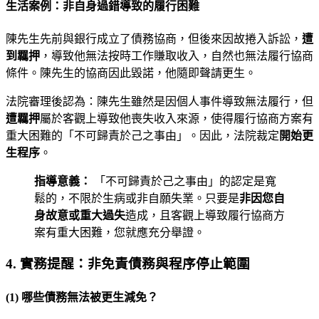
生活案例：非自身過錯導致的履行困難
陳先生先前與銀行成立了債務協商，但後來因故捲入訴訟，
遭
到羈押
，導致他無法按時工作賺取收入，自然也無法履行協商
條件。陳先生的協商因此毀諾，他隨即聲請更生。
法院審理後認為：陳先生雖然是因個人事件導致無法履行，但
遭羈押
屬於客觀上導致他喪失收入來源，使得履行協商方案有
重大困難的「不可歸責於己之事由」。因此，法院裁定
開始更
生程序
。
指導意義：
「不可歸責於己之事由」的認定是寬
鬆的，不限於生病或非自願失業。只要是
非因您自
身故意或重大過失
造成，且客觀上導致履行協商方
案有重大困難，您就應充分舉證。
4. 實務提醒：非免責債務與程序停止範圍
(1) 哪些債務無法被更生減免？