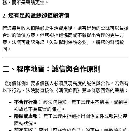
務，而不是聲請更生。
2. 您有足夠盈餘卻拒絕清償
若您每月收入扣除必要生活費用後，還有足夠的盈餘可以負擔
合理的清償方案，但您卻拒絕協商或不願提出合理的更生方
案，法院可能認為您「欠缺權利保護必要」，將您的聲請駁
回。
二、程序地雷：誠信與合作原則
《消債條例》要求債務人必須展現高度的誠信與合作。若您有
以下行為，法院將直接依《消債條例》第46條駁回您的聲請：
不合作行為：
經法院通知，無正當理由不到場，或到場
卻故意不為真實的陳述。
隱匿或虛報：
無正當理由拒絕提出關係文件或報告財產
變動狀況。
前次失敗：
曾因「可歸責於自己」的事由，導致前次的