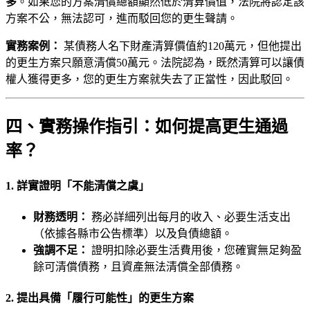
多
。如果您的方案清償總額顯然低於清算價值，法院將認定該
方案不公，無法認可，進而駁回您的更生聲請。
實務案例：
某債務人名下財產清算價值約120萬元，但他提出
的更生方案只願意清償50萬元。法院認為，既然清算可以讓債
權人獲得更多，您的更生方案就失去了正當性，因此駁回。
四、實務操作指引：如何提高更生通過
率？
1. 詳實證明「不能清償之虞」
財務透明：
務必詳細列出每月的收入、必要生活支出
（依據各縣市公告標準）以及負債總額。
強調不足：
證明扣除必要生活費用後，您確實無足夠盈
餘可清償債務，且資產無法清償全部債務。
2. 提出具備「履行可能性」的更生方案