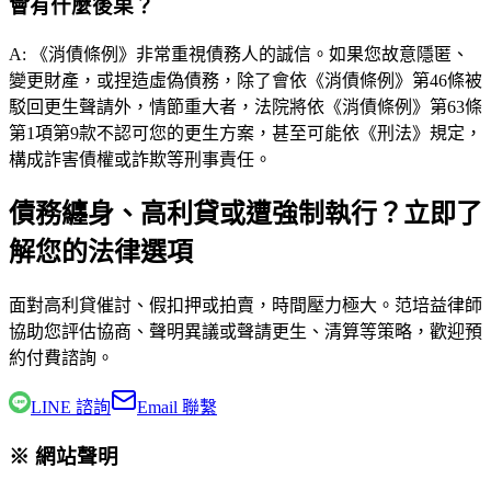
會有什麼後果？
A:
《消債條例》非常重視債務人的誠信。如果您故意隱匿、
變更財產，或捏造虛偽債務，除了會依《消債條例》第46條被
駁回更生聲請外，情節重大者，法院將依《消債條例》第63條
第1項第9款不認可您的更生方案，甚至可能依《刑法》規定，
構成詐害債權或詐欺等刑事責任。
債務纏身、高利貸或遭強制執行？立即了
解您的法律選項
面對高利貸催討、假扣押或拍賣，時間壓力極大。
范培益律師
協助您評估協商、聲明異議或聲請更生、清算等策略，歡迎預
約付費諮詢。
LINE 諮詢
Email 聯繫
※ 網站聲明