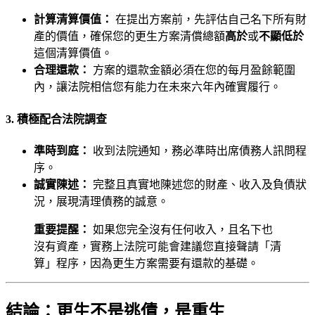
計算清算價值：
在提出方案前，先評估自己名下所有財
產的價值，確保您的更生方案清償總額
高於
或
不顯低於
這個清算價值。
合理還款：
方案的還款金額必須在您的每月盈餘範圍
內，讓法院相信您有能力在未來六年內確實履行。
3. 積極配合法院調查
準時到庭：
收到法院通知，務必準時出席債務人訊問程
序。
誠實陳述：
完整且真實地陳述您的財產、收入及負債狀
況，展現清理債務的誠意。
重要提醒：
如果您完全沒有任何收入，且名下也
沒有資產，實務上法院可能會建議您直接聲請「清
算」程序，因為更生方案需要有還款的基礎。
結論：更生不是逃債，是重生