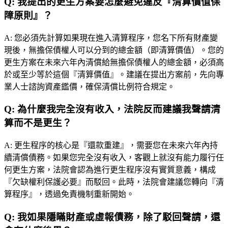
Q:
我提出的更生方案要怎麼避免違反『清算價值保
障原則』？
A:
您必須先計算如果現在進入清算程序，您名下所有財產變
現後，無擔保債權人可以分到的總金額（即清算價值）。您的
更生方案在未來六年內清償給無擔保債權人的總金額，必須高
於或至少等於這個『清算價值』。建議在提出方案前，先向專
業人士諮詢資產鑑價，確保清償比例符合規定。
Q:
為什麼我完全沒有收入，法院反而建議我聲請清
算而不是更生？
A:
更生程序的核心是『還款重建』，需要您在未來六年內持
續清償債務。如果您完全沒有收入，客觀上就沒有能力履行任
何更生方案，法院會認為進行更生程序沒有實質意義，構成
『欠缺權利保護必要』而駁回。此時，法院會建議您轉向『清
算程序』，透過免責機制重新開始。
Q:
我如果隱瞞財產或虛報債務，除了駁回聲請，還