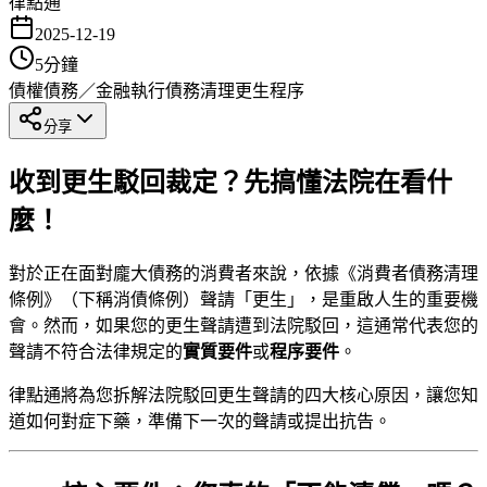
律點通
2025-12-19
5
分鐘
債權債務／金融執行
債務清理
更生程序
分享
收到更生駁回裁定？先搞懂法院在看什
麼！
對於正在面對龐大債務的消費者來說，依據《消費者債務清理
條例》（下稱消債條例）聲請「更生」，是重啟人生的重要機
會。然而，如果您的更生聲請遭到法院駁回，這通常代表您的
聲請不符合法律規定的
實質要件
或
程序要件
。
律點通將為您拆解法院駁回更生聲請的四大核心原因，讓您知
道如何對症下藥，準備下一次的聲請或提出抗告。