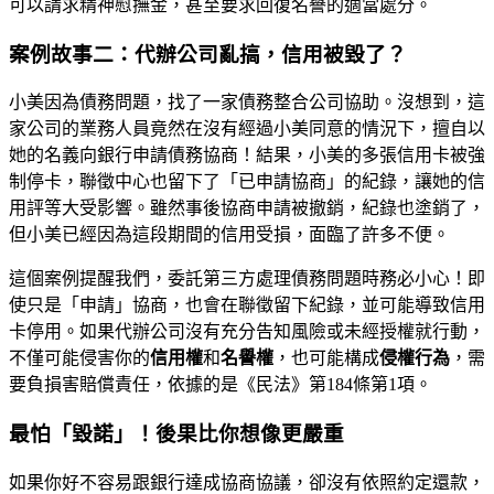
可以請求精神慰撫金，甚至要求回復名譽的適當處分。
案例故事二：代辦公司亂搞，信用被毀了？
小美因為債務問題，找了一家債務整合公司協助。沒想到，這
家公司的業務人員竟然在沒有經過小美同意的情況下，擅自以
她的名義向銀行申請債務協商！結果，小美的多張信用卡被強
制停卡，聯徵中心也留下了「已申請協商」的紀錄，讓她的信
用評等大受影響。雖然事後協商申請被撤銷，紀錄也塗銷了，
但小美已經因為這段期間的信用受損，面臨了許多不便。
這個案例提醒我們，委託第三方處理債務問題時務必小心！即
使只是「申請」協商，也會在聯徵留下紀錄，並可能導致信用
卡停用。如果代辦公司沒有充分告知風險或未經授權就行動，
不僅可能侵害你的
信用權
和
名譽權
，也可能構成
侵權行為
，需
要負損害賠償責任，依據的是《民法》第184條第1項。
最怕「毀諾」！後果比你想像更嚴重
如果你好不容易跟銀行達成協商協議，卻沒有依照約定還款，