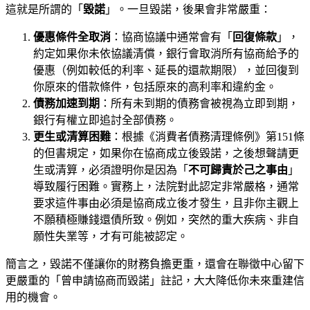
這就是所謂的「
毀諾
」。一旦毀諾，後果會非常嚴重：
優惠條件全取消
：協商協議中通常會有「
回復條款
」，
約定如果你未依協議清償，銀行會取消所有協商給予的
優惠（例如較低的利率、延長的還款期限），並回復到
你原來的借款條件，包括原來的高利率和違約金。
債務加速到期
：所有未到期的債務會被視為立即到期，
銀行有權立即追討全部債務。
更生或清算困難
：根據《消費者債務清理條例》第151條
的但書規定，如果你在協商成立後毀諾，之後想聲請更
生或清算，必須證明你是因為「
不可歸責於己之事由
」
導致履行困難。實務上，法院對此認定非常嚴格，通常
要求這件事由必須是協商成立後才發生，且非你主觀上
不願積極賺錢還債所致。例如，突然的重大疾病、非自
願性失業等，才有可能被認定。
簡言之，毀諾不僅讓你的財務負擔更重，還會在聯徵中心留下
更嚴重的「曾申請協商而毀諾」註記，大大降低你未來重建信
用的機會。