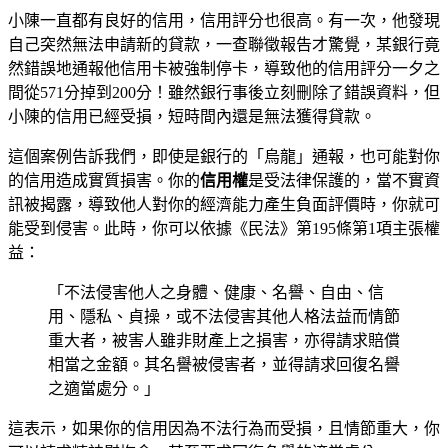
小陳一直都有良好的信用，信用評分也很高。有一次，他發現
自己突然無法申請新的貸款，一查聯徵報告才驚覺，某銀行竟
然錯誤地通報他信用卡被強制停卡，導致他的信用評分一夕之
間從571分掉到200分！雖然銀行事後立刻刪除了錯誤資料，但
小陳的信用已經受損，短時間內還是無法獲得貸款。
這個案例告訴我們，即使是銀行的「烏龍」通報，也可能對你
的信用造成實質損害。你的
信用權
是受法律保護的，當不實資
訊被揭露，導致他人對你的經濟能力產生負面評價時，你就可
能受到侵害。此時，你可以依據《民法》第195條第1項主張權
益：
「不法侵害他人之身體、健康、名譽、自由、信
用、隱私、貞操，或不法侵害其他人格法益而情節
重大者，被害人雖非財產上之損害，亦得請求賠償
相當之金額。其名譽被侵害者，並得請求回復名譽
之適當處分。」
這表示，如果你的信用因為不法行為而受損，且情節重大，你