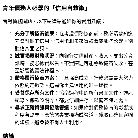
青年債務人必學的「信用自救術」
面對債務問題，以下是律點通給你的實用建議：
充分了解協商後果
：在考慮債務協商前，務必清楚知道
它會對你的信用、信用卡和未來貸款造成哪些影響。別
聽信片面之詞。
誠實揭露財務狀況
：向銀行提供財產、收入、支出等資
訊時，務必據實以告。不實陳述可能導致協商失敗，甚
至影響後續法律程序。
嚴格履行協商方案
：一旦協商成立，請務必盡最大努力
依照約定還款。這是你重建信用的唯一途徑。
妥善保存所有文件
：協商過程中的所有書面文件、通訊
紀錄、繳款證明等，都要仔細保存，以備不時之需。
尋求正確資訊與協助管道
：如果你對債務協商的影響或
程序有疑問，應諮詢專業機構或管道，獲取正確且客觀
的建議，避免被不肖人士利用。
結論