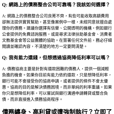
Q:
網路上的債務整合公司可靠嗎？我該如何選擇？
A:
網路上的債務整合公司良莠不齊，有些可能收取高額費用
卻無法提供實質幫助，甚至像案例中一樣，未經同意就擅自處
理你的債務。建議你選擇有信譽、公開透明的機構，例如銀行
公會提供的免費諮詢服務，或是尋求法律扶助基金會、消費者
文教基金會等公益團體的協助。在簽署任何文件前，務必仔細
閱讀並確認內容，不清楚的地方一定要問清楚。
Q:
我有能力還錢，但想透過協商降低利率可以嗎？
A:
債務協商主要是針對有還款困難的債務人，提供一個減輕
負擔的機會。如果你目前有能力依約還款，只是想降低利率，
銀行可能不會接受你的協商申請，或者提供的條件不會太優
惠。協商的目的是解決債務困境，而非單純的利率重議。如果
你只是想降低利率，可以嘗試與銀行溝通申請轉貸或整合負
債，而非直接進入債務協商程序。
債務纏身、高利貸或遭強制執行？立即了