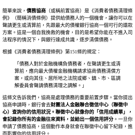
簡單來說，
債務協商
（或稱前置協商）是《消費者債務清理條
例》（簡稱消債條例）提供給債務人的一個機會，讓你可以在
聲請更生或清算前，先跟最大的債權銀行協商一個可行的還款
方案。這是一個自我挽救的機會，目的是希望你能在不進入司
法程序的情況下，與銀行達成共識，逐步清償債務。
根據《消費者債務清理條例》第151條的規定：
「債務人對於金融機構負債務者，在聲請更生或清
算前，應向最大債權金融機構請求協商債務清償方
案，或向其住、居所地之法院或鄉、鎮、市、區調
解委員會聲請債務清理之調解。」
這條文告訴我們，協商是處理債務的重要前置步驟。當你提出
協商申請時，銀行會去
財團法人金融聯合徵信中心（聯徵中
心）
查詢你的信用狀況。聯徵中心就像你的「信用成績單」，
會記錄你所有的金融往來資料，並給出一個
信用評分
。一旦你
申請了債務協商，這個動作本身就會在聯徵中心留下紀錄，進
而影響你的信用評分。