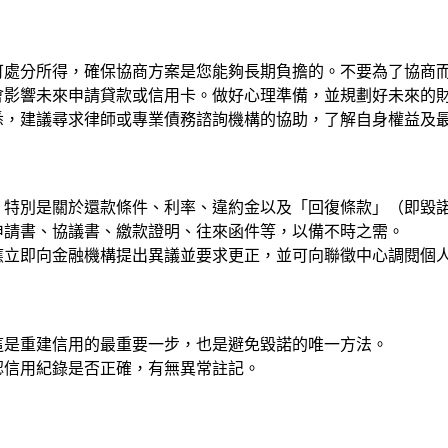
可處分所得，確保協商方案是您能夠長期負擔的。不要為了協商
會影響未來申請貸款或信用卡。做好心理準備，並規劃好未來的
悉，建議尋求律師或專業債務諮詢機構的協助，了解自身權益及
，特別是關於還款條件、利率、違約金以及「回復條款」（即毀
申請書、協議書、繳款證明、往來函件等，以備不時之需。
應立即向金融機構提出異議並要求更正，並可向聯徵中心調閱個
這是重建信用的最重要一步，也是避免毀諾的唯一方法。
認信用紀錄是否正確，有無異常註記。