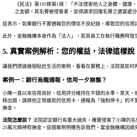
《民法》第195條第1項：「不法侵害他人之身體、健
之金額。其名譽被侵害者，並得請求回復名譽之適當處分
這表示，如果銀行不實通報您的債信不良紀錄，導致您的信用
此外，金融機構本身作為「法人」，若其員工在執行職務時發
5. 真實案例解析：您的權益，法律這樣說
讓我們透過幾個貼近生活的案例，看看在實務上，法院是如何
案例一：銀行烏龍通報，信用一夕崩盤？
小陳一直以來信用良好，信用評分維持在不錯的水準。某天，
統出錯，誤將他正常繳款的信用卡，通報為「強制停卡」的不
撫金。
法院怎麼說？
法院認定銀行有重大過失，確實侵害了小陳的名
25萬元精神慰撫金。這個案例明確告訴我們，當金融機構因過