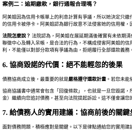
案例二：逾期繳款，銀行通報合理嗎？
阿美姐因為信用卡帳單上的利息計算有爭議，所以她決定只繳
的信用卡被停卡。阿美姐認為銀行故意不法侵害她的信用權，
法院怎麼說？
法院認為，阿美姐在展延期滿後確實有未依期清
聯徵中心及轉入呆帳，是合法的行為，不構成侵害阿美姐的信
利，不能僅以對部分款項有爭議為由，拒絕履行全部還款義務
6. 協商毀諾的代價：絕不能輕忽的後果
債務協商成立後，最重要的就是
嚴格遵守還款計畫
。若您未能
協商協議書中通常會包含「回復條款」，也就是一旦您毀諾，
金）繼續向您追討債務，甚至向法院提起訴訟。這不僅會讓您
7. 給債務人的實用建議：協商前後的關鍵
面對債務問題，積極應對是關鍵。以下是律點通給您的實用建