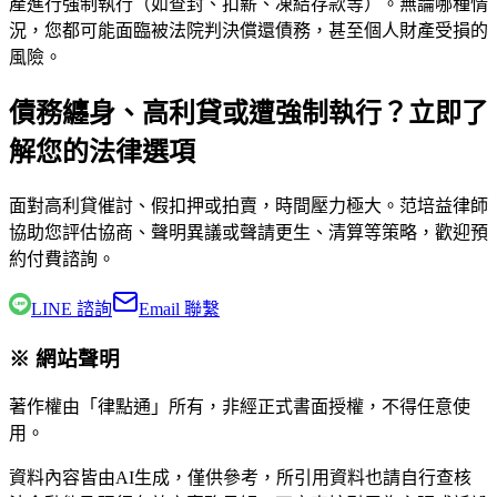
產進行強制執行（如查封、扣薪、凍結存款等）。無論哪種情
況，您都可能面臨被法院判決償還債務，甚至個人財產受損的
風險。
債務纏身、高利貸或遭強制執行？立即了
解您的法律選項
面對高利貸催討、假扣押或拍賣，時間壓力極大。
范培益律師
協助您評估協商、聲明異議或聲請更生、清算等策略，歡迎預
約付費諮詢。
LINE 諮詢
Email 聯繫
※ 網站聲明
著作權由「律點通」所有，非經正式書面授權，不得任意使
用。
資料內容皆由AI生成，僅供參考，所引用資料也請自行查核