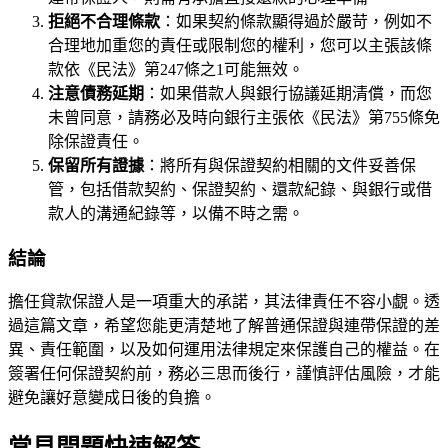
拒絕不合理條款
：如果契約條款顯得過於嚴苛，例如不
合理地加重您的責任或限制您的權利，您可以主張該條
款依《民法》第247條之1可能無效。
注意債務延期
：如果借款人與銀行協議延期清償，而您
未曾同意，請務必及時向銀行主張依《民法》第755條免
除保證責任。
保留所有證據
：將所有與保證契約相關的文件妥善保
管，包括借款契約、保證契約、還款紀錄、與銀行或借
款人的溝通紀錄等，以備不時之需。
結論
擔任貸款保證人是一項重大的承諾，其法律責任不容小覷。透
過這篇文章，希望您能更清楚地了解普通保證與連帶保證的差
異、責任範圍，以及如何運用法律規定來保護自己的權益。在
簽署任何保證契約前，務必三思而後行，謹慎評估風險，才能
避免讓好意變成日後的負擔。