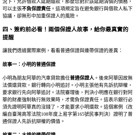
況下，允許借款人延期還款，那麼您對於該延期清償的債務，
可以主張
不負保證責任
。這項規定旨在避免銀行與借款人私下
協議，卻無形中加重保證人的風險。
四、簽約前必看！兩個保證人故事，給你最真實的
提醒
讓我們透過實際案例，看看普通保證與連帶保證的差異：
故事一：小明的普通保證
小明為朋友阿華的汽車貸款擔任
普通保證人
。後來阿華因故無
法償還貸款，銀行轉向小明追討。小明主張他有先訴抗辯權，
要求銀行先向阿華追討。法院審理後，判決小明應在銀行對阿
華的財產強制執行無效果時，才需負保證責任。這表示銀行必
須先證明阿華真的沒錢了，才能要求小明還款。這個案例（改
編自臺灣高等法院108年度上易字第165號民事判決）證明了普
通保證人先訴抗辯權的價值。
故事二：大雄的連帶保證