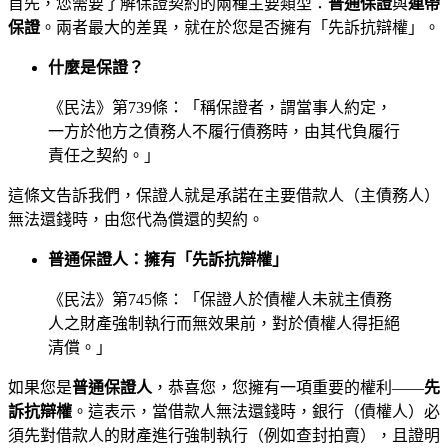
首先，您需要了解保證契約的兩種主要類型：
普通保證
與
連帶
保證
。兩者最大的差異，就在於您是否擁有「先訴抗辯權」。
什麼是保證？
《民法》第739條：「稱保證者，謂當事人約定，
一方於他方之債務人不履行債務時，由其代負履行
責任之契約。」
這條文告訴我們，保證人就是承諾在主要借款人（主債務人）
無法還錢時，由您代為償還的契約。
普通保證人：擁有「先訴抗辯權」
《民法》第745條：「保證人於債權人未就主債務
人之財產強制執行而無效果前，對於債權人得拒絕
清償。」
如果您是
普通保證人
，恭喜您，您擁有一項重要的權利——
先
訴抗辯權
。這表示，當借款人無法還錢時，銀行（債權人）必
須先對借款人的財產進行強制執行（例如查封拍賣），且證明