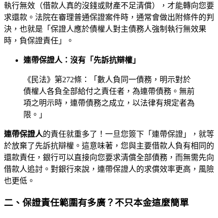
執行無效（借款人真的沒錢或財產不足清償），才能轉向您要
求還款。法院在審理普通保證案件時，通常會做出附條件的判
決，也就是「保證人應於債權人對主債務人強制執行無效果
時，負保證責任」。
連帶保證人：沒有「先訴抗辯權」
《民法》第272條：「數人負同一債務，明示對於
債權人各負全部給付之責任者，為連帶債務。無前
項之明示時，連帶債務之成立，以法律有規定者為
限。」
連帶保證人
的責任就重多了！一旦您簽下「連帶保證」，就等
於放棄了先訴抗辯權。這意味著，您與主要借款人負有相同的
還款責任，銀行可以直接向您要求清償全部債務，而無需先向
借款人追討。對銀行來說，連帶保證人的求償效率更高，風險
也更低。
二、保證責任範圍有多廣？不只本金這麼簡單