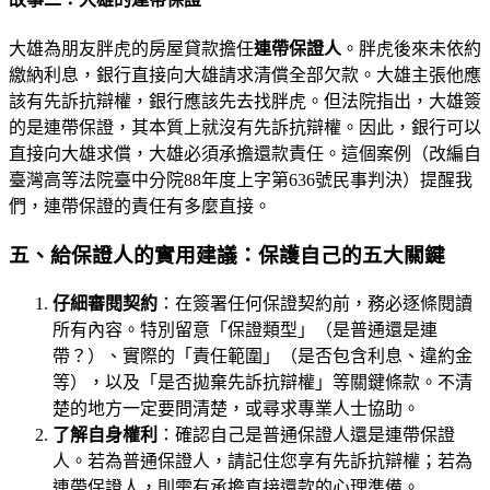
大雄為朋友胖虎的房屋貸款擔任
連帶保證人
。胖虎後來未依約
繳納利息，銀行直接向大雄請求清償全部欠款。大雄主張他應
該有先訴抗辯權，銀行應該先去找胖虎。但法院指出，大雄簽
的是連帶保證，其本質上就沒有先訴抗辯權。因此，銀行可以
直接向大雄求償，大雄必須承擔還款責任。這個案例（改編自
臺灣高等法院臺中分院88年度上字第636號民事判決）提醒我
們，連帶保證的責任有多麼直接。
五、給保證人的實用建議：保護自己的五大關鍵
仔細審閱契約
：在簽署任何保證契約前，務必逐條閱讀
所有內容。特別留意「保證類型」（是普通還是連
帶？）、實際的「責任範圍」（是否包含利息、違約金
等），以及「是否拋棄先訴抗辯權」等關鍵條款。不清
楚的地方一定要問清楚，或尋求專業人士協助。
了解自身權利
：確認自己是普通保證人還是連帶保證
人。若為普通保證人，請記住您享有先訴抗辯權；若為
連帶保證人，則需有承擔直接還款的心理準備。