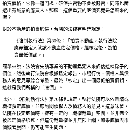
拍賣價格。它像一道門檻，確保拍賣物不會被賤賣，同時也篩
選出有誠意的應買人。那麼，這個重要的底價究竟是怎麼來的
呢？
對於不動產的拍賣底價，台灣的法律有明確規定：
《強制執行法》第80條：「拍賣不動產，執行法院
應命鑑定人就該不動產估定價格，經核定後，為拍
賣最低價額。」
簡單來說，法院會先請專業的
不動產鑑定人
來評估這棟房子的
價值，然後執行法院會根據鑑定報告、市場行情、債權人與債
務人的意見等綜合考量，最終「核定」出一個最低拍賣價額，
這就是我們所稱的「底價」。
此外，《強制執行法》第70條也規定，執行法院可以依聲請或
職權預定底價，並應詢問債權人及債務人的意見。這意味著，
法院在核定底價時，擁有一定的「職權裁量」空間，並非完全
被鑑定價格綁死。但這份裁量權並非無限上綱，如果底價與市
價顯著脫節，仍可能產生問題。