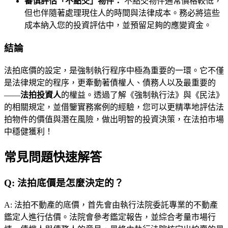
審慎評估「不點交」物件：
不點交物件通常價格較低，
但也伴隨著處理現住人的時間與法律成本。務必將這些
成本納入您的投資評估中，並預留足夠的應變資金。
結論
法拍底價的設定，是強制執行程序中極為重要的一環。它不僅
是法律規定的程序，更牽動著債權人、債務人以及最重要的
——
法拍投資人
的權益。透過了解《強制執行法》與《民法》
的相關規定，並借鑒實務案例的經驗，您可以更精準地評估法
拍物件的價值與潛在風險，做出明智的投資決策，在法拍市場
中穩健獲利！
常見問題快速解答
Q:
法拍底價是怎麼決定的？
A:
法拍不動產的底價，首先會由執行法院委託專業的不動產
鑑定人進行估價。法院會參考鑑定報告，並綜合考量市場行