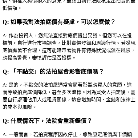
情、債權人與債務人的意見，最終由執行法院核定出拍賣的最
低價額。
Q:
如果我對法拍底價有疑慮，可以怎麼做？
A:
作為投資人，您無法直接對底價提出異議。但您可以在投
標前，自行進行市場調查，比對實價登錄和周邊行情。若發現
底價顯著不合理，這可能暗示著物件有特殊狀況或潛在風險，
應提高警覺，審慎評估是否投標。
Q:
「不點交」的法拍屋會影響底價嗎？
A:
是的，不點交的法拍屋通常會顯著影響應買人的意願，進
而導致拍賣底價降低，甚至多次流標。因為買受人拍定後，需
要自行處理佔用人或租賃關係，這會增加時間、金錢和法律上
的成本與風險。
Q:
什麼情況下，法院會重新鑑價？
A:
一般而言，若拍賣程序因故停止，導致原定底價與市價顯