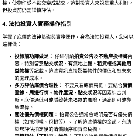
權，使物件從不點交變成點交，這對投資人來說是重大利好，
但投資前仍需謹慎評估。
4. 法拍投資人實務操作指引
掌握了底價的法律基礎與實務運作，身為法拍投資人，您可以
這樣做：
投標前功課做足：
仔細研讀
拍賣公告
及
不動產投標書內
容
，特別留意
點交狀況
、
有無地上權、租賃權或其他用
益物權
等記載。這些資訊直接影響物件的價值和您未來
的處理成本。
多方評估底價合理性：
不要只看底價高低，要結合
實價
登錄、周邊行情、物件屋況、點交狀況
等因素綜合判
斷。底價過低可能隱藏著未揭露的風險，過高則可能導
致流標。
關注優先債權問題：
拍賣公告通常會載明是否有優先債
權（如抵押權、稅捐等）。了解這些債權的金額，有助
於您評估拍定後的清償順序和實際負擔。