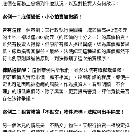
底價在實務上會遇到什麼狀況，以及對投資人有何啟示：
案例一：底價過低，小心拍賣被撤銷！
曾有這樣一個案例：某行政執行機關將一塊鑑價高達2億多元
的土地，卻以僅2400萬元（約鑑價的十分之一）的底價拍賣。
雖然有投資人得標，但原所有權人提出異議，認為底價顯著過
低，嚴重損害其權益。最終，法院認定這種過低的底價顯然不
符比例原則與誠信原則，判決撤銷了這次拍賣程序。
律點通提醒：
這個案例告訴我們，雖然法院有職權裁量權，
但若底價與實際市價「顯不相當」，達到離譜的程度，即使拍
定也可能面臨被撤銷的風險。作為投資人，看到明顯「不合
理」的超低底價時，除了興奮，更要提高警覺，評估背後是否
存在法律爭議。
案例二：租賃權讓「不點交」物件流標，法院可出手除去！
另一個常見的情境是「不點交」物件。某銀行拍賣一棟設定抵