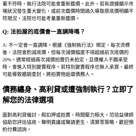
著不符時，執行法院可能會重新鑑價。此外，若有證據顯示市
場狀況發生重大變化，或前次鑑價時間過久導致原底價明顯不
符現況，法院也可能考量重新鑑價。
Q:
法拍屋的底價會一直調降嗎？
A:
不一定會一直調降。根據《強制執行法》規定，每次流標
後，法院會酌減底價，但每次減價幅度不得超過前次底價的
20%。通常經過兩次減價拍賣仍未拍定，且債權人不願承受
時，會進入特別變賣程序。若特別變賣程序也無人承買，最終
可能導致撤銷查封，將拍賣物返還債務人。
債務纏身、高利貸或遭強制執行？立即了
解您的法律選項
面對高利貸催討、假扣押或拍賣，時間壓力極大。
范培益律師
協助您評估協商、聲明異議或聲請更生、清算等策略，歡迎預
約付費諮詢。