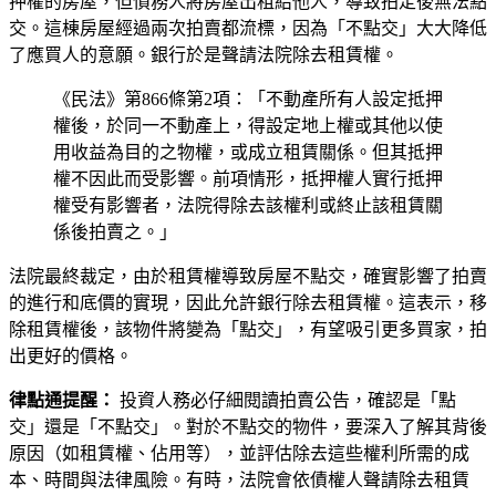
押權的房屋，但債務人將房屋出租給他人，導致拍定後無法點
交。這棟房屋經過兩次拍賣都流標，因為「不點交」大大降低
了應買人的意願。銀行於是聲請法院除去租賃權。
《民法》第866條第2項：「不動產所有人設定抵押
權後，於同一不動產上，得設定地上權或其他以使
用收益為目的之物權，或成立租賃關係。但其抵押
權不因此而受影響。前項情形，抵押權人實行抵押
權受有影響者，法院得除去該權利或終止該租賃關
係後拍賣之。」
法院最終裁定，由於租賃權導致房屋不點交，確實影響了拍賣
的進行和底價的實現，因此允許銀行除去租賃權。這表示，移
除租賃權後，該物件將變為「點交」，有望吸引更多買家，拍
出更好的價格。
律點通提醒：
投資人務必仔細閱讀拍賣公告，確認是「點
交」還是「不點交」。對於不點交的物件，要深入了解其背後
原因（如租賃權、佔用等），並評估除去這些權利所需的成
本、時間與法律風險。有時，法院會依債權人聲請除去租賃