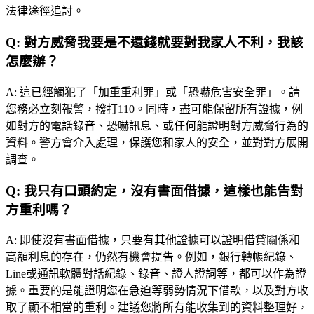
法律途徑追討。
Q:
對方威脅我要是不還錢就要對我家人不利，我該
怎麼辦？
A:
這已經觸犯了「加重重利罪」或「恐嚇危害安全罪」。請
您務必立刻報警，撥打110。同時，盡可能保留所有證據，例
如對方的電話錄音、恐嚇訊息、或任何能證明對方威脅行為的
資料。警方會介入處理，保護您和家人的安全，並對對方展開
調查。
Q:
我只有口頭約定，沒有書面借據，這樣也能告對
方重利嗎？
A:
即使沒有書面借據，只要有其他證據可以證明借貸關係和
高額利息的存在，仍然有機會提告。例如，銀行轉帳紀錄、
Line或通訊軟體對話紀錄、錄音、證人證詞等，都可以作為證
據。重要的是能證明您在急迫等弱勢情況下借款，以及對方收
取了顯不相當的重利。建議您將所有能收集到的資料整理好，