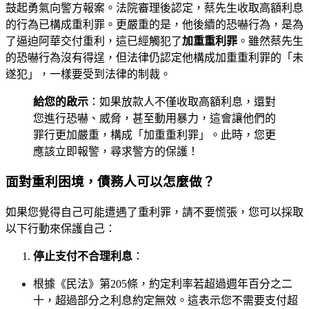
鼓起勇氣向警方報案。法院審理後認定，蔡先生收取高額利息
的行為已構成重利罪。更嚴重的是，他後續的恐嚇行為，是為
了逼迫阿華交付重利，這已經觸犯了
加重重利罪
。雖然蔡先生
的恐嚇行為沒有得逞，但法律仍認定他構成加重重利罪的「未
遂犯」，一樣要受到法律的制裁。
給您的啟示
：如果放款人不僅收取高額利息，還對
您進行恐嚇、威脅，甚至動用暴力，這會讓他們的
罪行更加嚴重，構成「加重重利罪」。此時，您更
應該立即報警，尋求警方的保護！
面對重利困境，債務人可以怎麼做？
如果您覺得自己可能遭遇了重利罪，請不要慌張，您可以採取
以下行動來保護自己：
停止支付不合理利息
：
根據《民法》第205條，約定利率若超過週年百分之二
十，超過部分之利息約定無效。這表示您不需要支付超