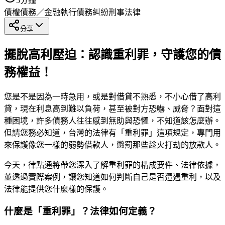
5
分鐘
債權債務／金融執行
債務糾紛
刑事法律
分享
擺脫高利壓迫：認識重利罪，守護您的債
務權益！
您是不是因為一時急用，或是對借貸不熟悉，不小心借了高利
貸，現在利息高到難以負荷，甚至被對方恐嚇、威脅？面對這
種困境，許多債務人往往感到無助與恐懼，不知道該怎麼辦。
但請您務必知道，台灣的法律有「重利罪」這項規定，專門用
來保護像您一樣的弱勢借款人，懲罰那些趁火打劫的放款人。
今天，律點通將帶您深入了解重利罪的構成要件、法律依據，
並透過實際案例，讓您知道如何判斷自己是否遭遇重利，以及
法律能提供您什麼樣的保護。
什麼是「重利罪」？法律如何定義？