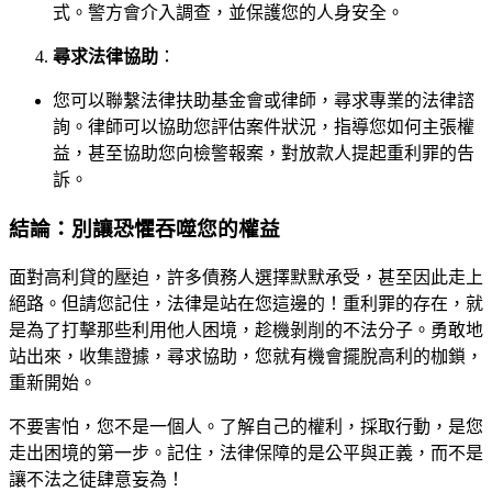
式。警方會介入調查，並保護您的人身安全。
尋求法律協助
：
您可以聯繫法律扶助基金會或律師，尋求專業的法律諮
詢。律師可以協助您評估案件狀況，指導您如何主張權
益，甚至協助您向檢警報案，對放款人提起重利罪的告
訴。
結論：別讓恐懼吞噬您的權益
面對高利貸的壓迫，許多債務人選擇默默承受，甚至因此走上
絕路。但請您記住，法律是站在您這邊的！重利罪的存在，就
是為了打擊那些利用他人困境，趁機剝削的不法分子。勇敢地
站出來，收集證據，尋求協助，您就有機會擺脫高利的枷鎖，
重新開始。
不要害怕，您不是一個人。了解自己的權利，採取行動，是您
走出困境的第一步。記住，法律保障的是公平與正義，而不是
讓不法之徒肆意妄為！