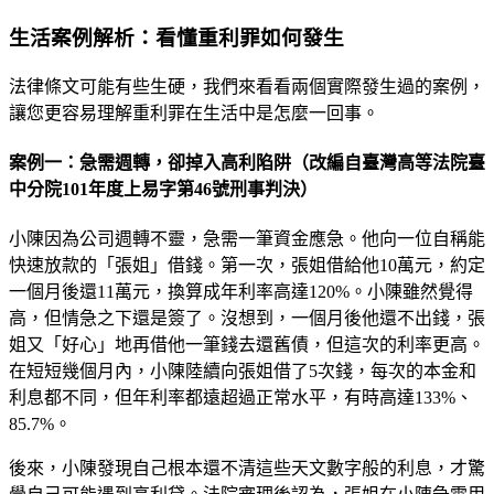
生活案例解析：看懂重利罪如何發生
法律條文可能有些生硬，我們來看看兩個實際發生過的案例，
讓您更容易理解重利罪在生活中是怎麼一回事。
案例一：急需週轉，卻掉入高利陷阱（改編自臺灣高等法院臺
中分院101年度上易字第46號刑事判決）
小陳因為公司週轉不靈，急需一筆資金應急。他向一位自稱能
快速放款的「張姐」借錢。第一次，張姐借給他10萬元，約定
一個月後還11萬元，換算成年利率高達120%。小陳雖然覺得
高，但情急之下還是簽了。沒想到，一個月後他還不出錢，張
姐又「好心」地再借他一筆錢去還舊債，但這次的利率更高。
在短短幾個月內，小陳陸續向張姐借了5次錢，每次的本金和
利息都不同，但年利率都遠超過正常水平，有時高達133%、
85.7%。
後來，小陳發現自己根本還不清這些天文數字般的利息，才驚