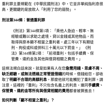
重利罪主要規範在《中華民國刑法》中，它並非單純指利息很
高，更關鍵的是放款人「利用了您的弱勢」。
刑法第344條：普通重利罪
《刑法》第344條第1項：「乘他人急迫、輕率、無
經驗或難以求助之處境，貸以金錢或其他物品，而
取得與原本顯不相當之重利者，處三年以下有期徒
刑、拘役或科或併科三十萬元以下罰金。」 《刑
法》第344條第2項：「前項重利，包括手續費、保
管費、違約金及其他與借貸相關之費用。」
這條法規白話來說，就是如果有人在您
急需用錢、思慮不周、
缺乏經驗，或無法透過正常管道借錢
的時候，借錢給您，卻收
取了
明顯不合理的高額利息
，那麼他就可能觸犯了重利罪。請
注意，這裡的「重利」不只包含名義上的利息，連同
手續費、
保管費、違約金等所有與借貸相關的費用
都會被算進去！
如何判斷「顯不相當之重利」？