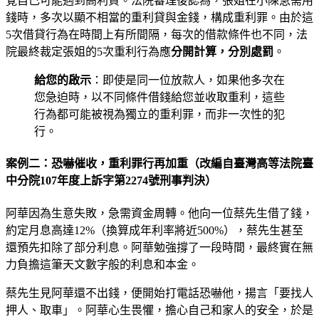
覺自己可能遇到高利貸。法院審理後認為，張姐在小陳急需用
錢時，多次以顯不相當的重利貸與金錢，構成重利罪。由於這
5次借貸行為在時間上有所間隔，每次的借款條件也不同，法
院最終裁定張姐的5次重利行為應
分開計算，分別處罰
。
給您的啟示
：即使是同一位放款人，如果他多次在
您急迫時，以不同條件借錢給您並收取重利，這些
行為都可能被視為獨立的重利罪，而非一次性的犯
行。
案例二：恐嚇催收，重利罪行再加重（改編自臺灣高等法院臺
中分院107年度上訴字第2274號刑事判決）
阿華因為生意失敗，急需資金周轉。他向一位蔡先生借了錢，
約定月息高達12%（換算成年利率將近500%），蔡先生甚至
還預先扣除了部分利息。阿華勉強撐了一段時間，最終實在無
力負擔這筆天文數字般的利息和本金。
蔡先生見阿華還不出錢，便開始打電話恐嚇他，揚言「要找人
押人、取車」。阿華心生畏懼，擔心自己和家人的安全，於是