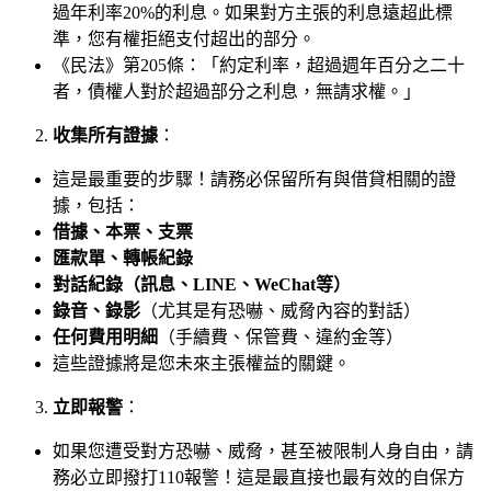
過年利率20%的利息。如果對方主張的利息遠超此標
準，您有權拒絕支付超出的部分。
《民法》第205條：「約定利率，超過週年百分之二十
者，債權人對於超過部分之利息，無請求權。」
收集所有證據
：
這是最重要的步驟！請務必保留所有與借貸相關的證
據，包括：
借據、本票、支票
匯款單、轉帳紀錄
對話紀錄（訊息、LINE、WeChat等）
錄音、錄影
（尤其是有恐嚇、威脅內容的對話）
任何費用明細
（手續費、保管費、違約金等）
這些證據將是您未來主張權益的關鍵。
立即報警
：
如果您遭受對方恐嚇、威脅，甚至被限制人身自由，請
務必立即撥打110報警！這是最直接也最有效的自保方