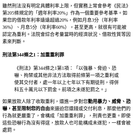
雖然刑法沒有明定具體利率上限，但實務上常會參考《民法》
第205條規定的「週年利率20%」作為一個重要參考基準。如
果您的借款年利率遠遠超過20%，例如月息3分（年利率
36%）、月息5分（年利率60%），甚至更高，就很有可能被
認定為重利。法院會綜合考量當時的經濟狀況、借款性質等因
素來判斷。
刑法第344條之1：加重重利罪
《刑法》第344條之1第1項：「以強暴、脅迫、恐
嚇、拘禁或其他非法方法取得前條第一項之重利或
使其交付者，處一年以上七年以下有期徒刑，得併
科五十萬元以下罰金。前項之未遂犯罰之。」
如果放款人除了收取重利，還進一步對您
動用暴力、威脅、恐
嚇，甚至限制您的自由
來逼迫您還錢或交付利息，那麼他們的
行為就更嚴重了，會構成「加重重利罪」，刑責也更重。即使
這些恐嚇行為沒有得逞，放款人也可能構成未遂犯，一樣會被
處罰。