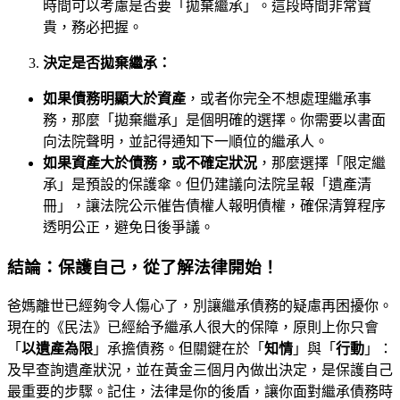
時間可以考慮是否要「拋棄繼承」。這段時間非常寶
貴，務必把握。
決定是否拋棄繼承：
如果債務明顯大於資產
，或者你完全不想處理繼承事
務，那麼「拋棄繼承」是個明確的選擇。你需要以書面
向法院聲明，並記得通知下一順位的繼承人。
如果資產大於債務，或不確定狀況
，那麼選擇「限定繼
承」是預設的保護傘。但仍建議向法院呈報「遺產清
冊」，讓法院公示催告債權人報明債權，確保清算程序
透明公正，避免日後爭議。
結論：保護自己，從了解法律開始！
爸媽離世已經夠令人傷心了，別讓繼承債務的疑慮再困擾你。
現在的《民法》已經給予繼承人很大的保障，原則上你只會
「
以遺產為限
」承擔債務。但關鍵在於「
知情
」與「
行動
」：
及早查詢遺產狀況，並在黃金三個月內做出決定，是保護自己
最重要的步驟。記住，法律是你的後盾，讓你面對繼承債務時