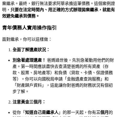
棄繼承。最終，銀行無法要求阿華承擔這筆債務。這個案例證
明，
只要在法定時間內、用正確的方式辦理拋棄繼承，就能有
效避免繼承到債務。
青年債務人實用操作指引
面對繼承，你可以這樣做：
全面了解遺產狀況：
別急著處理遺產！
爸媽過世後，先別急著動用他們的財
產。第一時間應該盡快去查清楚爸媽的所有資產（存
款、股票、房地產等）和負債（貸款、卡債、保證債務
等）。你可以向國稅局申請「金融遺產查詢服務」和
「財產歸戶資料」，這能讓你對爸媽的財務狀況有個初
步了解。
注意黃金三個月：
從你「
知道自己是繼承人
」的那一天起，你有
三個月
的