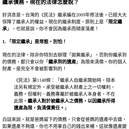
繼承債務，現在的法律怎麼說？
好消息是，台灣的《民法》繼承編在2009年修法後，已經大大
保障了繼承人的權益。現在的繼承制度，原則上是「
限定繼
承
」，也就是說，你不會因為繼承而傾家蕩產！
1. 「限定繼承」是常態，別怕！
現在的法律，除非你特別去辦理「拋棄繼承」，否則你繼承到
的債務，都只會以你「
繼承到的遺產
」為限來清償。你的個人
財產，是完全不會被影響到的！
《民法》第1148條：「繼承人自繼承開始時，除本
法另有規定外，承受被繼承人財產上之一切權利、
義務。但權利、義務專屬於被繼承人本身者，不在
此限。
繼承人對於被繼承人之債務，以因繼承所得
遺產為限，負清償責任。
」
白話來說，就是爸媽留下的債務，只會從爸媽的遺產中去還，
如果遺產不夠還，你也不用拿自己的錢出來補。這就像遺產變