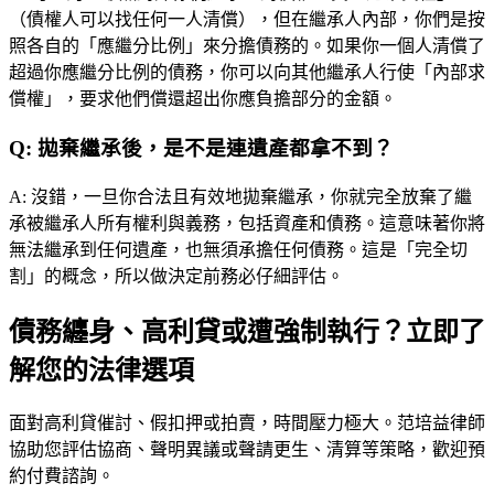
（債權人可以找任何一人清償），但在繼承人內部，你們是按
照各自的「應繼分比例」來分擔債務的。如果你一個人清償了
超過你應繼分比例的債務，你可以向其他繼承人行使「內部求
償權」，要求他們償還超出你應負擔部分的金額。
Q:
拋棄繼承後，是不是連遺產都拿不到？
A:
沒錯，一旦你合法且有效地拋棄繼承，你就完全放棄了繼
承被繼承人所有權利與義務，包括資產和債務。這意味著你將
無法繼承到任何遺產，也無須承擔任何債務。這是「完全切
割」的概念，所以做決定前務必仔細評估。
債務纏身、高利貸或遭強制執行？立即了
解您的法律選項
面對高利貸催討、假扣押或拍賣，時間壓力極大。
范培益律師
協助您評估協商、聲明異議或聲請更生、清算等策略，歡迎預
約付費諮詢。