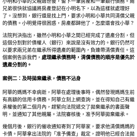
小明和小華的父親過世後，留下一筆房產和一筆銀行債務。兩
兄弟很快就協議將房產登記在小明名下，以為這樣就處理好
了。沒想到，銀行還是找上門，要求小明和小華共同清償父親
的債務。小明覺得很困惑，房產都歸他了，怎麼還會找小華？
法院判決指出，雖然小明和小華之間已經完成了遺產分割，但
這個分割對於債權人（銀行）來說是沒有效力的。銀行仍然可
以要求兩兄弟在繼承所得遺產的範圍內，負連帶清償責任。這
個案例告訴我們，
處理繼承債務時，清償債務的順序是優先於
遺產分割的。
案例二：及時拋棄繼承，債務不沾身
阿華的媽媽不幸病逝，阿華在處理後事時，偶然發現媽媽生前
有高額的信用卡債務。阿華立刻上網查詢，並在得知自己有繼
承權後的第二個月內，趕緊向法院遞交了拋棄繼承的書面聲
明，並通知了其他親屬。法院審核後，准予阿華拋棄繼承。
幾個月後，銀行的催收通知寄到了阿華家，要求他清償媽媽的
卡債。阿華拿出法院的「准予備查」裁定，證明他已經合法拋