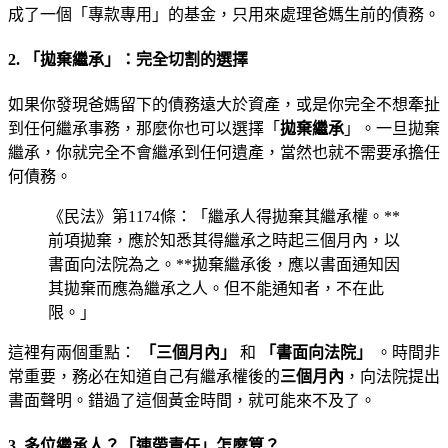
成了一個「專款專用」的基金，只用來處理爸媽生前的債務。
2. 「拋棄繼承」：完全切割的選擇
如果你發現爸媽留下的債務遠大於資產，或是你完全不想牽扯
到任何繼承事務，那麼你也可以選擇「
拋棄繼承
」。一旦拋棄
繼承，你就完全不會繼承到任何遺產，當然也就不需要承擔任
何債務。
《民法》第1174條：「繼承人得拋棄其繼承權。**
前項拋棄，應於知悉其得繼承之時起三個月內，以
書面向法院為之。**拋棄繼承後，應以書面通知因
其拋棄而應為繼承之人。但不能通知者，不在此
限。」
這裡有兩個重點：
「三個月內」
和
「書面向法院」
。時間非
常重要，務必在知道自己有繼承權後的
三個月內
，向法院提出
書面聲明。錯過了這個黃金時間，就可能來不及了。
3. 多位繼承人？「連帶責任」怎麼算？