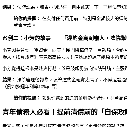
結果：
法院認為，如果小明是在「
自由意志
」下，已經清楚知
給你的提醒：
在支付任何費用前，特別是金額較大的違
就會大增。
案例二：小芳的故事——「違約金高到嚇人，法院幫
小芳因為急需一筆資金，向某間民間機構借了一筆款項。合約
嚇人，換算成年利率竟然高達73%！這遠遠超過了她原本約定的
小芳覺得這根本是趁火打劫，於是鼓起勇氣向法院聲請，主張
結果：
法院審理後認為，這筆違約金確實太高了，不僅遠超過
（例如按週年利率10%計算）。
給你的提醒：
如果你遇到的違約金明顯不合理，甚至高得
青年債務人必看！提前清償前的「自保攻
看完這些，你是不是對提前清償違約金有了更清楚的認識？為