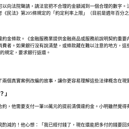
可以向法院聲請，請法官把不合理的金額減到一個合理的數字。
《民法》第205條規定的「約定利率上限」（目前是週年百分
違約金條款。《金融服務業提供金融商品或服務前說明契約重要內
消費者。如果銀行沒有說清楚，或條款藏在難以注意的地方，這
」的規定，要求銀行返還。
了兩個真實案例改編的故事，讓你更容易理解這些法律概念在現
？」
合約，他需要支付一筆10萬元的提前清償違約金。小明雖然覺得
院酌減的！他心想：「我已經付錢了，現在還能把多付的錢要回