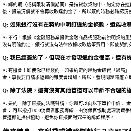
A:
綁約期（或稱限制清償期間）是指貸款契約中，約定你在這
後，提前清償就不會再收取違約金了，所以簽約時務必確認清
Q:
如果銀行沒有在契約中明訂違約金條款，還能收
A:
不行！根據《金融服務業提供金融商品或服務前說明契約重
沒有明確約定，銀行就沒有法律依據收取這筆費用。即使契約
Q:
我已經簽約了，但現在才發現違約金很高，還有
A:
有機會！即使你已經簽約，如果約定的違約金確實「過高」
金，事後要再請求返還的難度會增加。所以，發現問題時應立
Q:
除了法院，還有沒有其他管道可以申訴不合理的
A:
是的，除了直接向法院聲請，你還可以向以下單位申訴： 
會： 可以撥打1950消費者服務專線，由消保官協助處理消
管道都能提供協助，避免你直接面對冗長的訴訟程序。