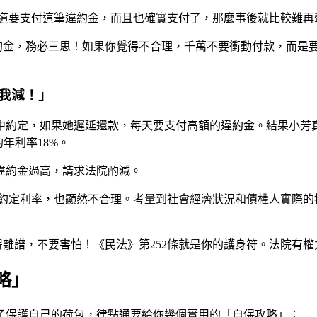
道要支付這筆違約金，而且也確實支付了，那麼事後就比較難再
約金，務必三思！如果你覺得不合理，千萬不要衝動付款，而是
我減！」
中約定，如果她遲延還款，每天要支付高額的違約金。結果小芳
年利率18%。
違約金過高，請求法院酌減。
約定利率，也顯然不合理。考量到社會經濟狀況和債權人實際的
離譜，不要害怕！《民法》第252條就是你的護身符。法院有
略」
了保護自己的荷包，律點通要給你幾個實用的「自保攻略」：