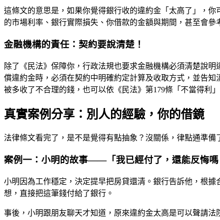
這條文的意思是，如果你覺得銀行收的違約金「太高了」，你
的市場利率、銀行實際損失、你借款的金額與期間，甚至會參考
金融機構的責任：契約要說清楚！
除了《民法》保障你，行政法規也要求金融機構必須清楚說明
償違約金時，必須在契約中明確約定計算及收取方式，並告知
被多收了不合理的錢，也可以依《民法》第179條「不當得利
真實案例分享：別人的經驗，你的借鏡
法律條文看完了，是不是覺得有點抽象？沒關係，律點通準備
案例一：小明的故事——「我已經付了，還能反悔嗎
小明因為工作穩定，決定提早把房貸還清。銀行告訴他，根據
想，直接把這筆錢付給了銀行。
事後，小明跟朋友聊天才知道，原來違約金太高是可以聲請法