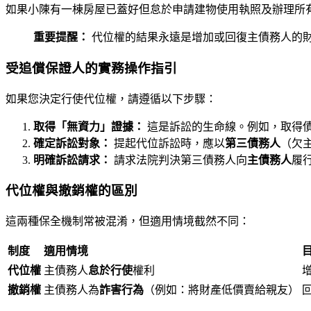
如果小陳有一棟房屋已蓋好但怠於申請建物使用執照及辦理所
重要提醒：
代位權的結果永遠是增加或回復主債務人的
受追償保證人的實務操作指引
如果您決定行使代位權，請遵循以下步驟：
取得「無資力」證據：
這是訴訟的生命線。例如，取得
確定訴訟對象：
提起代位訴訟時，應以
第三債務人
（欠
明確訴訟請求：
請求法院判決第三債務人向
主債務人
履
代位權與撤銷權的區別
這兩種保全機制常被混淆，但適用情境截然不同：
制度
適用情境
代位權
主債務人
怠於行使
權利
撤銷權
主債務人為
詐害行為
（例如：將財產低價賣給親友）