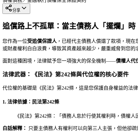
債權債務／金融執行
債權保全
保證契約
分享
追償路上不孤單：當主債務人「擺爛」時
您作為一位
受追償保證人
，已經代主債務人償還了款項，現在
或財產權利白白浪費，導致其資產越來越少，嚴重威脅到您的
面對這種困境，法律賦予您一項強大的保全機制——
債權人代
法律武器：《民法》第242條與代位權的核心要件
代位權的基礎是《民法》第242條，這是您保護自身權益的法
1. 法律依據：民法第242條
《民法》第242條：「債務人怠於行使其權利時，債權
白話解釋：
只要主債務人有權利可以向第三人主張，但他卻疏