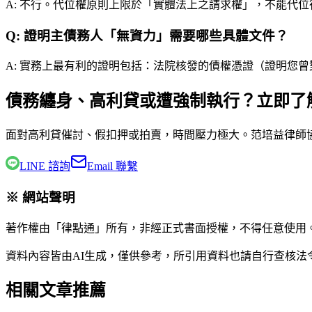
A:
不行。代位權原則上限於「實體法上之請求權」，不能代位
Q:
證明主債務人「無資力」需要哪些具體文件？
A:
實務上最有利的證明包括：法院核發的債權憑證（證明您曾
債務纏身、高利貸或遭強制執行？立即了
面對高利貸催討、假扣押或拍賣，時間壓力極大。
范培益律師
LINE 諮詢
Email 聯繫
※ 網站聲明
著作權由「律點通」所有，非經正式書面授權，不得任意使用
資料內容皆由AI生成，僅供參考，所引用資料也請自行查核
相關文章推薦