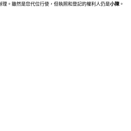
辦理。雖然是您代位行使，但執照和登記的權利人仍是
小陳
。