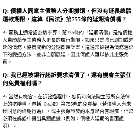
Q:
債權人同意主債務人分期攤還，但沒有延長總體
還款期限，這算《民法》第755條的延期清償嗎？
A:
實務上通常認為這不算。第755條的「延期清償」是指債權
人自願給予主債務人更長的履行期限。如果只是將已到期或遲
延的債務，協商成新的分期攤還計畫，這通常被視為債務遲延
下的變通方法，並非自願展延，因此保證人難以依此主張免
責。
Q:
我已經被銀行起訴要求清償了，還有機會主張任
何免責權利嗎？
A:
當然有機會。在訴訟過程中，您仍可向法院主張所有法律
上的抗辯權，包括《民法》第755條的免責權（若債權人有未
經同意的延期行為），或主張保證契約本身是否有瑕疵。但您
必須在訴訟中提出具體證據（例如：債權人延期的書面證
明）。