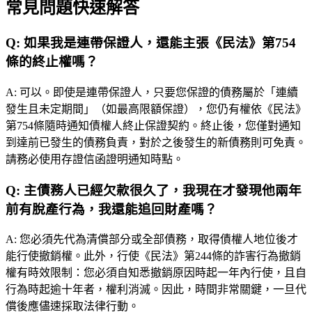
常見問題快速解答
Q:
如果我是連帶保證人，還能主張《民法》第754
條的終止權嗎？
A:
可以。即使是連帶保證人，只要您保證的債務屬於「連續
發生且未定期間」（如最高限額保證），您仍有權依《民法》
第754條隨時通知債權人終止保證契約。終止後，您僅對通知
到達前已發生的債務負責，對於之後發生的新債務則可免責。
請務必使用存證信函證明通知時點。
Q:
主債務人已經欠款很久了，我現在才發現他兩年
前有脫產行為，我還能追回財產嗎？
A:
您必須先代為清償部分或全部債務，取得債權人地位後才
能行使撤銷權。此外，行使《民法》第244條的詐害行為撤銷
權有時效限制：您必須自知悉撤銷原因時起一年內行使，且自
行為時起逾十年者，權利消滅。因此，時間非常關鍵，一旦代
償後應儘速採取法律行動。