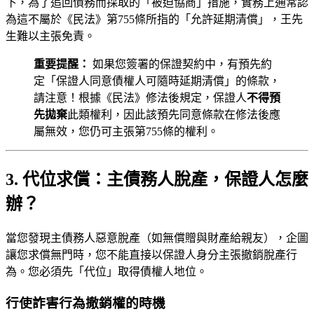
下，為了追回債務而採取的「被迫協商」措施，實務上通常認
為這不屬於《民法》第755條所指的「允許延期清償」，王先
生難以主張免責。
重要提醒：
如果您簽署的保證契約中，有預先約
定「保證人同意債權人可隨時延期清償」的條款，
請注意！根據《民法》修法後規定，保證人
不得預
先拋棄
此類權利，因此該預先同意條款在修法後應
屬無效，您仍可主張第755條的權利。
3. 代位求償：主債務人脫產，保證人怎麼
辦？
當您發現主債務人惡意脫產（如無償贈與財產給親友），企圖
讓您求償無門時，您不能直接以保證人身分主張撤銷脫產行
為。您必須先「代位」取得債權人地位。
行使詐害行為撤銷權的時機