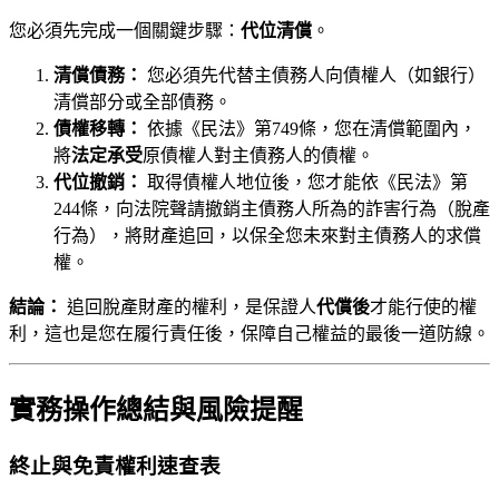
您必須先完成一個關鍵步驟：
代位清償
。
清償債務：
您必須先代替主債務人向債權人（如銀行）
清償部分或全部債務。
債權移轉：
依據《民法》第749條，您在清償範圍內，
將
法定承受
原債權人對主債務人的債權。
代位撤銷：
取得債權人地位後，您才能依《民法》第
244條，向法院聲請撤銷主債務人所為的詐害行為（脫產
行為），將財產追回，以保全您未來對主債務人的求償
權。
結論：
追回脫產財產的權利，是保證人
代償後
才能行使的權
利，這也是您在履行責任後，保障自己權益的最後一道防線。
實務操作總結與風險提醒
終止與免責權利速查表