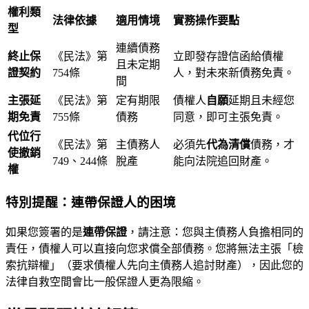
權利類
法律依據
適用情境
實務操作要點
型
連續債務
終止保
《民法》第
立即發存證信函給債權
且未定期
證契約
754條
人，對未來新債務免責。
間
主張延
《民法》第
定有期限
債權人
自願
延期且未經您
期免責
755條
債務
同意，即可主張免責。
代位行
《民法》第
主債務人
必須先
代為清償
債務，才
使撤銷
749、244條
脫產
能向法院追回財產。
權
特別提醒：連帶保證人的困境
如果您簽署的是
連帶保證
，請注意：您與主債務人負擔相同的
責任，債權人可以直接向您求償全部債務。您將無法主張「檢
索抗辯權」（要求債權人先向主債務人追討財產），因此您的
法律自救空間會比一般保證人更為限縮。