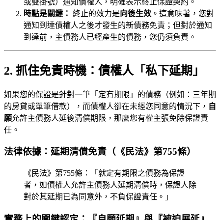
或雙掛號）通知債權人，明確表示終止保證契約。
時點是關鍵：
終止的效力是
向後生效
。這意味著，您對
通知到達債權人之後才發生的新債務免責；但對於通知
到達前，主債務人已經產生的債務，您仍須負責。
2. 抓住免責時機：債權人「私下延期」
如果您的保證是針對一筆「定有期限」的債務（例如：三年期
的房貸或單筆借款），而債權人卻在未經您同意的情況下，
自
願
允許主債務人延後清償期限，那麼您有權主張免除保證責
任。
法律依據：延期清償免責（《民法》第755條）
《民法》第755條：「就定有期限之債務為保證
者，如債權人允許主債務人延期清償時，保證人除
對於其延期已為同意外，不負保證責任。」
實務上的關鍵認定：『自願延期』與『被迫展延』