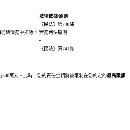
法律依據/原則
《民法》第740條
額
從總債務中扣除。
實務判決原則
-
《民法》第741條
為600萬元。此時，您的責任金額將被限制在您約定的
最高限額