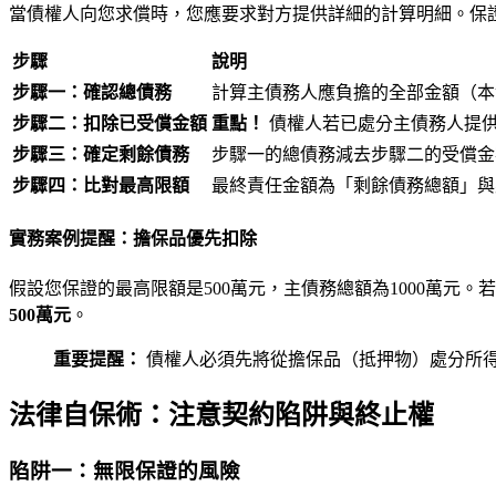
當債權人向您求償時，您應要求對方提供詳細的計算明細。保
步驟
說明
步驟一：確認總債務
計算主債務人應負擔的全部金額（本金 
步驟二：扣除已受償金額
重點！
債權人若已處分主債務人提
步驟三：確定剩餘債務
步驟一的總債務減去步驟二的受償金
步驟四：比對最高限額
最終責任金額為「剩餘債務總額」與
實務案例提醒：擔保品優先扣除
假設您保證的最高限額是500萬元，主債務總額為1000萬元
500萬元
。
重要提醒：
債權人必須先將從擔保品（抵押物）處分所
法律自保術：注意契約陷阱與終止權
陷阱一：無限保證的風險