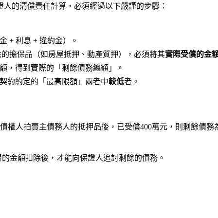
證人的清償責任計算，必須經過以下嚴謹的步驟：
+ 利息 + 違約金）。
供的擔保品（如房屋抵押、動產質押），必須將其
實際受償的金
額，得到實際的「剩餘債務總額」。
契約約定的「最高限額」兩者中
較低
者。
。若債權人拍賣主債務人的抵押品後，已受償400萬元，則剩餘債務
得的金額扣除後，才能向保證人追討剩餘的債務。